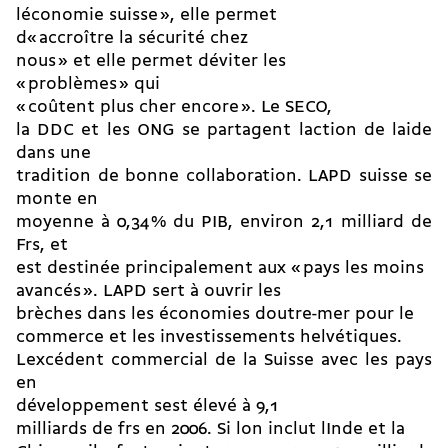
léconomie suisse », elle permet
d« accroître la sécurité chez
nous » et elle permet déviter les
« problèmes » qui
« coûtent plus cher encore ». Le SECO,
la DDC et les ONG se partagent laction de laide
dans une
tradition de bonne collaboration. LAPD suisse se
monte en
moyenne à 0,34 % du PIB, environ 2,1 milliard de
Frs, et
est destinée principalement aux « pays les moins
avancés ». LAPD sert à ouvrir les
brèches dans les économies doutre-mer pour le
commerce et les investissements helvétiques.
Lexcédent commercial de la Suisse avec les pays
en
développement sest élevé à 9,1
milliards de frs en 2006. Si lon inclut lInde et la