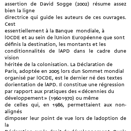
assertion de David Sogge (2002) résume assez
bien la ligne
directrice qui guide les auteurs de ces ouvrages.
Cest
essentiellement à la Banque mondiale, à
lOCDE et au sein de lUnion Européenne que sont
définis la destination, les montants et les
conditionnalités de lAPD dans le cadre dune
vision
héritée de la colonisation. La Déclaration de
Paris, adoptée en 2005 lors dun Sommet mondial
organisé par lOCDE, est le dernier né des textes
dorientation de lAPD. Il constitue une régression
par rapport aux pratiques des « décennies du
développement » (1960  1970) ou même
de celles qui, en 1986, permettaient aux non-
alignés
dimposer leur point de vue lors de ladoption de
la