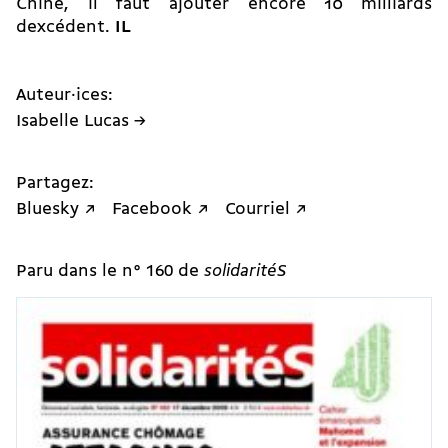
Chine, il faut ajouter encore 10 milliards
dexcédent.
IL
Auteur·ices:
Isabelle Lucas →
Partagez:
Bluesky ↗
Facebook ↗
Courriel ↗
Paru dans le n° 160 de
solidaritéS