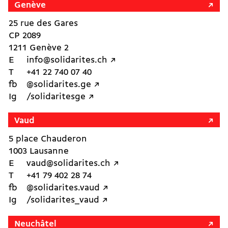
Genève
25 rue des Gares
CP 2089
1211 Genève 2
E
info@solidarites.ch ↗︎
T
+41 22 740 07 40
fb
@solidarites.ge ↗︎
Ig
/solidaritesge ↗︎
Vaud
5 place Chauderon
1003 Lausanne
E
vaud@solidarites.ch ↗︎
T
+41 79 402 28 74
fb
@solidarites.vaud ↗︎
Ig
/solidarites_vaud ↗︎
Neuchâtel