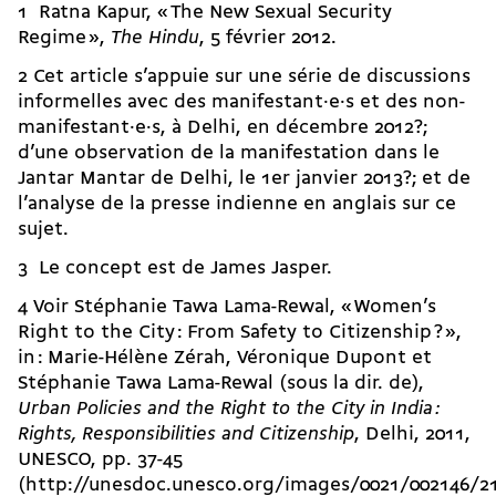
1 Ratna Kapur, « The New Sexual Security
Regime »,
The Hindu
, 5 février 2012.
2 Cet article s’appuie sur une série de discussions
informelles avec des ma­ni­fes­tant·e·s et des non-
ma­ni­fes­tant·e·s, à Delhi, en décembre 2012?;
d’une observation de la manifestation dans le
Jantar Mantar de Delhi, le 1er janvier 2013?; et de
l’analyse de la presse indienne en anglais sur ce
sujet.
3 Le concept est de James Jasper.
4 Voir Stéphanie Tawa Lama-Rewal, « Women’s
Right to the City : From Safety to Citizenship ? »,
in : Marie-Hélène Zérah, Véronique Dupont et
Stéphanie Tawa Lama-Rewal (sous la dir. de),
Urban Policies and the Right to the City in India
:
Rights, Responsibilities and Citizenship
, Delhi, 2011,
UNESCO, pp. 37-45
(http://unesdoc.unesco.org/images/0021/002146/21