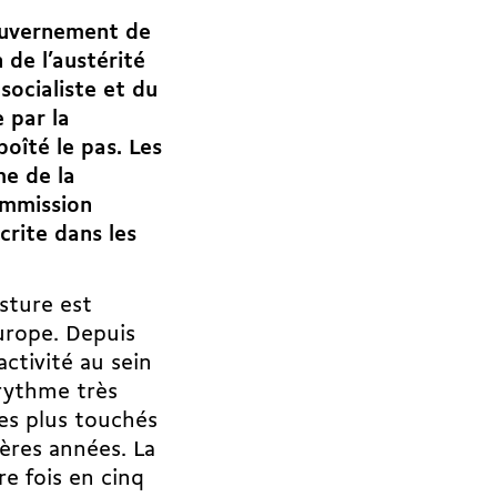
gouvernement de
 de l’austérité
socialiste et du
 par la
oîté le pas. Les
me de la
ommission
crite dans les
sture est
urope. Depuis
activité au sein
 rythme très
les plus touchés
ières années. La
e fois en cinq