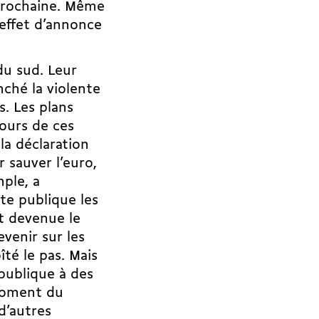
 prochaine. Même
’effet d’annonce
du sud. Leur
nché la violente
s. Les plans
ours de ces
la déclaration
 sauver l’euro,
mple, a
tte publique les
st devenue le
venir sur les
té le pas. Mais
 publique à des
 moment du
d’autres