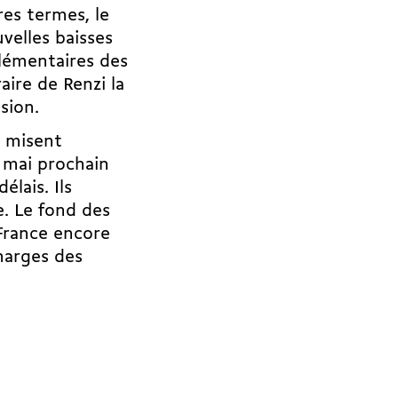
res termes, le
elles baisses
plémentaires des
ire de Renzi la
sion.
 misent
 mai prochain
lais. Ils
e. Le fond des
France encore
marges des