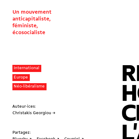
Un mouvement
anticapitaliste,
féministe,
écosocialiste
R
International
Europe
H
Néo-libéralisme
C
Auteur·ices:
Christakis Georgiou →
L
Partagez: