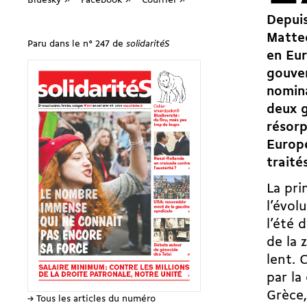
Bluesky ↗
Facebook ↗
Courriel ↗
Depuis
Matteo
Paru dans le n° 247 de
solidaritéS
en Eur
gouver
nomina
deux g
résorp
Europé
traités
La pri
l’évol
l’été 
de la 
lent. 
par la
Grèce,
→ Tous les articles du numéro