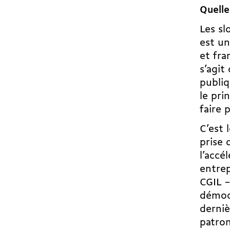
Quelle
Les sl
est un
et fra
s’agit
publiq
le pri
faire 
C’est 
prise 
l’accé
entrep
CGIL –
démocr
derniè
patron