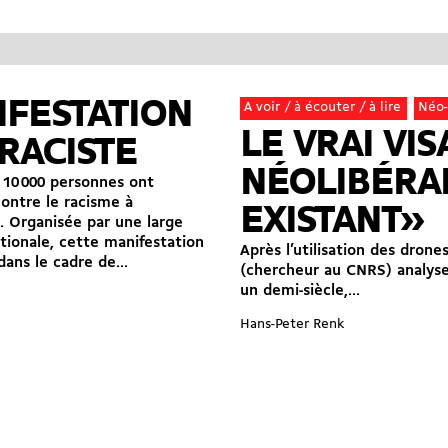
IFESTATION
A voir / à écouter / à lire
Néo-
LE VRAI VI
RACISTE
NÉOLIBÉRA
 10 000 personnes ont
ontre le racisme à
EXISTANT»
 Organisée par une large
ationale, cette manifestation
Après l’utilisation des dron
 dans le cadre de...
(chercheur au CNRS) analys
un demi-siècle,...
Hans-Peter Renk