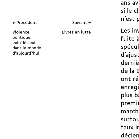
ans av
si le 
n’est 
← Précédent
Suivant →
Les in
Violence
Livres en lutte
politique,
fuite 
exil/dés-exil
spécul
dans le monde
d'aujourd?hui
d’ajus
derniè
de la 
ont ré
enregi
plus b
premie
marché
surtou
taux i
déclen