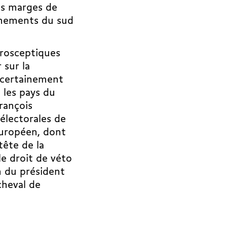
des marges de
rnements du sud
urosceptiques
 sur la
 certainement
 les pays du
rançois
électorales de
 européen, dont
tête de la
e droit de véto
n du président
 cheval de