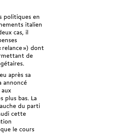
s politiques en
rnements italien
eux cas, il
penses
 relance ») dont
ermettant de
gétaires.
Peu après sa
 a annoncé
n aux
s plus bas. La
 gauche du parti
audi cette
ation
 que le cours