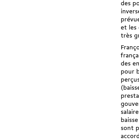
des po
invers
prévue
et les
très g
Franço
frança
des e
pour b
perçus
(baiss
presta
gouver
salair
baisse
sont p
accord