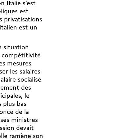
 Italie s’est
liques est
 privatisations
italien est un
a situation
 compétitivité
des mesures
er les salaires
laire socialisé
alement des
ipales, le
 plus bas
nonce de la
 ses ministres
ssion devait
elle ramène son