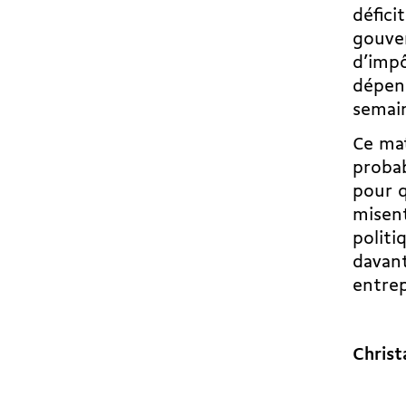
défici
gouver
d’impô
dépens
semain
Ce ma
probab
pour q
misent
politi
davant
entrep
Christ