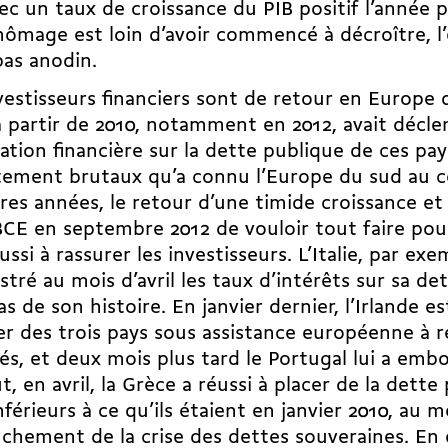
ec un taux de croissance du PIB positif l’année
chômage est loin d’avoir commencé à décroître, l
pas anodin.
vestisseurs financiers sont de retour en Europe 
à partir de 2010, notamment en 2012, avait décle
ation financière sur la dette publique de ces pay
tement brutaux qu’a connu l’Europe du sud au c
res années, le retour d’une timide croissance et 
BCE en septembre 2012 de vouloir tout faire pour
ussi à rassurer les investisseurs. L’Italie, par exe
stré au mois d’avril les taux d’intérêts sur sa de
as de son histoire. En janvier dernier, l’Irlande e
r des trois pays sous assistance européenne à re
s, et deux mois plus tard le Portugal lui a emboî
t, en avril, la Grèce a réussi à placer de la dette
nférieurs à ce qu’ils étaient en janvier 2010, au
chement de la crise des dettes souveraines. En 