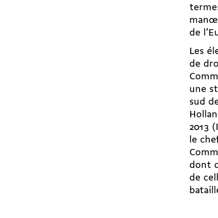
termes
manœu
de l’E
Les él
de dro
Commi
une st
sud de
Hollan
2013 (
le che
Commis
dont d
de cel
batail