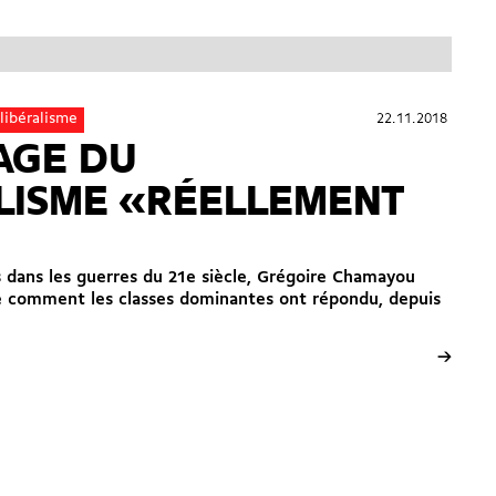
22.11.2018
22.11.2018
libéralisme
SAGE DU
LISME «RÉELLEMENT
es dans les guerres du 21e siècle, Grégoire Chamayou
e comment les classes dominantes ont répondu, depuis
→