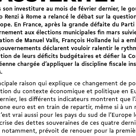
 son investiture au mois de février dernier, le 
 Renzi à Rome a relancé le débat sur la question
ope. En France, après la grande défaite du Parti 
nement aux élections municipales fin mars suivie
tion de Manuel Valls, François Hollande lui a emb
ouvernements déclarent vouloir ralentir le ryth
tion de leurs déficits budgétaires et défier la C
enne chargée d’appliquer la discipline fiscale ins
.
ncipale raison qui explique ce changement de po
ution du contexte économique et politique en E
dernier, les différents indicateurs montrent que l’
zone euro est en train de repartir, même si à un
C’est vrai aussi pour les pays du sud de l’Europe 
 crise des dettes souveraines de ces quatre dern
 notamment, prévoit de renouer pour la premièr