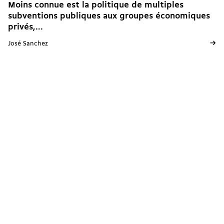
Moins connue est la politique de multiples
subventions publiques aux groupes économiques
privés,...
→
José Sanchez
20.12.2025
Vaud
Austérité
Monde du travail
Fiscalité
Genève