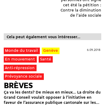
personnes ont signé
cet été la pétition :
Contre la diminution
de l'aide sociale
Cela peut également vous intéresser...
6.09.2018
6.09.2018
Monde du travail
Genève
En mouvement
Santé
Anti-répression
Prévoyance sociale
BRÈVES
Ça va les dents? De mieux en mieux… La droite du
Grand Conseil voulait opposer à l’initiative en
faveur de l’assurance publique cantonale sur les...