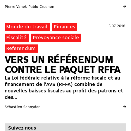
→
Pierre Vanek
Pablo Cruchon
5.07.2018
5.07.2018
Monde du travail
Finances
Fiscalité
Prévoyance sociale
Referendum
VERS UN RÉFÉRENDUM
CONTRE LE PAQUET RFFA
La Loi fédérale relative à la réforme fiscale et au
financement de l’AVS (RFFA) combine de
nouvelles baisses fiscales au profit des patrons et
des...
→
Sébastien Schnyder
Suivez-nous