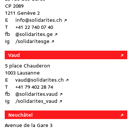
CP 2089
1211 Genève 2
E
info@solidarites.ch ↗︎
T
+41 22 740 07 40
fb
@solidarites.ge ↗︎
Ig
/solidaritesge ↗︎
Vaud
5 place Chauderon
1003 Lausanne
E
vaud@solidarites.ch ↗︎
T
+41 79 402 28 74
fb
@solidarites.vaud ↗︎
Ig
/solidarites_vaud ↗︎
Neuchâtel
Avenue de la Gare 3