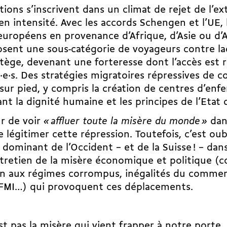
tions s’inscrivent dans un climat de rejet de l’ext
en intensité. Avec les accords Schengen et l’UE, l
européens en provenance d’Afrique, d’Asie ou d’
ent une sous-catégorie de voyageurs contre laq
tège, devenant une forteresse dont l’accès est r
ié·e·s. Des stratégies migratoires répressives de 
sur pied, y compris la création de centres d’en
nt la dignité humaine et les principes de l’Etat 
r de voir
«
affluer toute la misère du monde
»
dan
 légitimer cette répression. Toutefois, c’est oub
e dominant de l’Occident – et de la Suisse ! – dan
ntretien de la misère économique et politique (co
en aux régimes corrompus, inégalités du commer
FMI…) qui provoquent ces déplacements.
st pas la misère qui vient frapper à notre porte,