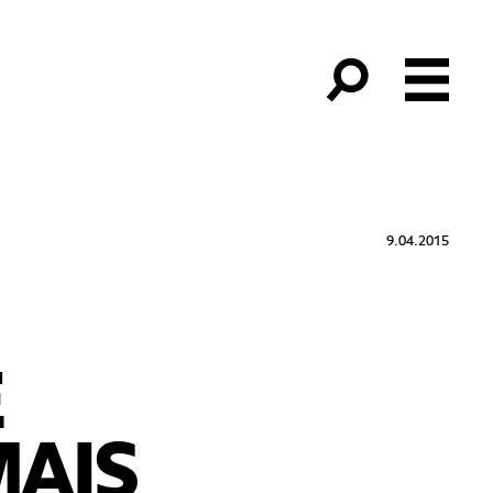
9.04.2015
E
MAIS