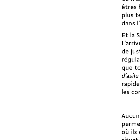
êtres 
plus t
dans l
Et la 
L’arr
de jus
régula
que to
d’asile
rapide
les co
Aucune
permet
où ils