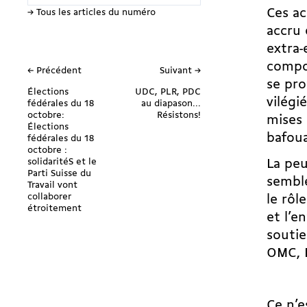
Ces ac
→ Tous les articles du numéro
accru 
extra-
compos
← Précédent
Suivant →
se pro
Élections
UDC, PLR, PDC
vi­lég
fédérales du 18
au diapason...
octobre:
Résistons!
mises 
Élections
bafoua
fédérales du 18
octobre :
solidaritéS et le
La peu
Parti Suisse du
semble
Travail vont
collaborer
le rôl
étroitement
et l’e
souti
OMC, 
Ce n’e