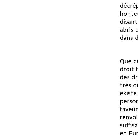
décrép
honteu
disan
abris 
dans d
Que ce
droit 
des dr
très d
existe
person
faveur
renvoi
suffis
en Eur