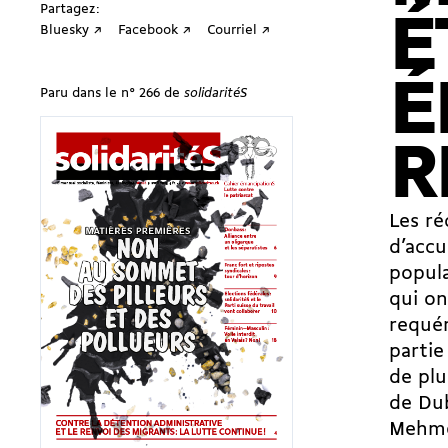
Partagez:
É
Bluesky ↗
Facebook ↗
Courriel ↗
É
Paru dans le n° 266 de
solidaritéS
R
Les ré
d’accu
popula
qui on
requér
partie
de plu
de Dub
Mehmet