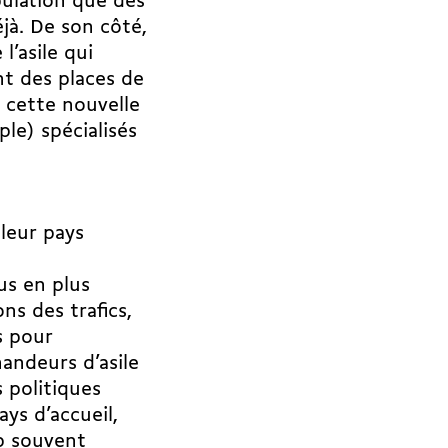
pulation que des
jà. De son côté,
’asile qui
t des places de
e cette nouvelle
le) spécialisés
leur pays
us en plus
s des trafics,
s pour
andeurs d’asile
 politiques
ys d’accueil,
op souvent