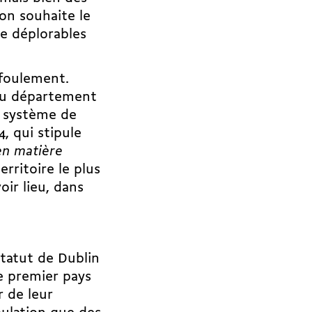
’on souhaite le
ie déplorables
efoulement.
du département
u système de
, qui stipule
en matière
erritoire le plus
ir lieu, dans
statut de Dublin
le premier pays
r de leur