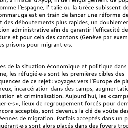
ion, à l’instar d’Ayop, ni de l’engorgement de po
omme l’Espagne, l’Italie ou la Grèce subissent dé
mmaruga est en train de lancer une réforme de l
t des déboutements plus rapides, un doublemen
ion administrative afin de garantir l’efficacité d
ure et pour cela des cantons (Genève par exemp
es prisons pour mi­grant·e·s.
es de la situation économique et politique dans 
ine, les réfugié·e·s sont les premières cibles des
uences de ce rejet : voyages vers l’Europe de pl
eux, incarcération dans des camps, augmentation
sation et criminalisation. Aujourd’hui, les « camp
er·e·s », lieux de regroupement forcés pour dem
core acceptés, sont devenus la clé de voûte des
ennes de migration. Parfois acceptés dans un pa
­quérant·e·s sont alors placés dans des foyers tr