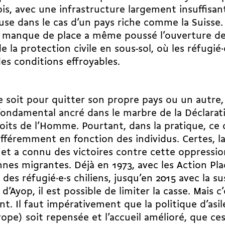
is, avec une infrastructure largement insuffisan
se dans le cas d’un pays riche comme la Suisse. P
t manque de place a même poussé l’ouverture de
de la protection civile en sous-sol, où les réfugié
es conditions effroyables.
 soit pour quitter son propre pays ou un autre, 
fondamental ancré dans le marbre de la Déclarati
oits de l’Homme. Pourtant, dans la pratique, ce d
ifféremment en fonction des individus. Certes, la
 et a connu des victoires contre cette oppressio
nes migrantes. Déjà en 1973, avec les Action Pla
 des réfugié·e·s chiliens, jusqu’en 2015 avec la 
 d’Ayop, il est possible de limiter la casse. Mais c’
ant. Il faut impérativement que la politique d’asil
ope) soit repensée et l’accueil amélioré, que ces