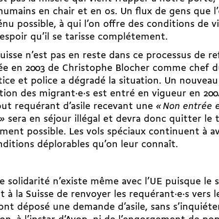
humains en chair et en os. Un flux de gens que l
énu possible, à qui l’on offre des conditions de v
’espoir qu’il se tarisse complétement.
Suisse n’est pas en reste dans ce processus de r
ivée en 2003 de Christophe Blocher comme chef 
tice et police a dégradé la situation. Un nouvea
tion des mi­grant·e·s est entré en vigueur en 2004
ut requérant d’asile recevant une
«
Non entrée 
»
sera en séjour illégal et devra donc quitter le t
ment possible. Les vols spéciaux continuent à avo
nditions déplorables qu’on leur connaît.
 solidarité n’existe même avec l’UE puisque le 
 à la Suisse de renvoyer les re­quérant·e·s vers 
 ont déposé une demande d’asile, sans s’inquiéte