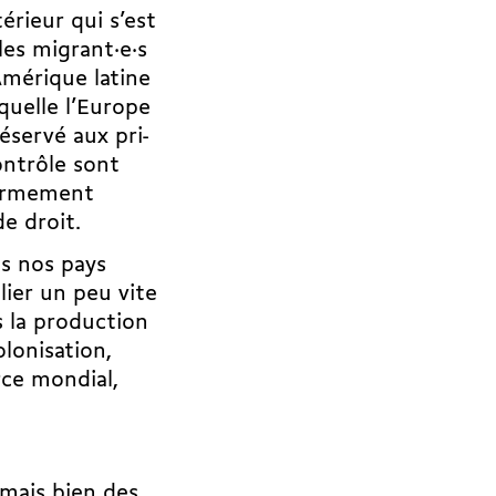
érieur qui s’est
es mi­grant·e·s
Amérique latine
uelle l’Europe
éservé aux pri­
contrôle sont
fermement
de droit.
s nos pays
lier un peu vite
s la production
lonisation,
ce mondial,
 mais bien des