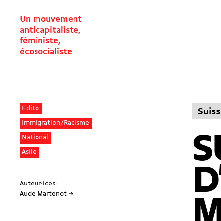
Un mouvement
anticapitaliste,
féministe,
écosocialiste
Édito
Suiss
Immigration/Racisme
S
National
Asile
D
Auteur·ices:
Aude Martenot →
M