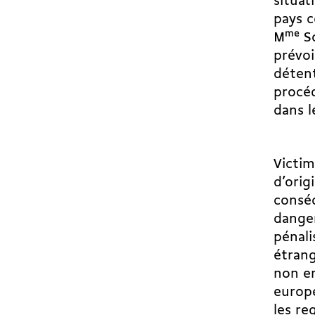
situat
pays c
M
me
So
prévoi
détent
procéd
dans l
Victim
d’orig
conséq
danger
pénali
étrang
non en
europé
les re