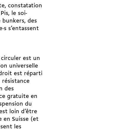
te, constatation
is, le soi-
 bunkers, des
·e·s s’entassent
circuler est un
on universelle
roit est réparti
 résistance
n des
ce gratuite en
suspension du
est loin d’être
e en Suisse (et
sent les