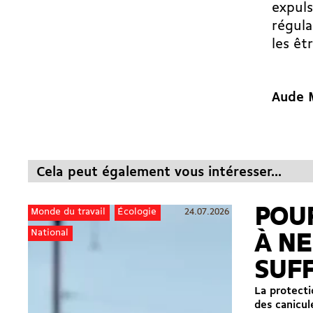
expuls
régula
les êt
Aude 
Cela peut également vous intéresser...
POUR
24.07.2026
Monde du travail
Écologie
National
À NE
SUF
La protectio
des canicul