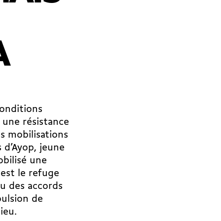
A
conditions
e une résistance
s mobilisations
s d’Ayop, jeune
bilisé une
 est le refuge
tu des accords
pulsion de
lieu.