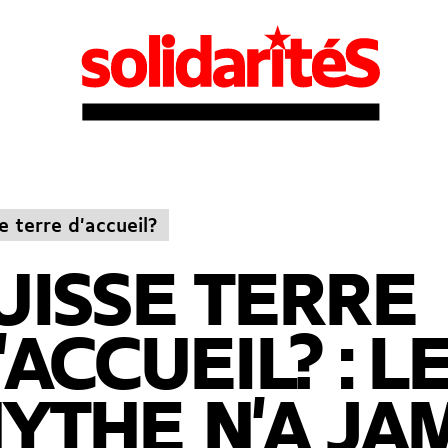
e terre d'accueil?
UISSE TERRE
'ACCUEIL? : L
YTHE N'A JA