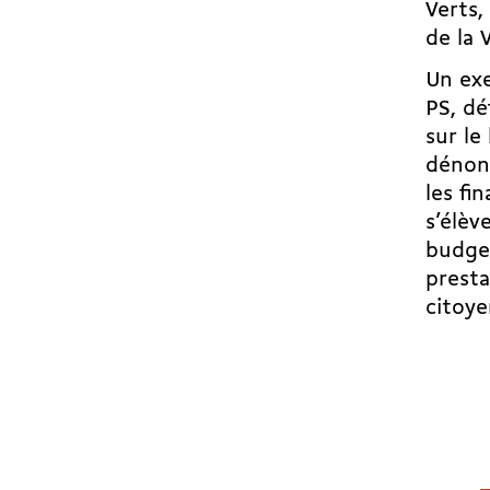
Verts,
de la 
Un exe
PS, dé
sur le
dénonc
les fi
s’élèv
budget
presta
citoy