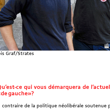
is Graf/Strates
Qu’est-ce qui vous démarquera de l’actuel
«de gauche»?
contraire de la politique néolibérale soutenue p