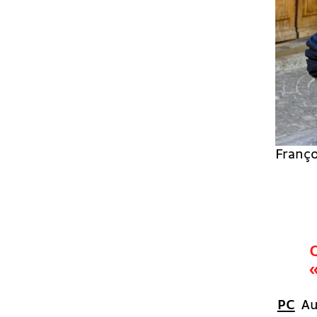
Franço
PC
Au 