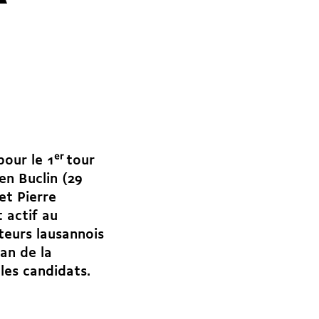
pour le 1
er
tour
ien Buclin (29
et Pierre
 actif au
cteurs lausannois
an de la
les candidats.