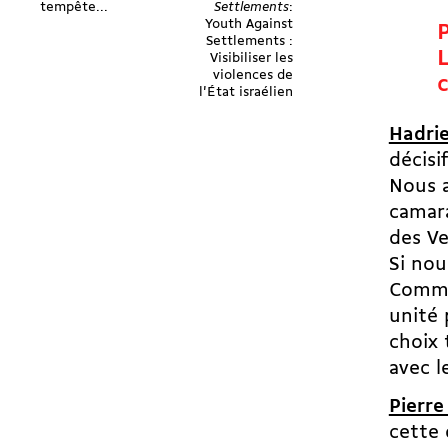
tempête...
Settlements
:
Youth Against
Settlements :
Visibiliser les
violences de
l'État israélien
Hadrie
décisi
Nous 
camara
des Ve
Si no
Commun
unité 
choix 
avec l
Pierre
cette 