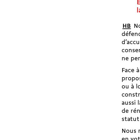
HB
Nou
défend
d’accu
consen
ne per
Face à
propo
ou à l
const
aussi 
de rén
statu
Nous r
en vot