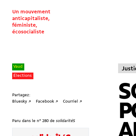
Un mouvement
anticapitaliste,
féministe,
écosocialiste
Vaud
Justi
Élections
S
Partagez:
Bluesky ↗
Facebook ↗
Courriel ↗
P
Paru dans le n° 280 de
solidaritéS
A