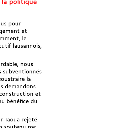
la politique
lus pour
logement et
amment, le
utif lausannois,
ordable, nous
s subventionnés
oustraire la
ous demandons
construction et
au bénéfice du
r Taoua rejeté
um soutenu par