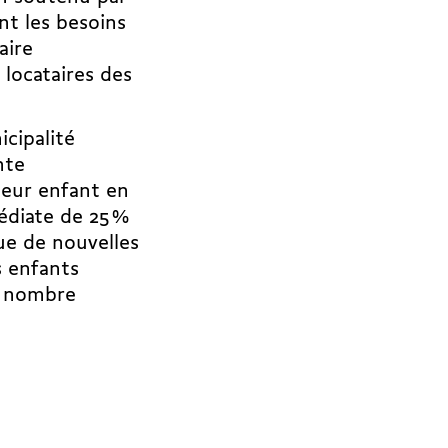
nt les besoins
aire
 locataires des
icipalité
nte
leur enfant en
diate de 25 %
ue de nouvelles
s enfants
n nombre