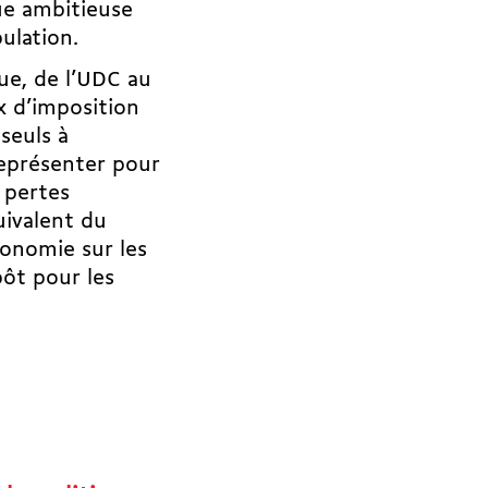
ue ambitieuse
ulation.
que, de l’UDC au
x d’imposition
 seuls à
représenter pour
 pertes
uivalent du
conomie sur les
pôt pour les