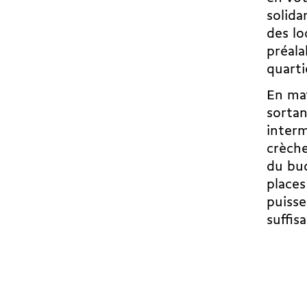
solida
des lo
préala
quarti
En mat
sortan
interm
crèch
du bud
places
puisse
suffisa