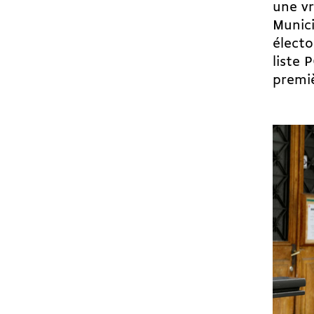
une vr
Munici
électo
liste 
premiè