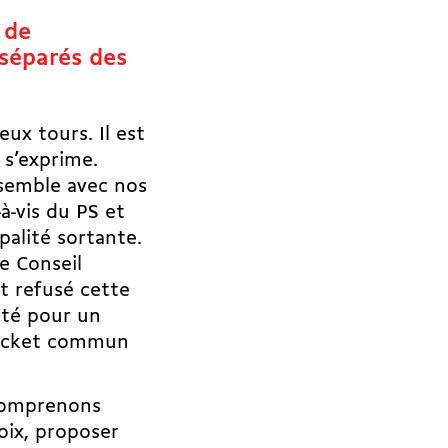
 de
 séparés des
ux tours. Il est
 s’exprime.
semble avec nos
à-vis du PS et
palité sortante.
e Conseil
t refusé cette
opté pour un
ticket commun
 comprenons
oix, proposer