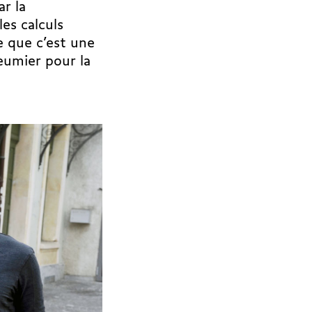
r la
es calculs
le que c’est une
leumier pour la