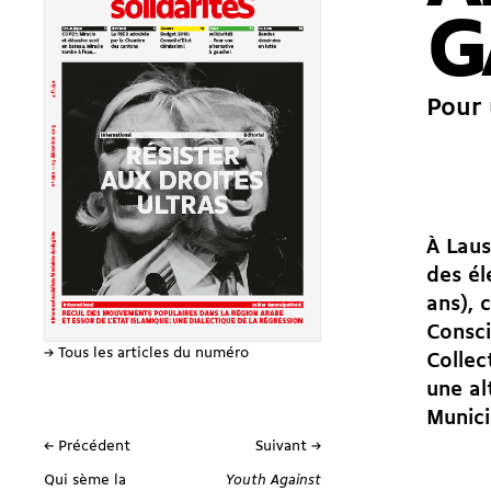
G
Pour 
À Laus
des él
ans), 
Consci
→ Tous les articles du numéro
Collec
une al
Munici
← Précédent
Suivant →
Qui sème la
Youth Against