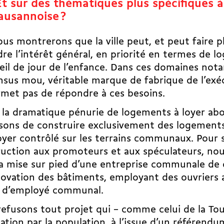
Et sur des thématiques plus spécifiques à 
lausannoise ?
s montrerons que la ville peut, et peut faire p
re l’intérêt général, en priorité en termes de 
eil de jour de l’enfance. Dans ces domaines not
sus mou, véritable marque de fabrique de l’exéc
met pas de répondre à ces besoins.
 la dramatique pénurie de logements à loyer ab
sons de construire exclusivement des logement
oyer contrôlé sur les terrains communaux. Pour s
ruction aux promoteurs et aux spéculateurs, n
la mise sur pied d’une entreprise communale de 
ovation des bâtiments, employant des ouvriers 
t d’employé communal.
efusons tout projet qui – comme celui de la Tou
ation par la population, à l’issue d’un référend