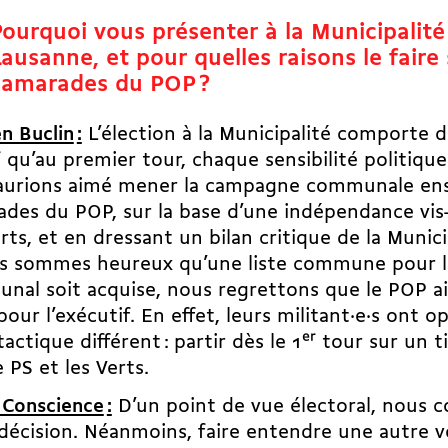
Pourquoi vous présenter à la Municipalité
Lausanne, et pour quelles raisons le faire
camarades du POP ?
n Buclin
:
L’élection à la Municipalité comporte de
f qu’au premier tour, chaque sensibilité politique
aurions aimé mener la campagne communale en
des du POP, sur la base d’une indépendance vis-
rts, et en dressant un bilan critique de la Munici
us sommes heureux qu’une liste commune pour l
al soit acquise, nous regrettons que le POP ai
pour l’exécutif. En effet, leurs militant·e·s ont 
tactique différent : partir dès le 1
er
tour sur un 
e PS et les Verts.
 Conscience
:
D’un point de vue électoral, nous
décision. Néanmoins, faire entendre une autre v