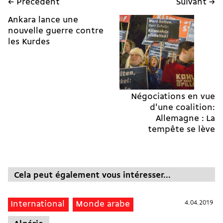
← Précédent
Suivant →
Ankara lance une
nouvelle guerre contre
les Kurdes
Négociations en vue
d'une coalition:
Allemagne : La
tempête se lève
Cela peut également vous intéresser...
4.04.2019
4.04.2019
International
Monde arabe