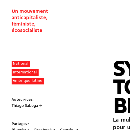
Un mouvement
anticapitaliste,
féministe,
écosocialiste
S
National
International
T
Amérique latine
B
Auteur·ices:
Thiago Saboga →
La mul
Partagez:
pour u