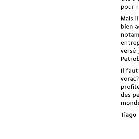
pour r
Mais i
bien a
notamm
entrep
versé 
Petro
Il fau
voraci
profit
des p
monde
Tiago