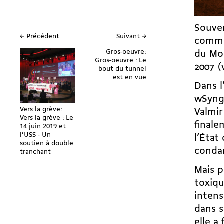
Souven
← Précédent
Suivant →
commis
Gros-oeuvre:
du Mo
Gros-oeuvre : Le
2007 (
bout du tunnel
est en vue
Dans l
wSyng
Vers la grève:
Valmir
Vers la grève : Le
finale
14 juin 2019 et
l'USS - Un
l’État
soutien à double
condam
tranchant
Mais 
toxiqu
intens
dans s
elle a