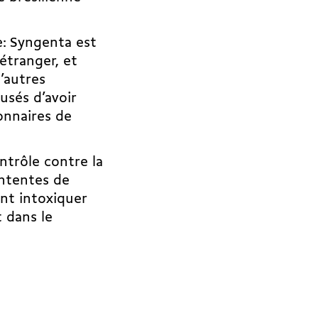
e: Syngenta est
étranger, et
’autres
usés d’avoir
ionnaires de
ntrôle contre la
ontentes de
vont intoxiquer
 dans le