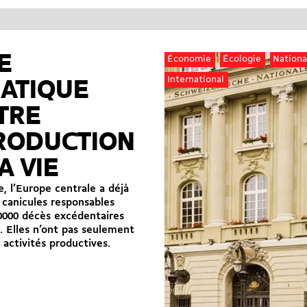
E
Économie
Écologie
Nationa
International
MATIQUE
TRE
RODUCTION
A VIE
, l’Europe centrale a déjà
 canicules responsables
0000 décès excédentaires
. Elles n’ont pas seulement
 activités productives.