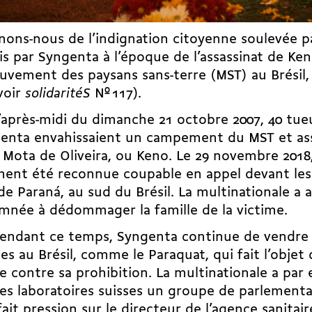
ons-nous de l’indignation citoyenne soulevée pa
 par Syngenta à l’époque de l’assassinat de Ken
uvement des paysans sans-terre (MST) au Brésil
voir
solidaritéS
Nº 117).
’après-midi du dimanche 21 octobre 2007, 40 tue
enta envahissaient un campement du MST et ass
 Mota de Oliveira, ou Keno. Le 29 novembre 2018
ment été reconnue coupable en appel devant les
 de Paraná, au sud du Brésil. La multinationale a a
née à dédommager la famille de la victime.
pendant ce temps, Syngenta continue de vendre 
es au Brésil, comme le Paraquat, qui fait l’objet
e contre sa prohibition. La multinationale a par
es laboratoires suisses un groupe de parlementai
 fait pression sur le directeur de l’agence sanitai