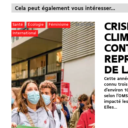
Cela peut également vous intéresser...
CRIS
24.07.2026
Santé
Écologie
Féminisme
International
CLI
CON
REP
DE L
Cette année
connu trois
d’environ 1
selon l’OMS
impacté les
Elles...