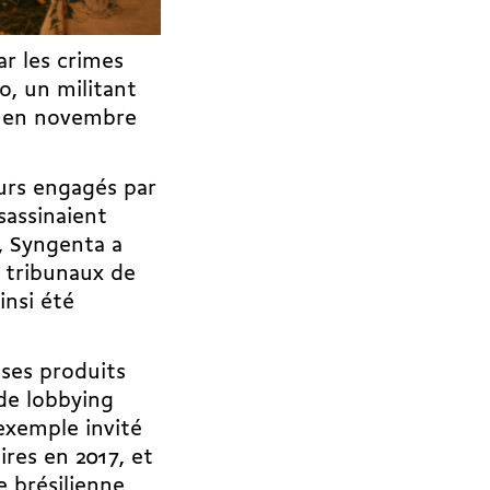
r les crimes
o, un militant
, en novembre
urs engagés par
assinaient
, Syngenta a
 tribunaux de
insi été
ses produits
 de lobbying
 exemple invité
res en 2017, et
re brésilienne