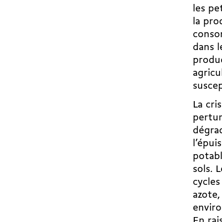
les pe
la pro
consom
dans l
produc
agricu
suscep
La cri
pertur
dégrad
l’épui
potabl
sols. 
cycles
azote,
enviro
En rai