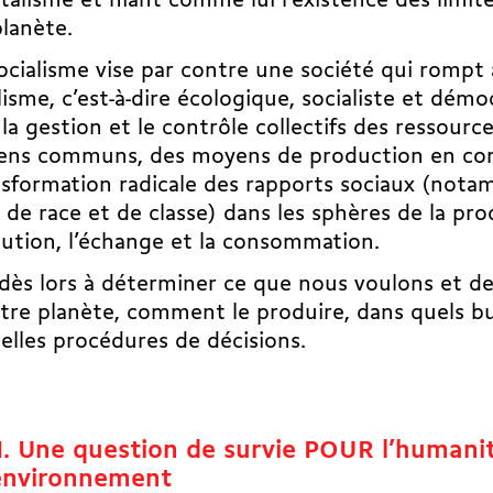
italisme et niant comme lui l’existence des limit
planète.
ocialisme vise par contre une société qui rompt 
lisme, c’est-à-dire écologique, socialiste et démoc
la gestion et le contrôle collectifs des ressource
iens communs, des moyens de production en co
nsformation radicale des rapports sociaux (not
 de race et de classe) dans les sphères de la pro
bution, l’échange et la consommation.
dès lors à déterminer ce que nous voulons et d
tre planète, comment le produire, dans quels bu
elles procédures de décisions.
II. Une question de survie POUR l’humani
environnement