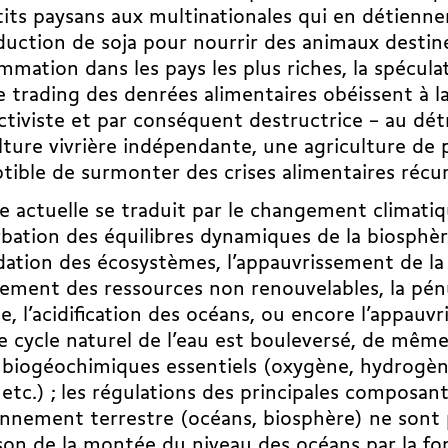
tits paysans aux multinationales qui en détienne
duction de soja pour nourrir des animaux destiné
mation dans les pays les plus riches, la spéculat
e trading des denrées alimentaires obéissent à 
tiviste et par conséquent destructrice – au dé
lture vivrière indépendante, une agriculture de 
tible de surmonter des crises alimentaires récu
se actuelle se traduit par le changement climatiq
bation des équilibres dynamiques de la biosphère
ation des écosystèmes, l’appauvrissement de la 
sement des ressources non renouvelables, la pén
e, l’acidification des océans, ou encore l’appauv
Le cycle naturel de l’eau est bouleversé, de mêm
 biogéochimiques essentiels (oxygène, hydrogèn
 etc.) ; les régulations des principales composan
nnement terrestre (océans, biosphère) ne sont 
son de la montée du niveau des océans par la fo