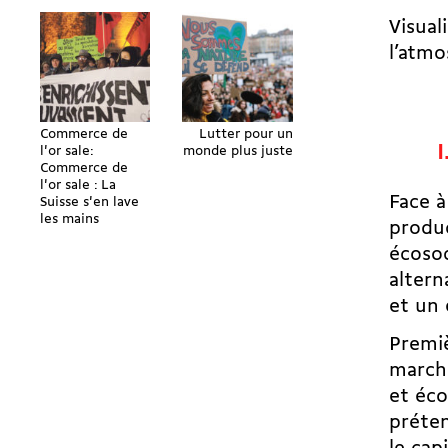
Visual
l’atmo
Commerce de
Lutter pour un
I
l'or sale:
monde plus juste
Commerce de
l'or sale : La
Face à
Suisse s'en lave
les mains
produc
écosoc
altern
et un 
Premiè
marché
et éco
préten