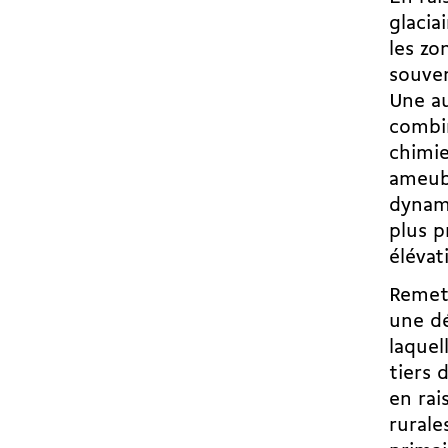
glacia
les zo
souven
Une au
combin
chimie
ameub
dynami
plus p
élévat
Remett
une dé
laquel
tiers 
en rai
rurale