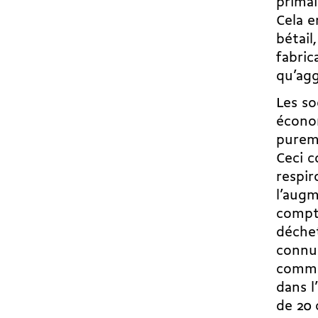
primai
Cela e
bétail
fabric
qu’agg
Les so
économ
pureme
Ceci c
respir
l’augm
compte
déchet
connu 
comme
dans l
de 20 