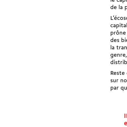
le cap
de la 
L’écos
capita
prône 
des b
la tra
genre,
distri
Reste 
sur no
par qu