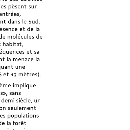
ces pèsent sur
entrées,
nt dans le Sud.
ésence et de la
 de molécules de
 habitat,
équences et sa
nt la menace la
quant une
 et 13 mètres).
tème implique
s», sans
 demi-siècle, un
 non seulement
les populations
e la forêt