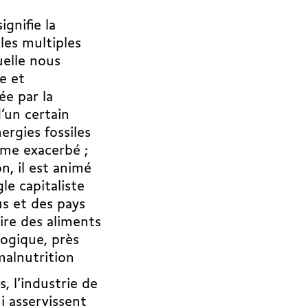
gnifie la
les multiples
uelle nous
e et
ée par la
’un certain
ergies fossiles
sme exacerbé ;
n, il est animé
le capitaliste
us et des pays
ire des aliments
ogique, près
malnutrition
, l’industrie de
ui asservissent