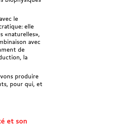
es biophysiques
avec le
ratique: elle
s «naturelles»,
mbinaison avec
amment de
duction, la
evons produire
ts, pour qui, et
té et son