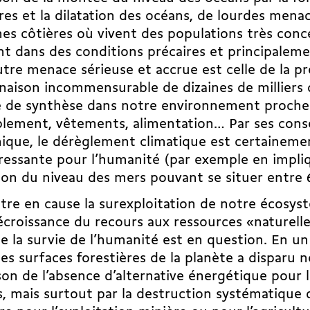
ires et la dilatation des océans, de lourdes mena
nes côtières où vivent des populations très conc
t dans des conditions précaires et principaleme
tre menace sérieuse et accrue est celle de la pr
aison incommensurable de dizaines de milliers
 de synthèse dans notre environnement proche:
lement, vêtements, alimentation… Par ses cons
que, le dérèglement climatique est certaineme
ressante pour l’humanité (par exemple en impli
ion du niveau des mers pouvant se situer entre 6
re en cause la surexploitation de notre écosys
croissance du recours aux ressources «naturelle
le la survie de l’humanité est en question. En un
des surfaces forestières de la planète a disparu
son de l’absence d’alternative énergétique pour 
s, mais surtout par la destruction systématique d