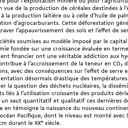
re pour l’exploitation minière ou pour l’agricultu
n vue de la production de céréales destinées à l
, à la production laitière ou à celle d’huile de pal
ation d’agrocarburants. Cette déforestation géné
raver l’appauvrissement des sols et l’effet de ser
ciétés soumises au modèle imposé par le capita
ie fondée sur une croissance évaluée en termes
nt financier ont une véritable addiction aux hy
ontribue à l’accroissement de la teneur en CO
2
de
ons, avec des conséquences sur l’effet de serre e
entation désormais drastique des températures.
r la question des déchets nucléaires, la dissém
s liés à l’utilisation croissante des produits déri
un saut quantitatif et qualitatif ces dernières d
 en témoigne la naissance du nouveau continen
’océan Pacifique, dont le niveau est monté avec 
cm durant le XX
e
siècle.