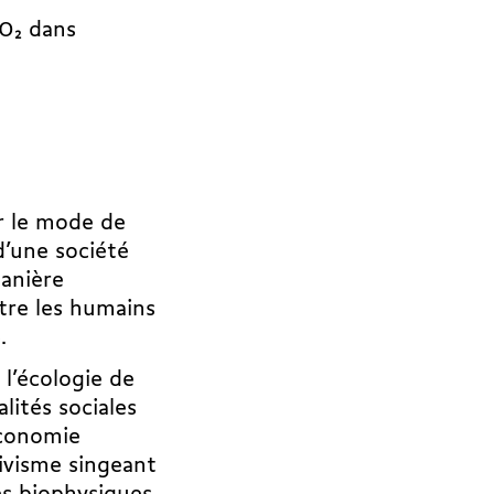
CO
2
dans
r le mode de
d’une société
manière
ntre les humains
.
 l’écologie de
lités sociales
économie
ivisme singeant