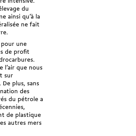
re intensive.
’élevage du
me ainsi qu’à la
ralisée ne fait
re.
l pour une
 de profit
drocarbures.
 l’air que nous
t sur
 De plus, sans
ination des
vés du pétrole a
écennies,
t de plastique
les autres mers