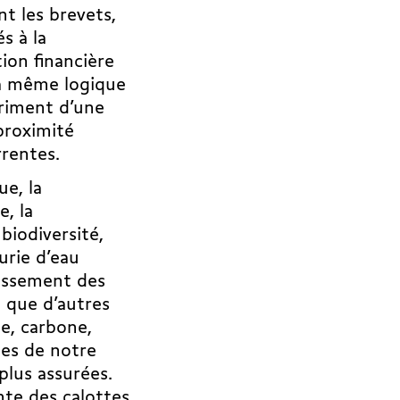
nt les brevets,
s à la
ion financière
la même logique
triment d’une
proximité
rrentes.
ue, la
, la
biodiversité,
urie d’eau
rissement des
e que d’autres
e, carbone,
tes de notre
plus assurées.
nte des calottes