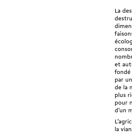
La des
destru
dimens
faison
écolog
consom
nombre
et aut
fondé 
par un
de la 
plus r
pour n
d’un m
L’agri
la via