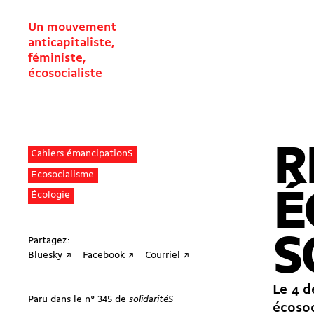
Un mouvement
anticapitaliste,
féministe,
écosocialiste
R
Cahiers émancipationS
Ecosocialisme
É
Écologie
S
Partagez:
Bluesky ↗
Facebook ↗
Courriel ↗
Le 4 d
Paru dans le n° 345 de
solidaritéS
écosoc