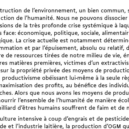
truction de l’environnement, un bien commun, si
ction de l’humanité. Nous ne pouvons dissocier 
ions de la très profonde crise systémique à laq
s face: économique, politique, sociale, alimentair
ique. La crise actuelle est notamment détermin
mation et par l’épuisement, absolu ou relatif, d
 de ressources tirées de notre milieu de vie, én
res matières premières, victimes d’un extractivi
sur la propriété privée des moyens de productio
 productivisme obéissant lui-même à la seule règ
maximisation des profits, au bénéfice des individ
iches. Alors que nous avons les moyens de produ
ourrir l’ensemble de l’humanité de manière écol
illiard d’êtres humains souffrent de faim et de 
culture intensive à coup d’engrais et de pesticides
nde et l’industrie laitière, la production d’OGM q