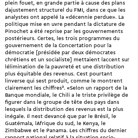
plein fouet, en grande partie à cause des plans
dajustement structurel du FMI, dans ce que les
analystes ont appelé la «décennie perdue». La
politique mise en uvre pendant la dictature de
Pinochet a été reprise par les gouvernements
postérieurs. Certes, les trois programmes du
gouvernement de la Concertation pour la
démocratie [présidée par deux démocrates
chrétiens et un socialiste] mettaient laccent sur
lélimination de la pauvreté et une distribution
plus équitable des revenus. Cest pourtant
linverse qui sest produit, comme le montrent
clairement les chiffres
3
. «Selon un rapport de la
Banque mondiale, le Chili a le triste privilège de
figurer dans le groupe de tête des pays dans
lesquels la distribution des revenus est la plus
inégale. Il nest devancé que par le Brésil, le
Guatémala, lAfrique du sud, le Kenya, le
Zimbabwe et le Panama. Les chiffres du dernier
rapport national relatif à la situation socio-