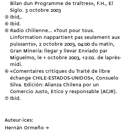
Bilan dun Programme de traîtres», F.H., El
Siglo. 3 octobre 2003
Ibid,.
Ibid.
Radio chilienne… «Tout pour tous.
Linformation nappartient pas seulement aux
puissants», 2 octobre 2003, 04:00 du matin,
Gran Minería: llegar y llevar Enviado par
Miguelmo, le 1 octobre 2003, 12:02. de laprès-
midi.
«Comentaires critiques du Traité de libre
échange CHILE-ESTADOS-UNIDOS», Consuelo
Silva. Edición: Alianza Chilena por un
Comercio Justo, Etico y responsable (ACJR).
Ibid.
Auteur·ices:
Hernán Ormeño →