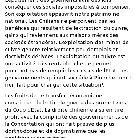
Lépuisement des gisements aura dès lors
conséquences sociales impossibles à compenser.
Son exploitation appauvrit notre patrimoine
national. Les Chiliens ne perçoivent pas les
bénéfices qui résultent de lextraction du cuivre,
gains qui reviennent aux maisons mères des
sociétés étrangères. Lexploitation des mines de
cuivre génère relativement peu demplois et
dactivités dérivées. Lexploitation du cuivre est
une activité très rentable, elle ne permet
pourtant pas de remplir les caisses de lEtat. Les
gouvernements qui ont succédé à Pinochet nont
rien fait pour changer cette situation
5
.
Les fruits de ce transfert économique
constituent le butin de guerre des promoteurs
du Coup dEtat. La droite chilienne a su en tirer
profit avec la complicité des gouvernements de
la Concertation qui ont fait preuve de plus
dorthodoxie et de dogmatisme que les