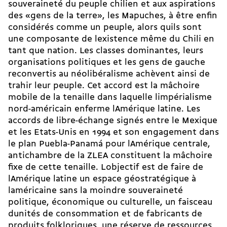
souveraineté du peuple chilien et aux aspirations
des «gens de la terre», les Mapuches, à être enfin
considérés comme un peuple, alors quils sont
une composante de lexistence même du Chili en
tant que nation. Les classes dominantes, leurs
organisations politiques et les gens de gauche
reconvertis au néolibéralisme achèvent ainsi de
trahir leur peuple. Cet accord est la mâchoire
mobile de la tenaille dans laquelle limpérialisme
nord-américain enferme lAmérique latine. Les
accords de libre-échange signés entre le Mexique
et les Etats-Unis en 1994 et son engagement dans
le plan Puebla-Panamá pour lAmérique centrale,
antichambre de la ZLEA constituent la mâchoire
fixe de cette tenaille. Lobjectif est de faire de
lAmérique latine un espace géostratégique à
laméricaine sans la moindre souveraineté
politique, économique ou culturelle, un faisceau
dunités de consommation et de fabricants de
produits folkloriques, une réserve de ressources