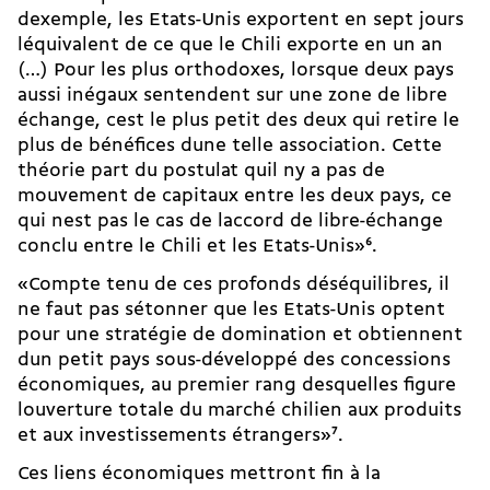
dexemple, les Etats-Unis exportent en sept jours
léquivalent de ce que le Chili exporte en un an
(…) Pour les plus orthodoxes, lorsque deux pays
aussi inégaux sentendent sur une zone de libre
échange, cest le plus petit des deux qui retire le
plus de bénéfices dune telle association. Cette
théorie part du postulat quil ny a pas de
mouvement de capitaux entre les deux pays, ce
qui nest pas le cas de laccord de libre-échange
conclu entre le Chili et les Etats-Unis»
6
.
«Compte tenu de ces profonds déséquilibres, il
ne faut pas sétonner que les Etats-Unis optent
pour une stratégie de domination et obtiennent
dun petit pays sous-développé des concessions
économiques, au premier rang desquelles figure
louverture totale du marché chilien aux produits
et aux investissements étrangers»
7
.
Ces liens économiques mettront fin à la