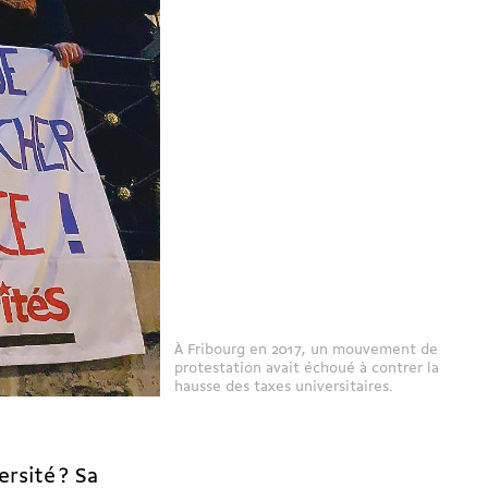
À Fribourg en 2017, un mouvement de
protestation avait échoué à contrer la
hausse des taxes universitaires.
ersité ? Sa