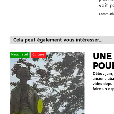
voit p
Communiqu
Cela peut également vous intéresser...
UNE
3.07.2026
Neuchâtel
Culture
POU
Début juin,
anciens aba
vides depui
faire un esp