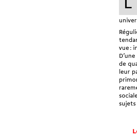
L
univer
Réguli
tendan
vue : 
D’une
de qua
leur p
primor
rareme
social
sujets
L