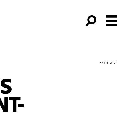
23.01.2023
S
T-