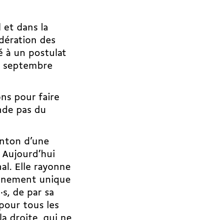
 et dans la
dération des
ué à un
postulat
n septembre
ns pour faire
nde pas du
canton d’une
! Aujourd’hui
nal. Elle rayonne
eignement unique
·s, de par sa
 pour tous les
la droite, qui ne