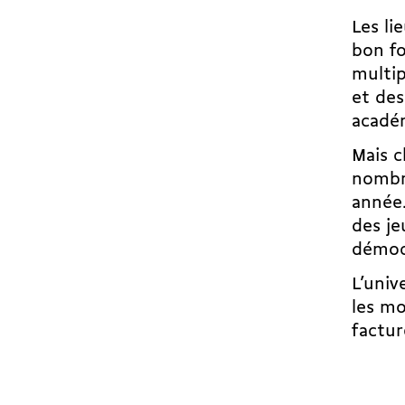
Les li
bon fo
multip
et des
académ
Mais c
nombre
année.
des je
démoc
L’univ
les mo
factur