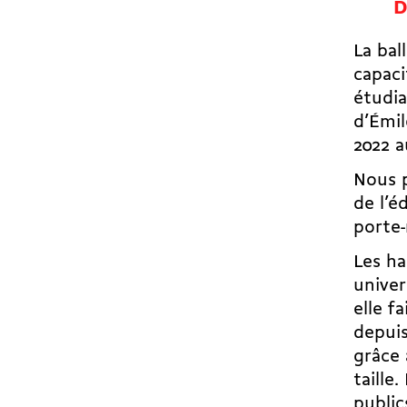
D
La bal
capaci
étudia
d’Émil
2022 a
Nous p
de l’é
porte
Les ha
univer
elle f
depuis
grâce 
taille
public