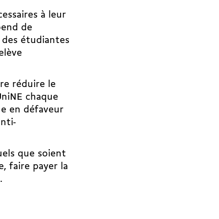
essaires à leur
pend de
r des étudiantes
elève
re réduire le
’UniNE chaque
rue en défaveur
nti­
uels que soient
, faire payer la
.