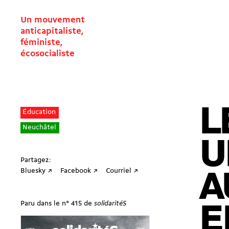
Un mouvement
anticapitaliste,
féministe,
écosocialiste
L
Éducation
Neuchâtel
U
Partagez:
Bluesky ↗
Facebook ↗
Courriel ↗
A
Paru dans le n° 415 de
solidaritéS
E