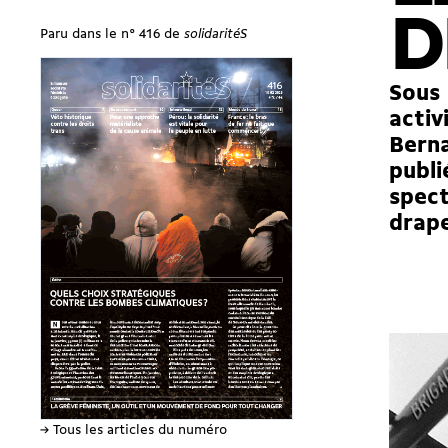
D
Paru dans le n° 416 de
solidaritéS
Sous 
activ
Berna
publi
spect
drape
→ Tous les articles du numéro