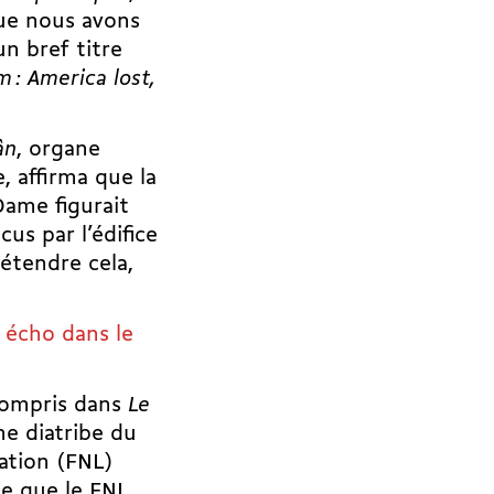
ue nous avons
un bref titre
 : America lost,
ân
, organe
, affirma que la
ame figurait
us par l’édifice
rétendre cela,
n écho dans le
 compris dans
Le
e diatribe du
ration (FNL)
e que le FNL