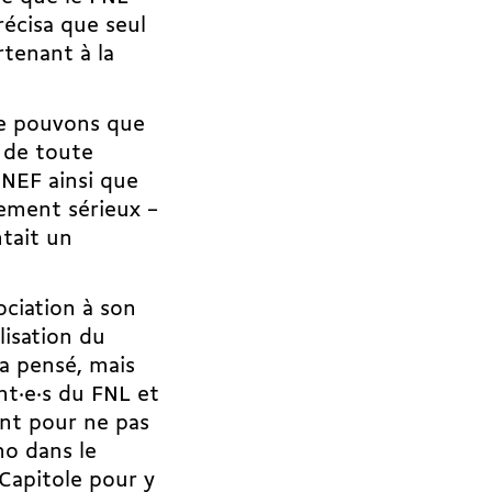
écisa que seul
rtenant à la
ne pouvons que
 de toute
UNEF ainsi que
ement sérieux –
ntait un
ociation à son
lisation du
a pensé, mais
t·e·s du FNL et
ent pour ne pas
ho dans le
Capitole pour y