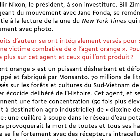
llir Nixon, le président, à son investiture. Bill 
igeant du mouvement avec Jane Fonda, se remémo
tie à la lecture de la une du
New York Times
qui 
nement avec photo.
oits d’auteur seront intégralement versés pour
une victime combative de « l’agent orange ». Po
e plus sur cet agent et ceux qui l’ont produit ?
ent orange » est un puissant désherbant et défo
oppé et fabriqué par
Monsanto
. 70 millions de li
sés sur les forêts et cultures du Sud-Vietnam de 
r écocide délibéré de l’Histoire. Cet agent, et se
nnent une forte concentration (50 fois plus éle
t à destination agro-industrielle) de « dioxine de
e : une cuillère à soupe dans le réseau d’eau pot
s provoquerait la mort de toutes et tous ses hab
e se lie fortement avec des récepteurs intracellu