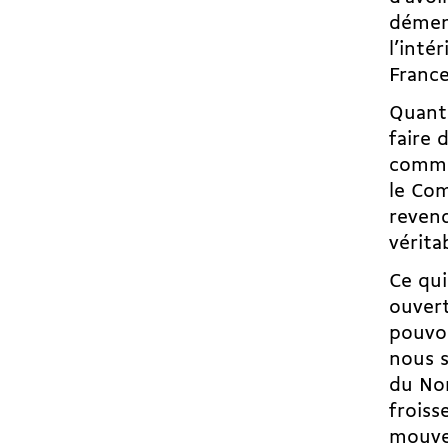
dément
l’inté
France
Quant
faire 
commun
le Com
revend
vérita
Ce qui
ouvert
pouvoi
nous s
du Nor
froiss
mouvem