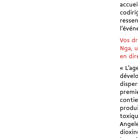
accuei
codir
ressen
l’évé
Vos dr
Nga
, 
en dir
« L’ag
dével
disper
premie
contie
produi
toxiqu
Angele
dioxin