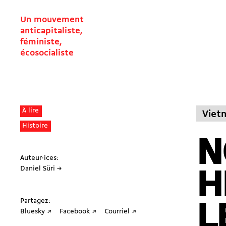
Un mouvement
anticapitaliste,
féministe,
écosocialiste
À lire
Viet
Histoire
N
Auteur·ices:
Daniel Süri →
H
Partagez:
L
Bluesky ↗
Facebook ↗
Courriel ↗