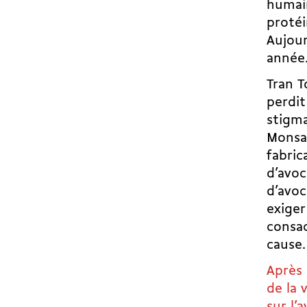
humain
protéi
Aujour
année
Tran T
perdit
stigma
Monsan
fabric
d’avoc
d’avoc
exiger
consac
cause.
Après 
de la 
sur l’