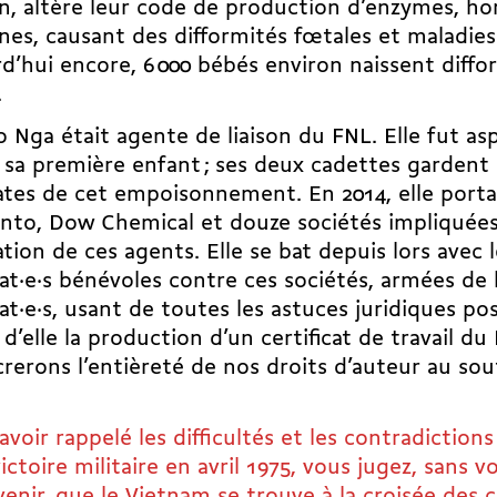
, altère leur code de production d’enzymes, h
nes, causant des difformités fœtales et maladie
d’hui encore, 6 000 bébés environ naissent diff
.
o Nga était agente de liaison du FNL. Elle fut as
 sa première enfant ; ses deux cadettes gardent
tes de cet empoisonnement. En 2014, elle porta
to, Dow Chemical et douze sociétés impliquées
ation de ces agents. Elle se bat depuis lors avec 
at·e·s bénévoles contre ces sociétés, armées de 
at·e·s, usant de toutes les astuces juridiques p
 d’elle la production d’un certificat de travail 
rerons l’entièreté de nos droits d’auteur au sou
avoir rappelé les difficultés et les contradiction
victoire militaire en avril 1975, vous jugez, sans
avenir, que le Vietnam se trouve à la croisée des 