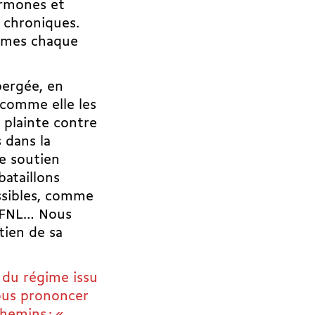
ormones et
s chroniques.
ormes chaque
pergée, en
 comme elle les
 plainte contre
 dans la
le soutien
bataillons
ossibles, comme
du FNL… Nous
tien de sa
s du régime issu
 vous prononcer
chemins :
«