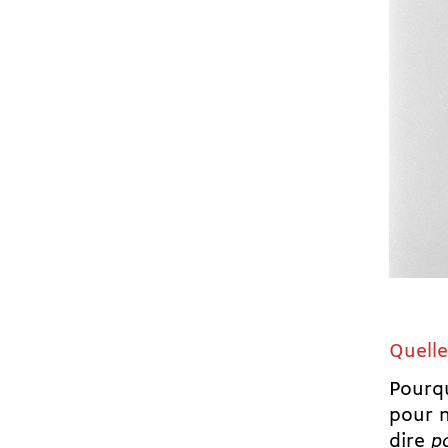
Quelle
Pourqu
pour n
dire
p