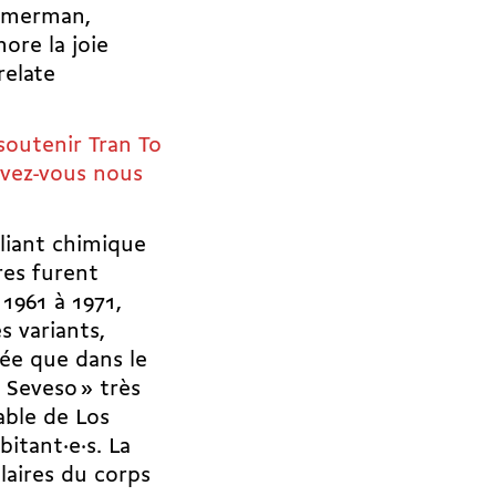
Zimmerman,
re la joie
relate
 soutenir
Tran To
uvez-vous nous
liant chimique
tres furent
1961 à 1971,
s variants,
vée que dans le
 Seveso » très
able de Los
itant·e·s. La
laires du corps