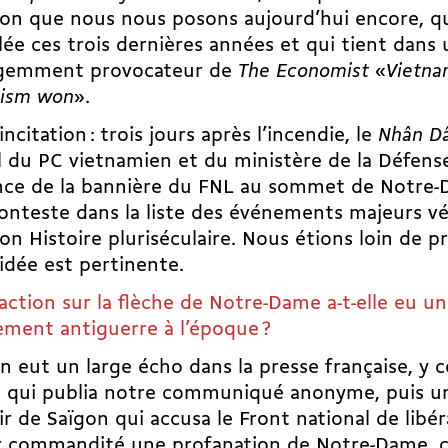
ion que nous nous posons aujourd’hui encore, q
llée ces trois dernières années et qui tient dans 
ligemment provocateur de
The Economist
«
Vietnam
lism won
».
incitation : trois jours après l’incendie, le
Nhân D
el du PC vietnamien et du ministère de la Défense
nce de la bannière du FNL au sommet de Notre-D
onteste dans la liste des événements majeurs véc
on Histoire pluriséculaire. Nous étions loin de p
’idée est pertinente.
action sur la flèche de Notre-Dame a-t-elle eu u
ment antiguerre à l’époque ?
on eut un large écho dans la presse française, y
e
qui publia notre communiqué anonyme, puis un
r de Saïgon qui accusa le Front national de libé
ir commandité une profanation de Notre-Dame, c