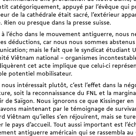
it catégoriquement, appuyé par l’évêque qui pr
rieur de la cathédrale était sacré, l’extérieur appa
. Rien ou presque dans la presse suisse.
 à l’écho dans le mouvement antiguerre, nous 
des déductions, car nous nous sommes abstenus
ication ; mais le fait que le syndicat étudiant 
ité Viêtnam national – organismes incontestabl
iquèrent cet acte implique que celui-ci représe
ble potentiel mobilisateur.
 nous intéressait plutôt, c’est l’effet dans la nég
ure, soit la reconnaissance du FNL et la margina
r de Saïgon. Nous ignorons ce que Kissinger en 
avons maintenant par le témoignage de survivan
d Viêtnam qu’ielles s’en réjouirent, mais se tur
er le pays d’accueil. Tout aussi important est l’éc
ent antiguerre américain qui se rassembla au 