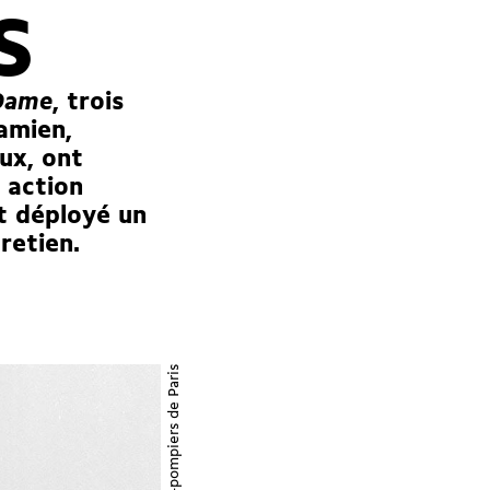
S
-Dame
, trois
namien,
ux, ont
r action
nt déployé un
retien.