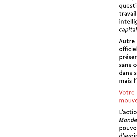
quest
travai
intel
capita
Autre 
offici
prése
sans c
dans s
mais l
Votre 
mouve
L’acti
Mond
pouvoi
d’avo