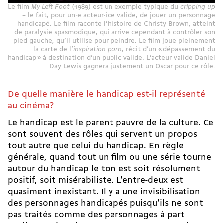
Le film
My Left Foot
(1989) est un exemple typique du
cripping up
– le fait, pour un·e acteur·ice valide, de jouer un personnage
handicapé. Le film raconte l’histoire de Christy Brown, atteint
de paralysie spasmodique, qui arrive cependant à contrôler son
pied gauche, qu’il utilise pour peindre. Le film joue pleinement
la carte de l’
inspiration porn
, récit d’un « dépassement du
handicap » à destination d’un public valide. L’acteur valide Daniel
Day Lewis gagnera justement un Oscar pour ce rôle.
De quelle manière le handicap est-il représenté
au cinéma?
Le handicap est le parent pauvre de la culture. Ce
sont souvent des rôles qui servent un propos
tout autre que celui du handicap. En règle
générale, quand tout un film ou une série tourne
autour du handicap le ton est soit résolument
positif, soit misérabiliste. L’entre-deux est
quasiment inexistant. Il y a une
invisibilisation
des personnages handicapés puisqu’ils ne sont
pas traités comme des personnages à part