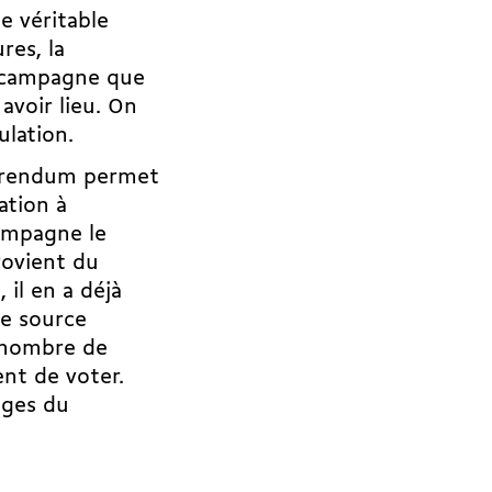
e véritable
res, la
e campagne que
avoir lieu. On
pulation.
férendum permet
ation à
compagne le
rovient du
il en a déjà
ne source
n nombre de
nt de voter.
nges du