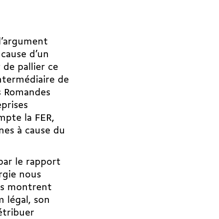
 l’argument
 cause d’un
de pallier ce
ntermédiaire de
es Romandes
eprises
mpte la FER,
nes à cause du
par le rapport
rgie nous
ers montrent
 légal, son
étribuer