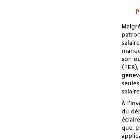
P
Malgré
patron
salair
manque
son ou
(FER),
genevo
seules
salair
À l’in
du dép
éclair
que, p
applic