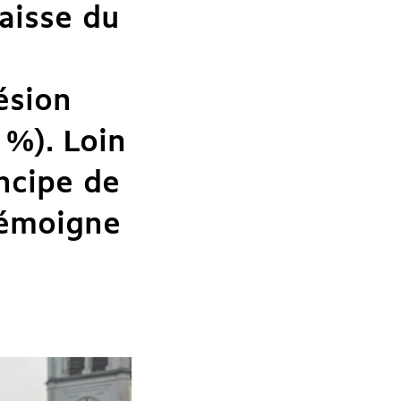
baisse du
ésion
 %). Loin
ncipe de
témoigne