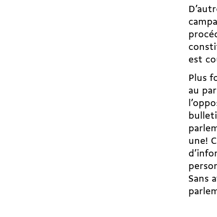
D’autr
campag
procé
consti
est co
Plus 
au par
l’oppo
bullet
parlem
une! C
d’info
person
Sans a
parle