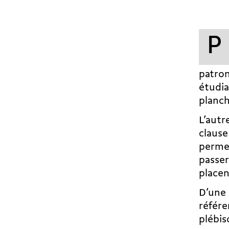
P
patron
étudia
planc
L’autr
clause
permet
passer
placen
D’une 
référe
plébis