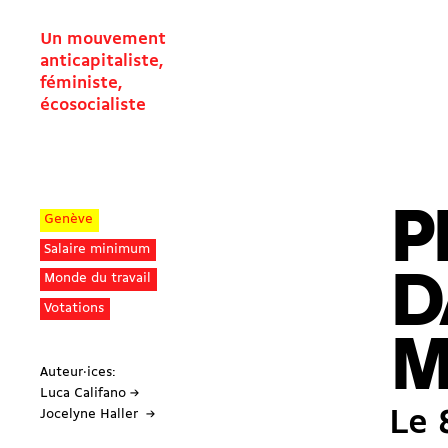
Un mouvement
anticapitaliste,
féministe,
écosocialiste
P
Genève
Salaire minimum
D
Monde du travail
Votations
M
Auteur·ices:
Luca Califano →
Le 
Jocelyne Haller →