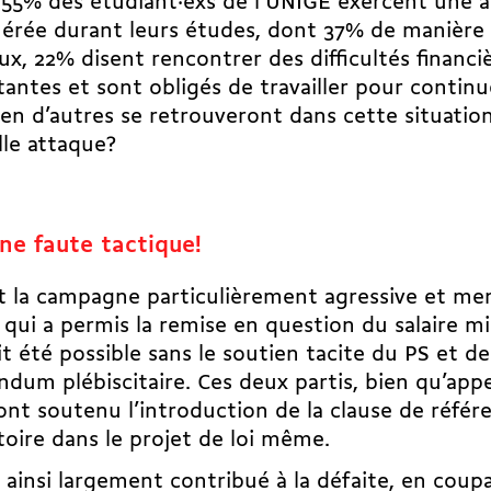
 55% des étudiant·exs de l’UNIGE exercent une a
rée durant leurs études, dont 37% de manière 
eux, 22% disent rencontrer des difficultés financi
antes et sont obligés de travailler pour continue
n d’autres se retrouveront dans cette situatio
lle attaque?
ne faute tactique!
st la campagne particulièrement agressive et me
 qui a permis la remise en question du salaire m
it été possible sans le soutien tacite du PS et de
ndum plébiscitaire. Ces deux partis, bien qu’appe
, ont soutenu l’introduction de la clause de réfé
toire dans le projet de loi même.
t ainsi largement contribué à la défaite, en cou