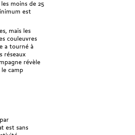
r les moins de 25
minimum est
s, mais les
ces couleuvres
e a tourné à
es réseaux
ampagne révèle
e
le camp
 par
at est sans