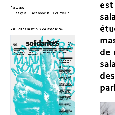
est
Partagez:
Bluesky ↗
Facebook ↗
Courriel ↗
sal
étu
Paru dans le n° 462 de
solidaritéS
mas
de 
sal
des
par