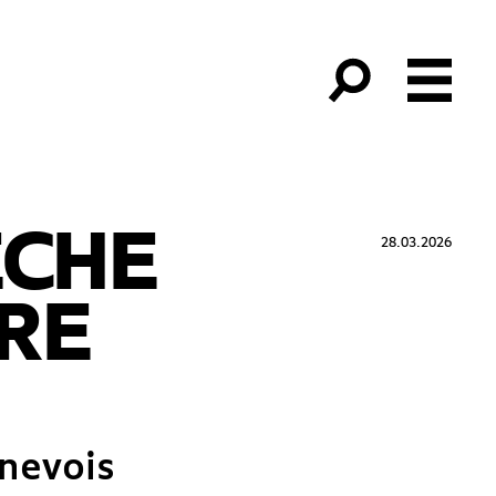
ÈCHE
28.03.2026
IRE
enevois