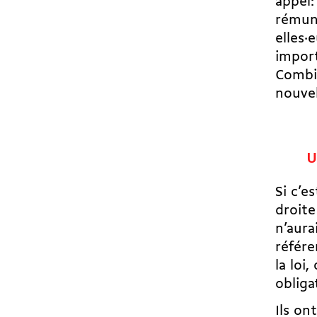
appel:
rémuné
elles·
import
Combie
nouve
U
Si c’e
droite
n’aura
référe
la loi
obliga
Ils on