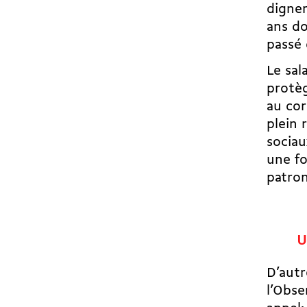
dignem
ans do
passé 
Le sal
protèg
au cor
plein
sociau
une fo
patron
U
D’autr
l’Obse