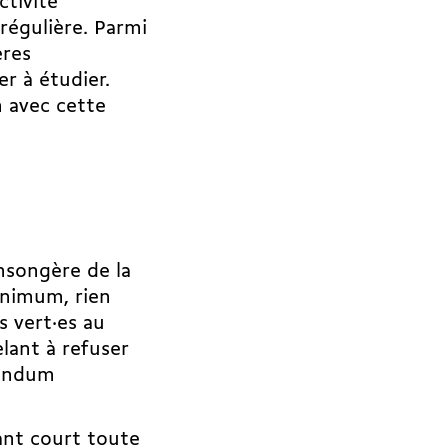
ctivité
régulière. Parmi
ères
r à étudier.
n avec cette
nsongère de la
inimum, rien
s vert·es au
lant à refuser
rendum
pant court toute