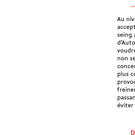
…
Au niv
accept
seing
d’Auto
voudro
non se
concer
plus c
provoq
freine
passan
éviter
D