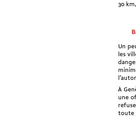
30 km/
B
Un peu
les vi
danger
minimu
l’aut
À Gen
une of
refuse
toute 