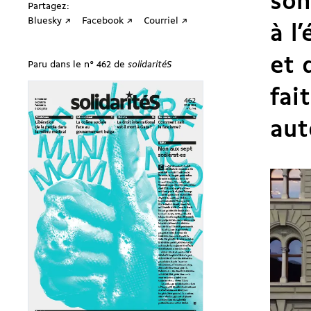
son
Partagez:
Bluesky ↗
Facebook ↗
Courriel ↗
à l
et 
Paru dans le n° 462 de
solidaritéS
fai
aut