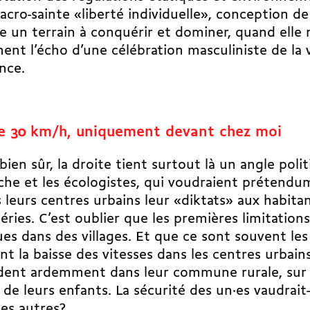
sacro-sainte «liberté individuelle», conception de
un terrain à conquérir et dominer, quand elle n
ent l’écho d’une célébration masculiniste de la v
nce.
e 30 km/h, uniquement devant chez moi
 bien sûr, la droite tient surtout là un angle poli
che et les écologistes, qui voudraient prétend
 leurs centres urbains leur «diktats» aux habita
éries. C’est oublier que les premières limitation
es dans des villages. Et que ce sont souvent le
nt la baisse des vitesses dans les centres urbains
dent ardemment dans leur commune rurale, sur 
e de leurs enfants. La sécurité des un·es vaudrait
des autres?