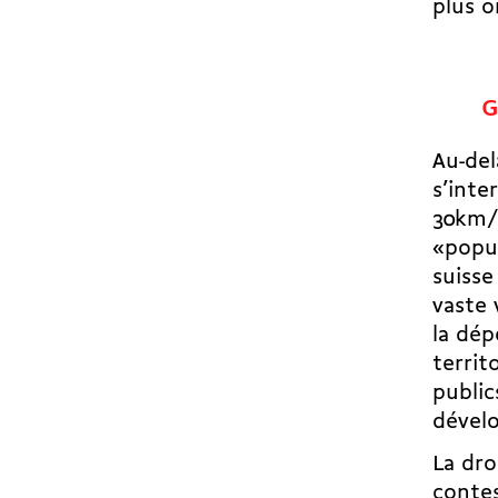
plus o
G
Au-del
s’inte
30km/h
«popul
suisse
vaste 
la dé
territ
public
dével
La dro
contes