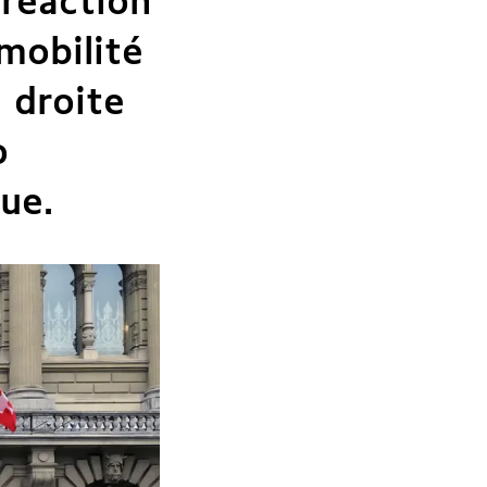
 réaction
 mobilité
a droite
o
ue.