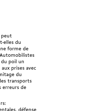
n peut
t-elles du
une forme de
 Automobilistes
 du poil un
s aux prises avec
mitage du
des transports
s erreurs de
rs:
entales, défense