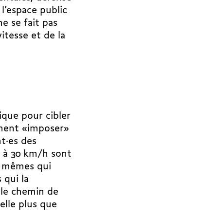
 l’espace public
e se fait pas
itesse et de la
tique pour cibler
ument «imposer»
nt·es des
s à 30 km/h sont
s mêmes qui
 qui la
le chemin de
-elle plus que