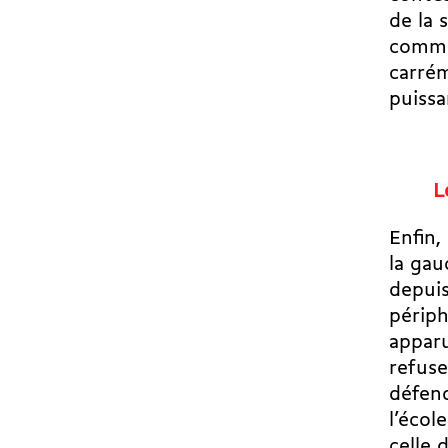
de la 
comme 
carrém
puissa
L
Enfin,
la gau
depuis
périph
apparu
refuse
défen
l’écol
celle 