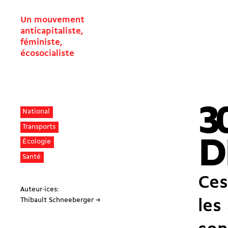
Un mouvement
anticapitaliste,
féministe,
écosocialiste
3
National
Transports
D
Écologie
Santé
Ces
Auteur·ices:
Thibault Schneeberger →
les