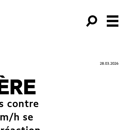
28.03.2026
ÈRE
s contre
 km/h se