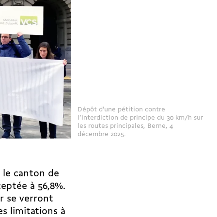
Dépôt d’une pétition contre
l’interdiction de principe du 30 km/h sur
les routes principales, Berne, 4
décembre 2025.
 le canton de
ceptée à 56,8%.
ur se verront
s limitations à