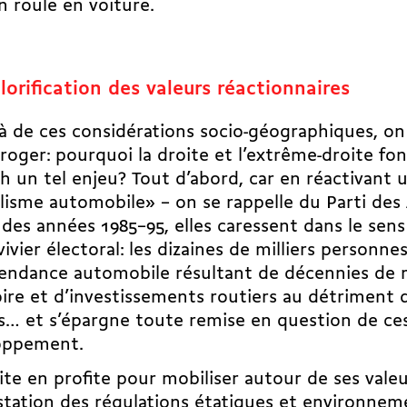
n roule en voiture.
lorification des valeurs réactionnaires
à de ces considérations socio-­géographiques, o
rroger: pourquoi la droite et l’extrême-droite fon
 un tel enjeu? Tout d’abord, car en réactivant 
isme automobile» – on se rappelle du Parti des
 des années 1985–95, elles caressent dans le sens
vivier électoral: les dizaines de milliers personne
pendance automobile résultant de décennies de 
oire et d’investissements routiers au détriment 
s… et s’épargne toute remise en question de ce
oppement.
ite en profite pour mobiliser autour de ses valeu
tation des régulations étatiques et environnem