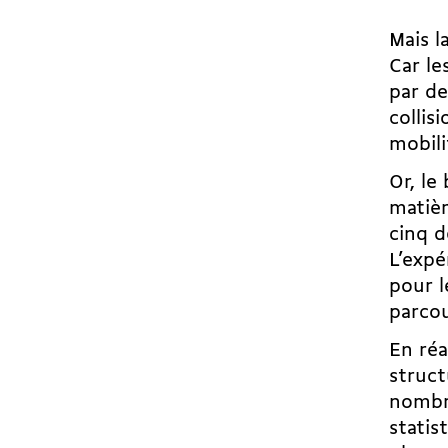
Mais l
Car le
par de
collis
mobili
Or, le
matièr
cinq d
L’exp
pour l
parcou
En réa
struct
nombre
statis