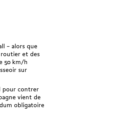
ll – alors que
 routier et des
 le 50 km/h
sseoir sur
l pour contrer
pagne vient de
ndum obligatoire