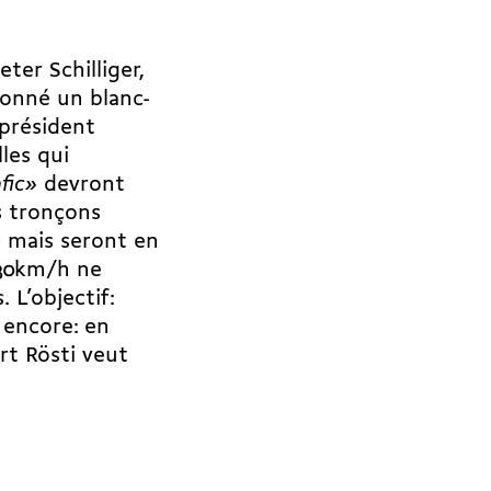
ter Schilliger,
donné un blanc-
président
lles qui
fic»
devront
s tronçons
– mais seront en
 30km/h ne
 L’objectif:
 encore: en
rt Rösti veut