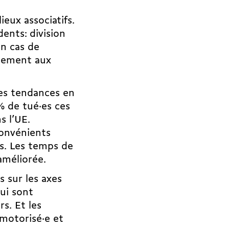
eux associatifs.
dents: division
en cas de
agement aux
les tendances en
% de tué·es ces
s l’UE.
onvénients
ts. Les temps de
 améliorée.
s sur les axes
qui sont
s. Et les
 motorisé·e et