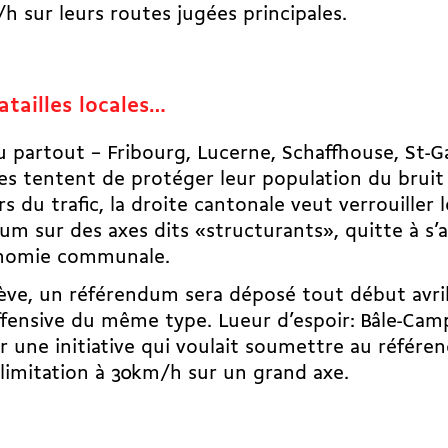
h sur leurs routes jugées principales.
atailles locales…
 partout – Fribourg, Lucerne, Schaffhouse, St-Ga
lles tentent de protéger leur population du bruit
s du trafic, la droite cantonale veut verrouiller
m sur des axes dits «structurants», quitte à s’a
onomie communale.
ève, un
référendum
sera déposé tout début avri
fensive du même type. Lueur d’espoir: Bâle-­Cam
r une initiative qui voulait soumettre au référe
limitation à 30km/h sur un grand axe.