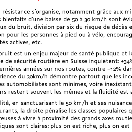
a résistance s’organise, notamment grâce aux mili
s bienfaits d’une baisse de 50 à 30 km/h sont évi
ux du bruit, division par six du risque de décès 
ion pour les personnes à pied ou à vélo, encour
tés actives, etc.
 bruit est un enjeu majeur de santé publique et 
e de sécurité routière en Suisse inquiètent:
+34
ernières années
sur nos routes, contre −12% dan
érience du 30km/h démontre partout que les inc
es automobilistes sont minimes, voire inexistan
rs restent souvent les mêmes et la fluidité est
lité, en sanctuarisant le 50 km/h et ses nuisance
urants, la droite pénalise les classes populaires 
uses à vivre à proximité des grands axes routier
tiques sont claires: plus on est riche, plus on est