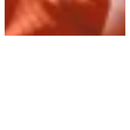
France
CONSTRUIRE UN FRONT
ANTIFASCISTE LE PLUS
LARGE POSSIBLE
Les 27 et 28 juin derniers, le NPA–l’Anticapitaliste
a tenu une conférence nationale pour décider de