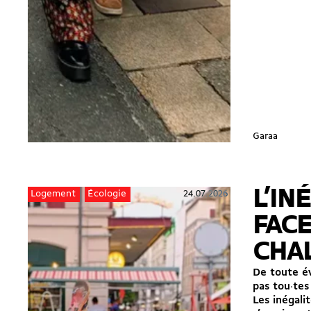
Garaa
L’IN
24.07.2026
Logement
Écologie
FACE
CHA
De toute é
pas tou·tes 
Les inégalit