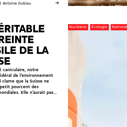
→
t
Antoine Dubiau
ÉRITABLE
Nucléaire
Écologie
Nationa
REINTE
ILE DE LA
SE
é caniculaire, notre
fédéral de l’environnement
i clame que la Suisse ne
petit pourcent des
ndiales. Elle n’aurait pas...