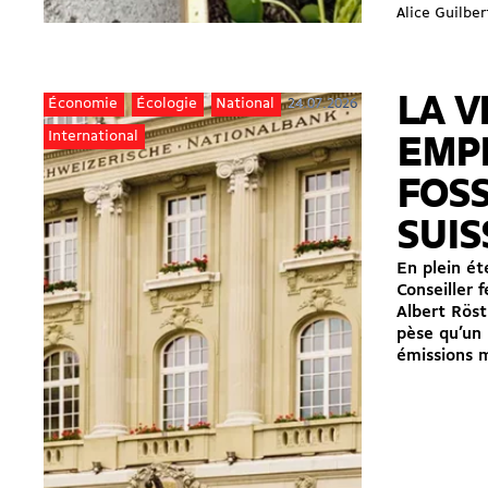
Alice Guilber
LA V
24.07.2026
Économie
Écologie
National
International
EMP
FOSS
SUIS
En plein ét
Conseiller 
Albert Röst
pèse qu’un 
émissions mo