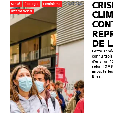
CRIS
24.07.2026
Santé
Écologie
Féminisme
International
CLI
CON
REP
DE L
Cette année
connu trois
d’environ 1
selon l’OMS
impacté les
Elles...