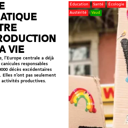
E
Éducation
Santé
Écologie
Austérité
Vaud
MATIQUE
TRE
RODUCTION
A VIE
, l’Europe centrale a déjà
 canicules responsables
0000 décès excédentaires
. Elles n’ont pas seulement
 activités productives.