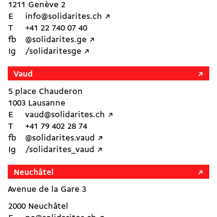
1211 Genève 2
E
info@solidarites.ch ↗︎
T
+41 22 740 07 40
fb
@solidarites.ge ↗︎
Ig
/solidaritesge ↗︎
Vaud
5 place Chauderon
1003 Lausanne
E
vaud@solidarites.ch ↗︎
T
+41 79 402 28 74
fb
@solidarites.vaud ↗︎
Ig
/solidarites_vaud ↗︎
Neuchâtel
Avenue de la Gare 3
2000 Neuchâtel