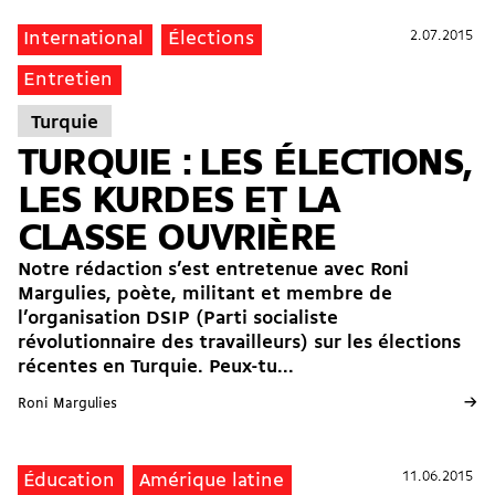
2.07.2015
2.07.2015
International
Élections
Entretien
Turquie
TURQUIE : LES ÉLECTIONS,
LES KURDES ET LA
CLASSE OUVRIÈRE
Notre rédaction s’est entretenue avec Roni
Margulies, poète, militant et membre de
l’organisation DSIP (Parti socialiste
révolutionnaire des travailleurs) sur les élections
récentes en Turquie. Peux-tu...
→
Roni Margulies
11.06.2015
11.06.2015
Éducation
Amérique latine