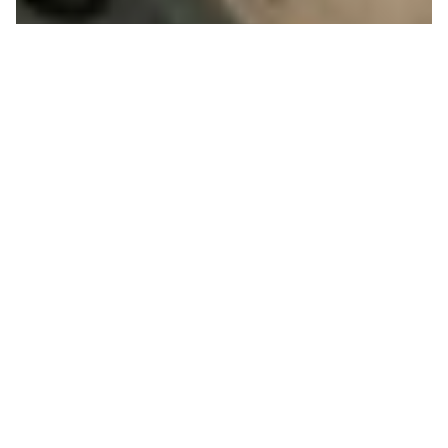
CRISE CLIMATIQUE
CONTRE REPRODUCTION
DE LA VIE
Cette année, l’Europe centrale a déjà connu trois
canicules responsables d’environ 10000 décès
excédentaires selon l’OMS. Elles n’ont pas
seulement impacté les activités productives.
Elles...
→