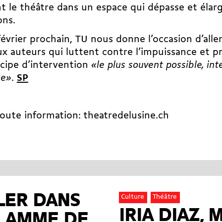
t le théâtre dans un espace qui dépasse et élarg
ons.
février prochain, TU nous donne l’occasion d’alle
x auteurs qui luttent contre l’impuissance et 
ncipe d’intervention
«le plus souvent possible, int
ce»
.
SP
toute information:
theatredelusine.ch
LER DANS
Culture
Théâtre
IRIA DIAZ,
FLAMME DE