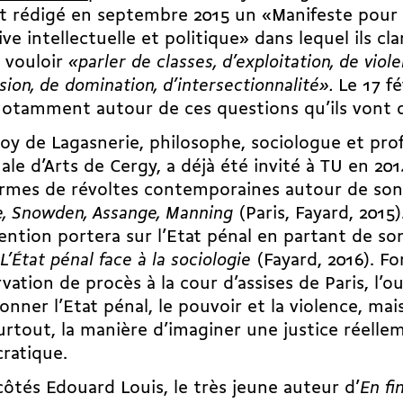
t rédigé en septembre 2015 un «Manifeste pour
ive intellectuelle et politique» dans lequel ils c
 vouloir
«parler de classes, d’exploitation, de viol
sion, de domination, d’intersectionnalité».
Le 17 fé
notamment autour de ces questions qu’ils vont d
oy de Lagasnerie, philosophe, sociologue et prof
ale d’Arts de Cergy, a déjà été invité à TU en 20
ormes de révoltes contemporaines autour de son
e, Snowden, Assange, Manning
(Paris, Fayard, 2015)
ention portera sur l’Etat pénal en partant de so
L’État pénal face à la sociologie
(Fayard, 2016). Fo
rvation de procès à la cour d’assises de Paris, l’
onner l’Etat pénal, le pouvoir et la violence, mais
urtout, la manière d’imaginer une justice réelle
ratique.
côtés Edouard Louis, le très jeune auteur d’
En fi