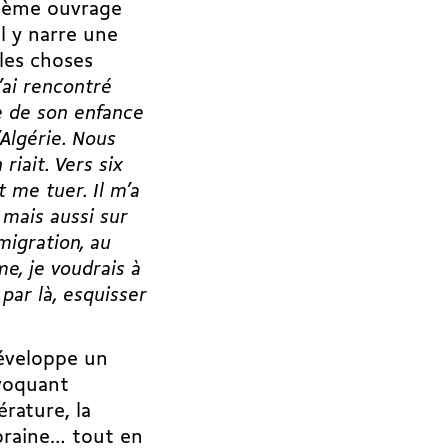
xième ouvrage
il y narre une
 les choses
’ai rencontré
re de son enfance
’Algérie. Nous
riait. Vers six
it me tuer. Il m’a
 mais aussi sur
migration, au
me, je voudrais à
par là, esquisser
développe un
nvoquant
rature, la
poraine… tout en