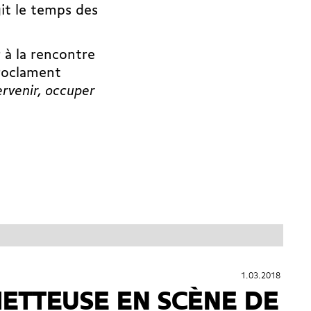
it le temps des
r à la rencontre
proclament
ervenir, occuper
1.03.2018
1.03.2018
 METTEUSE EN SCÈNE DE