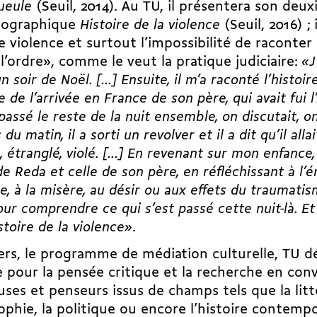
ueule
(Seuil, 2014). Au TU, il présentera son deu
iographique
Histoire de la violence
(Seuil, 2016) ; 
e violence et surtout l’impossibilité de raconter
l’ordre», comme le veut la pratique judiciaire:
«J
n soir de Noël. […] Ensuite, il m’a raconté l’histoi
e de l’arrivée en France de son père, qui avait fui l
passé le reste de la nuit ensemble, on discutait, on 
du matin, il a sorti un revolver et il a dit qu’il alla
é, étranglé, violé. […] En revenant sur mon enfance,
 de Reda et celle de son père, en réfléchissant à l’é
e, à la misère, au désir ou aux effets du traumatis
ur comprendre ce qui s’est passé cette nuit-là. Et 
stoire de la violence»
.
ers, le programme de médiation culturelle, TU 
 pour la pensée critique et la recherche en co
ses et penseurs issus de champs tels que la litté
ophie, la politique ou encore l’histoire contem