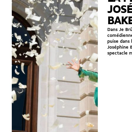
JOS
BAK
Dans Je Brû
comédienne
puise dans 
Joséphine B
spectacle m