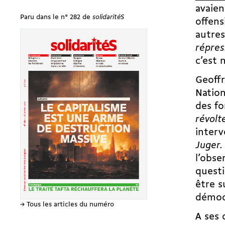
avaien
Paru dans le n° 282 de
solidaritéS
offens
autres
répres
c’est 
Geoffr
Nation
des f
révolt
interv
Juger. 
l’obse
questi
être s
démoc
→ Tous les articles du numéro
A ses 