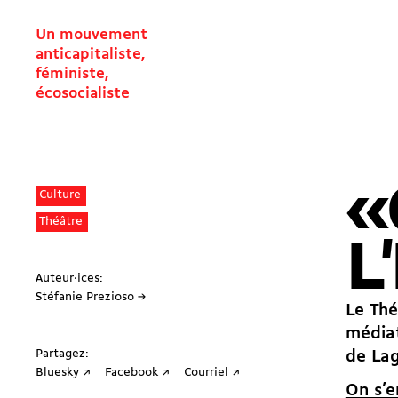
Un mouvement
anticapitaliste,
féministe,
écosocialiste
«
Culture
Théâtre
L
Auteur·ices:
Stéfanie Prezioso →
Le Thé
médiat
Partagez:
de Lag
Bluesky ↗
Facebook ↗
Courriel ↗
On s’e