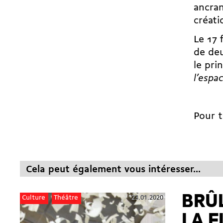
ancran
créati
Le 17 
de deu
le pri
l’espa
Pour 
Cela peut également vous intéresser...
BRÛ
23.01.2020
Culture
Théâtre
LA 