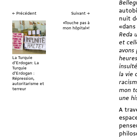
Belleg
autob
← Précédent
Suivant →
nuit d
«Touche pas à
«dans 
mon hôpital»!
Reda u
et cell
avons 
heures 
La Turquie
d'Erdogan: La
insult
Turquie
d'Erdogan :
la vie
Répression,
racism
autoritarisme et
terreur
mon to
une hi
A trav
espace
penseu
philos