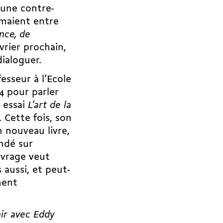
 une contre-
lamaient entre
ence, de
vrier prochain,
ialoguer.
esseur à l’Ecole
14 pour parler
 essai
L’art de la
. Cette fois, son
n nouveau livre,
ndé sur
ouvrage veut
 aussi, et peut-
ment
nir avec Eddy