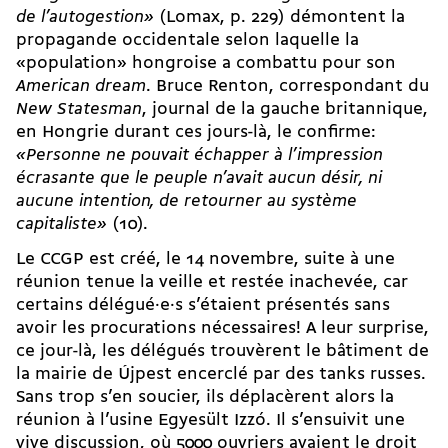
de l’autogestion»
(Lomax, p. 229) démontent la
propagande occidentale selon laquelle la
«population» hongroise a combattu pour son
American dream
. Bruce Renton, correspondant du
New Statesman
, journal de la gauche britannique,
en Hongrie durant ces jours-là, le confirme:
«Personne ne pouvait échapper à l’impression
écrasante que le peuple n’avait aucun désir, ni
aucune intention, de retourner au système
capitaliste»
(10).
Le CCGP est créé, le 14 no­vem­bre, suite à une
réunion tenue la veille et restée inachevée, car
certains délégué·e·s s’étaient présentés sans
avoir les procurations nécessaires! A leur surprise,
ce jour-là, les délégués trouvèrent le bâtiment de
la mairie de Újpest encerclé par des tanks russes.
Sans trop s’en soucier, ils déplacèrent alors la
réunion à l’usine Egyesült Izzó. Il s’ensuivit une
vive discussion, où 5000 ouvriers avaient le droit