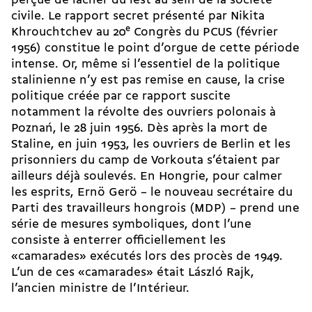
perçue de lâcher du lest au sein de la société
civile. Le rapport secret présenté par Nikita
Khrouchtchev au 20
e
Congrès du PCUS (février
1956) constitue le point d’orgue de cette période
intense. Or, même si l’essentiel de la politique
stalinienne n’y est pas remise en cause, la crise
politique créée par ce rapport suscite
notamment la révolte des ouvriers polonais à
Poznań, le 28 juin 1956. Dès après la mort de
Staline, en juin 1953, les ouvriers de Berlin et les
prisonniers du camp de Vorkouta s’étaient par
ailleurs déjà soulevés. En Hongrie, pour calmer
les esprits, Ernö Gerö – le nouveau secrétaire du
Parti des travailleurs hongrois (MDP) – prend une
série de mesures symboliques, dont l’une
consiste à enterrer officiellement les
«camarades» exécutés lors des procès de 1949.
L’un de ces «camarades» était László Rajk,
l’ancien ministre de l’Intérieur.