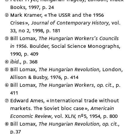
Books, 1997, p. 24
Mark Kramer, « The USSR and the 1956
Crises »,
Journal of Contemporary History
, vol.
33, no 2, 1998, p. 181
Bill Lomax,
The Hungarian Workers’s Councils
in 1956
. Boulder, Social Science Monographs,
1990, p. 409
ibid
., p. 368
Bill Lomax,
The Hungarian Revolution
, London,
Allison & Busby, 1976, p. 414
Bill Lomax,
The Hungarian Workers
,
op. cit
., p.
411
Edward Ames, « International trade without
markets. The Soviet bloc case »,
Americain
Economic Review
, vol. XLIV, nº 5, 1954, p. 800
Bill Lomax,
The Hungarian Revolution
,
op. cit.
,
p. 37