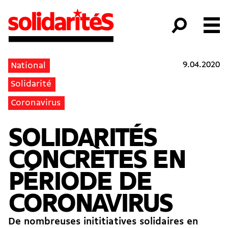
9.04.2020
National
Solidarité
Coronavirus
SOLIDARITÉS
CONCRÈTES EN
PÉRIODE DE
CORONAVIRUS
De nombreuses inititiatives solidaires en