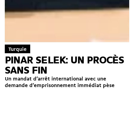
Turquie
PINAR SELEK: UN PROCÈS
SANS FIN
Un mandat d’arrêt international avec une
demande d’emprisonnement immédiat pèse
depuis janvier 2023 sur Pinar Selek, sociologue et
écrivaine franco-turque, militante féministe,
antimilitariste et écologiste....
→
Marianne Ebel
18.01.2024
International
Solidarité