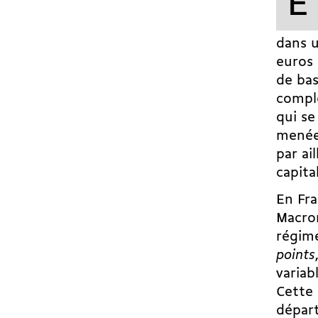
E
dans 
euros 
de bas
complé
qui se
menée
par ai
capita
En Fra
Macron
régime
points
variab
Cette 
départ