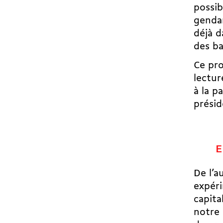
possib
gendar
déjà d
des b
Ce pro
lectur
à la p
présid
E
De l’a
expéri
capita
notre 