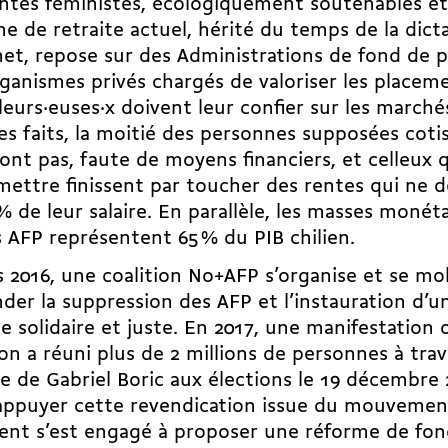
ntes féministes, écologiquement soutenables et 
e de retraite actuel, hérité du temps de la dict
et, repose sur des Administrations de fond de p
ganismes privés chargés de valoriser les placem
lleurs·euses·x doivent leur confier sur les marchés
es faits, la moitié des personnes supposées cotis
font pas, faute de moyens financiers, et celleux 
mettre finissent par toucher des rentes qui ne 
 % de leur salaire. En parallèle, les masses moné
s AFP représentent 65 % du PIB chilien.
 2016, une coalition No+AFP s’organise et se mob
er la suppression des AFP et l’instauration d’
te solidaire et juste. En 2017, une manifestation 
ion a réuni plus de 2 millions de personnes à trav
re de Gabriel Boric aux élections le 19 décembre 
appuyer cette revendication issue du mouvement
ent s’est engagé à proposer une réforme de fo