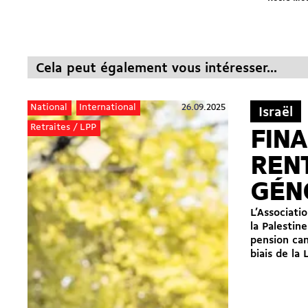
Cela peut également vous intéresser...
26.09.2025
National
International
Israël
Retraites / LPP
FIN
REN
GÉN
L’Associati
la Palestine
pension can
biais de la 