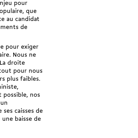
enjeu pour
opulaire, que
ace au candidat
gements de
re pour exiger
aire. Nous ne
La droite
 tout pour nous
s plus faibles.
iniste,
 possible, nos
 un
e ses caisses de
 une baisse de