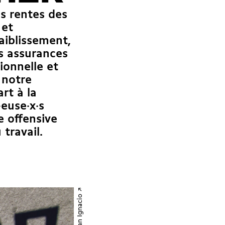
es rentes des
 et
faiblissement,
es assurances
ionnelle et
 notre
rt à la
·euse·x·s
e offensive
 travail.
Esteban Ignacio ↗