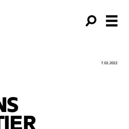
7.02.2022
NS
IER