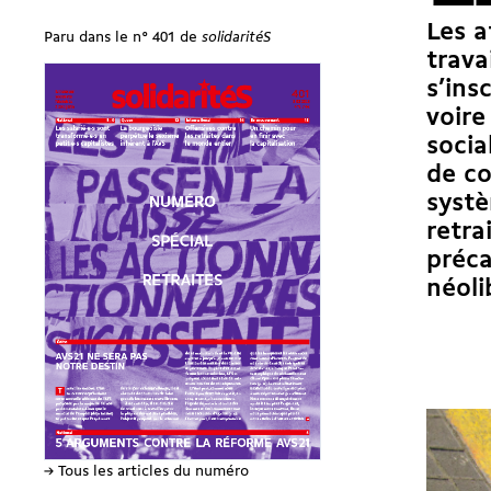
Les a
Paru dans le n° 401 de
solidaritéS
trava
s’ins
voire
socia
de co
systè
retra
préca
néoli
→ Tous les articles du numéro