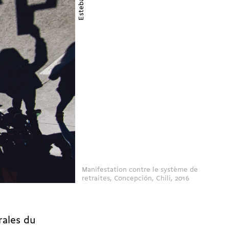
Manifestation contre le système de
retraites, Concepción, Chili, 2016
rales du