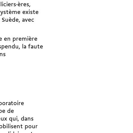
iciers·ères,
système existe
a Suède, avec
le en première
spendu, la faute
ns
aboratoire
pe de
eux qui, dans
obilisent pour