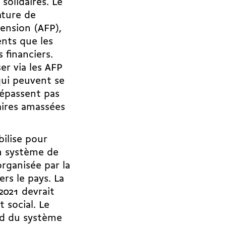
solidaires. Le
ature de
ension (AFP),
ents que les
 financiers.
er via les AFP
qui peuvent se
dépassent pas
taires amassées
ilise pour
un système de
organisée par la
ers le pays. La
2021 devrait
 social. Le
nd du système