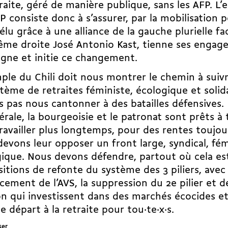
raite, géré de manière publique, sans les AFP. L’
 consiste donc à s’assurer, par la mobilisation p
 élu grâce à une alliance de la gauche plurielle f
ême droite José Antonio Kast, tienne ses enga
gne et initie ce changement.
ple du Chili doit nous montrer le chemin à suiv
tème de retraites féministe, écologique et solid
 pas nous cantonner à des batailles défensives. 
érale, la bourgeoisie et le patronat sont prêts à
travailler plus longtemps, pour des rentes toujour
evons leur opposer un front large, syndical, fém
ique. Nous devons défendre, partout où cela est
itions de refonte du système des 3 piliers, avec
cement de l’AVS, la suppression du 2e pilier et d
n qui investissent dans des marchés écocides et
de départ à la retraite pour tou·te·x·s.
ser