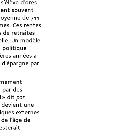
 s’élève d’ores
ivent souvent
moyenne de 711
mes. Ces rentes
 de retraites
elle. Un modèle
a politique
ères années a
e d’épargne par
ernement
é par des
l » dit
par
s devient une
iques externes.
 de l’âge de
esterait