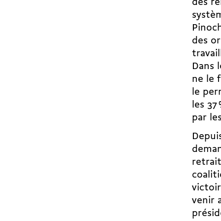
des re
systèm
Pinoch
des or
travai
Dans l
ne le 
le per
les 37
par le
Depuis
demand
retrai
coalit
victoi
venir 
présid