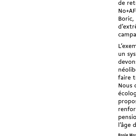
de ret
No+AFP
Boric,
d’extr
campa
L’exem
un sys
devons
néolib
faire 
Nous d
écolog
propos
renfor
pensio
l’âge 
Rosie Mo