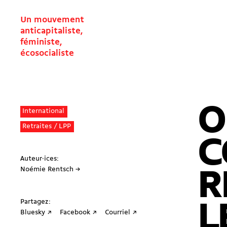
Un mouvement
anticapitaliste,
féministe,
écosocialiste
O
International
Retraites / LPP
C
Auteur·ices:
Noémie Rentsch →
R
Partagez:
L
Bluesky ↗
Facebook ↗
Courriel ↗