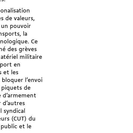
onalisation
s de valeurs,
t un pouvoir
sports, la
hnologique. Ce
ené des grèves
tériel militaire
sport en
s et les
 bloquer l’envoi
s piquets de
ue d’armement
r d’autres
 syndical
leurs (CUT) du
public et le