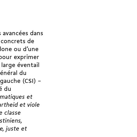
s avancées dans
 concrets de
elone ou d’une
s pour exprimer
large éventail
général du
e gauche (CSI) –
é du
omatiques et
rtheid et viole
e classe
stiniens,
, juste et