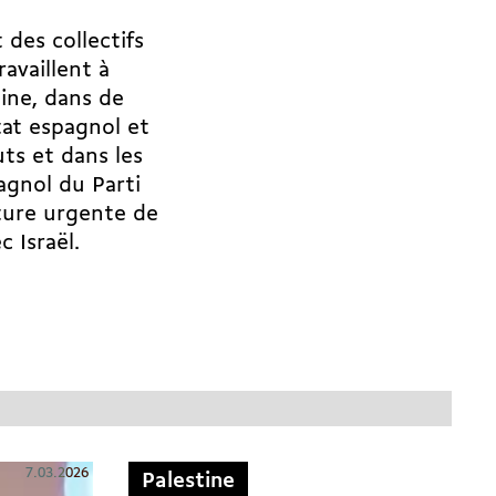
 des collectifs
availlent à
tine, dans de
tat espagnol et
uts et dans les
agnol du Parti
pture urgente de
 Israël.
7.03.2026
Palestine