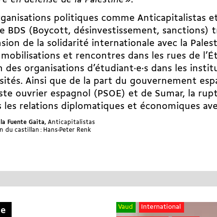
ire en défense de la Palestine »
.
ganisations politiques comme Anticapitalistas et
BDS (Boycott, désinvestissement, sanctions) tr
nsion de la solidarité internationale avec la Pales
 mobilisations et rencontres dans les rues de l’É
n des organisations d’étudiant·e·s dans les instit
sités. Ainsi que de la part du gouvernement esp
iste ouvrier espagnol (PSOE) et de Sumar, la ru
 les relations diplomatiques et économiques avec
 la Fuente Gaita
, Anticapitalistas
n du castillan : Hans-Peter Renk
Vaud
International
ne