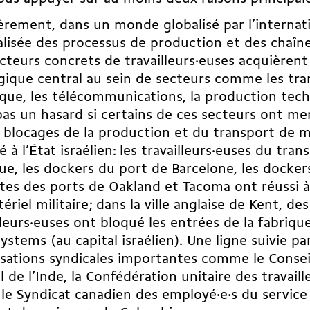
rement, dans un monde globalisé par l’internati
lisée des processus de production et des chaîne
cteurs concrets de travailleurs·euses acquièren
gique central au sein de secteurs comme les tran
ique, les télécommunications, la production tec
pas un hasard si certains de ces secteurs ont m
 blocages de la production et du transport de ma
é à l’État israélien: les travailleurs·euses du tran
ue, les
dockers du port de Barcelone
, les docker
stes des ports de Oakland et Tacoma ont réussi à
ériel militaire ; dans la ville anglaise de Kent, de
lleurs·euses ont bloqué les entrées de la fabriq
Systems
(au capital israélien). Une ligne suivie pa
sations syndicales importantes comme le Conseil
l de l’Inde, la Confédération unitaire des travail
, le Syndicat canadien des employé·e·s du service 