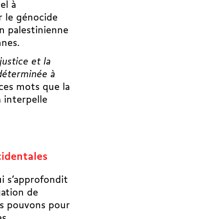
el à
er le génocide
on palestinienne
nnes.
justice et la
 déterminée à
 ces mots que la
 interpelle
cidentales
ui s’approfondit
gation de
us pouvons pour
s.