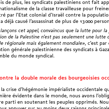
is de plus, les syndicats palestiniens ont fait app
rnationalisme de la classe travailleuse pour frein
ré par l’État colonial d’Israël contre la populati
 a déjà causé l’assassinat de plus de 13 000 perso
lançons cet appel, con­vaincus que la lutte pour la 
tion de la Palestine n’est pas seulement une lutte
lle régionale mais également mondiale»
, c’est par
tion générale palestinienne des syndicats
à Gaza
emble du monde syndical.
ontre la double morale des bourgeoisies oc
 la crise d’hégémonie impérialiste occidentale q
ière évidente dans le monde, nous avons l’obli
e parti en soutenant les peuples opprimés. No
ous appuyer sur au moins deux raisons principale