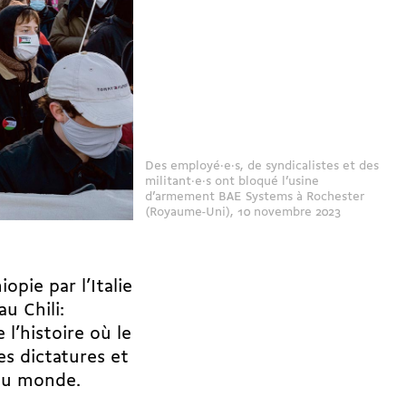
Des employé·e·s, de syndicalistes et des
militant·e·s ont bloqué l’usine
d’armement BAE Systems à Rochester
(Royaume-Uni), 10 novembre 2023
opie par l’Italie
u Chili:
l’histoire où le
es dictatures et
 du monde.