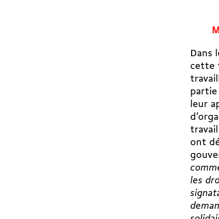
M
Dans l
cette 
travai
partie
leur a
d’orga
travai
ont dé
gouve
commer
les dr
signat
demand