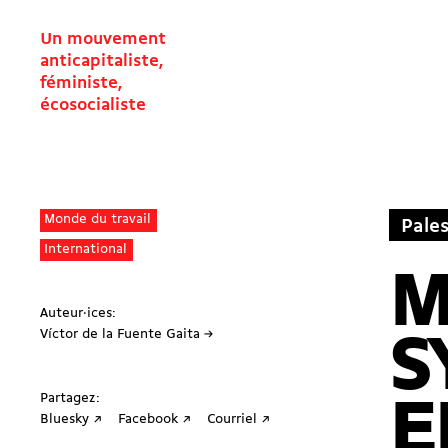
Un mouvement
anticapitaliste,
féministe,
écosocialiste
Monde du travail
Pales
International
M
Auteur·ices:
Víctor de la Fuente Gaita →
S
Partagez:
E
Bluesky ↗
Facebook ↗
Courriel ↗