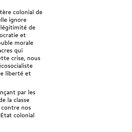
tère colonial de
elle ignore
légitimité de
ocratie et
double morale
acres
qui
ette crise, nous
écosocialiste
 liberté et
nçant par les
de la classe
f contre nos
État colonial