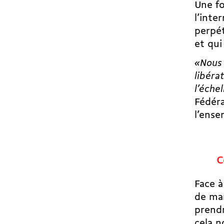
Une fo
l’inte
perpét
et qui
«Nous 
libéra
l’éche
Fédéra
l’ens
C
Face à
de man
prendr
cela n