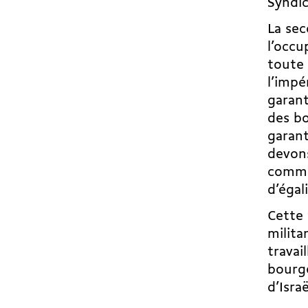
Syndic
La sec
l’occu
toute 
l’impé
garant
des bo
garant
devons
comme 
d’égal
Cette 
milita
travai
bourge
d’Israë