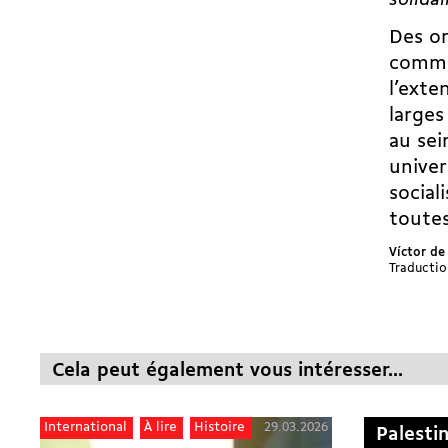
solida
Des or
comme 
l’exte
larges
au sei
univer
social
toutes
Víctor de
Traductio
Cela peut également vous intéresser...
29.03.2026
International
À lire
Histoire
Palesti