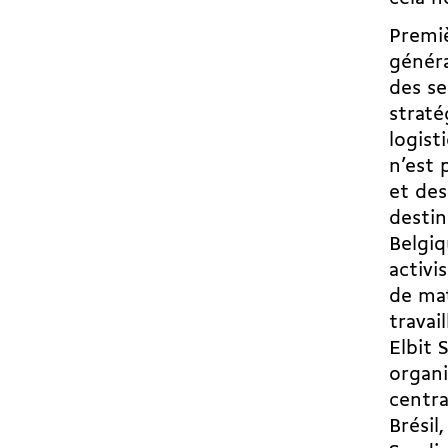
Premiè
généra
des se
straté
logist
n’est 
et des
destin
Belgiq
activi
de mat
travai
Elbit 
organi
centra
Brésil