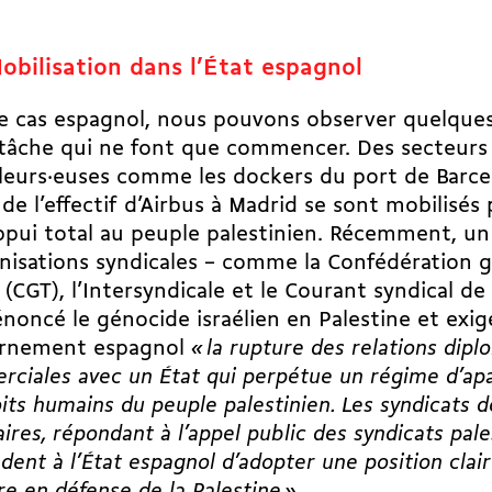
obilisation dans l’État espagnol
e cas espagnol, nous pouvons observer quelque
tâche qui ne font que commencer. Des secteurs
lleurs·euses comme les dockers du port de Barc
 de l’effectif d’Airbus à Madrid se sont mobilisé
ppui total au peuple palestinien. Récemment, un 
nisations syndicales – comme la Confédération 
l (CGT), l’Intersyndicale et le Courant syndical d
noncé le génocide israélien en Palestine et exig
rnement espagnol
« la rupture des relations dipl
ciales avec un État qui perpétue un régime d’apa
oits humains du peuple palestinien. Les syndicats d
aires, répondant à l’appel public des syndicats pale
ent à l’État espagnol d’adopter une position claire