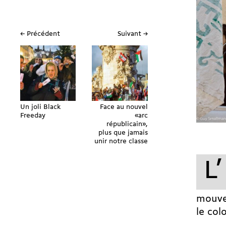
← Précédent
Suivant →
Un joli Black
Face au nouvel
Freeday
«arc
républicain»,
plus que jamais
unir notre classe
L’
mouvem
le col