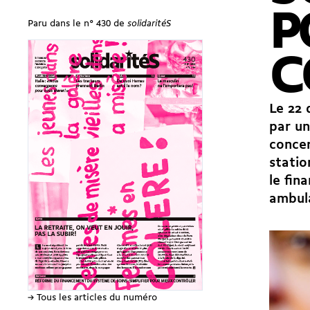
P
Paru dans le n° 430 de
solidaritéS
C
Le 22 
par un
concer
statio
le fin
ambula
→ Tous les articles du numéro