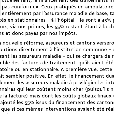
ctuellement, le financement des traitements m
pas «uniforme». Ceux pratiqués en ambulatoire
entièrement par l’assurance maladie de base, t
és en stationnaires – à l’hôpital – le sont à 45% 
urs, via nos primes, les 55% restant étant à la c
ns et donc payés par nos impôts.
a nouvelle réforme, assureurs et cantons versero
butions directement à l’institution commune – 
sant les assureurs maladie – qui se chargera de r
mble des factures de traitement, qu’ils aient été
toire ou en stationnaire. À première vue, cette
it sembler positive. En effet, le financement dua
lement les assureurs maladie à privilégier les in
nnaires qui leur coûtent moins cher (puisqu’ils 
 la facture) mais dont les coûts globaux finaux 
ajouté les 55% issus du financement des canton
 que si ces mêmes interventions avaient été réa