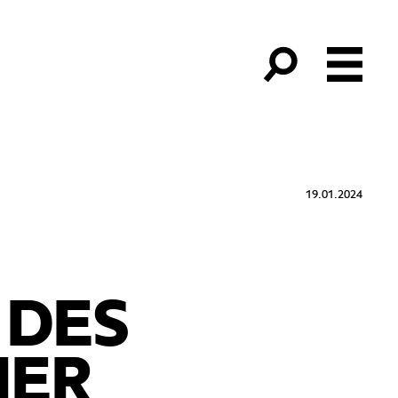
19.01.2024
 DES
IER