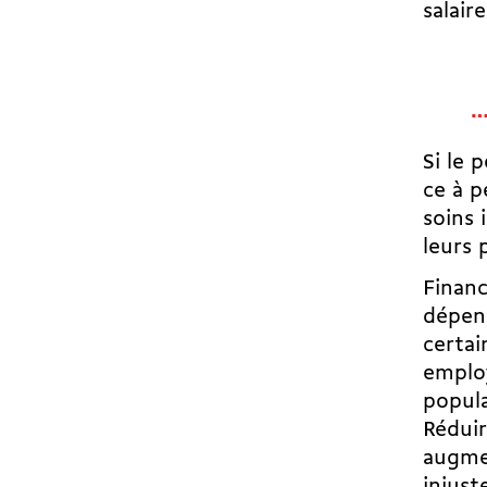
salair
…
Si le 
ce à p
soins 
leurs
Financ
dépens
certai
employ
popula
Réduir
augmen
injust