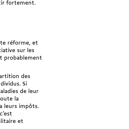
âtir fortement.
tte réforme, et
iative sur les
ront probablement
artition des
ividus. Si
aladies de leur
toute la
a leurs impôts.
c’est
itaire et