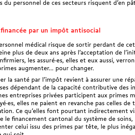
es du personnel de ces secteurs risquent d’en p
financée par un impôt antisocial
personnel médical risque de sortir perdant de ce
eine plus de deux ans après l’acceptation de l’init
infirmiers, les assuré·es, elles et eux aussi, ver
 primes augmenter… pour changer.
er la santé par l’impôt revient à assurer une rép
es dépendant de la capacité contributive des ind
nes entreprises privées participent aux primes m
é·es, elles ne paient en revanche pas celles de 
tion. Ce qu’elles font pourtant indirectement vi
e le financement cantonal du système de soins, 
ter celui issu des primes par tête, le plus inégal
e qui soit.