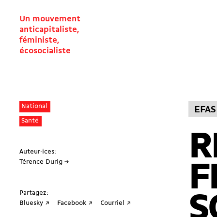
Un mouvement
anticapitaliste,
féministe,
écosocialiste
National
EFAS
Santé
R
Auteur·ices:
Térence Durig →
F
Partagez:
S
Bluesky ↗
Facebook ↗
Courriel ↗