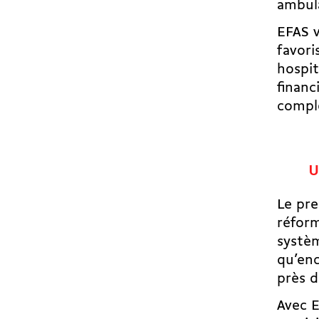
ambul
EFAS v
favori
hospit
financ
compl
U
Le pre
réform
systèm
qu’enc
près d
Avec E