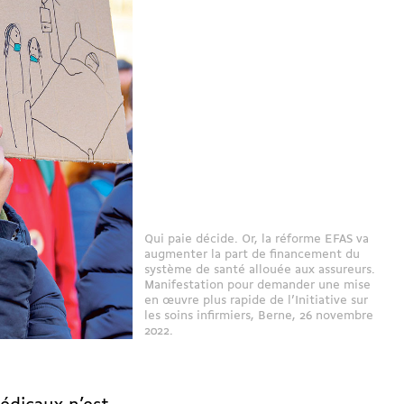
Qui paie décide. Or, la réforme EFAS va
augmenter la part de financement du
système de santé allouée aux assureurs.
Manifestation pour demander une mise
en œuvre plus rapide de l’Initiative sur
les soins infirmiers, Berne, 26 novembre
2022.