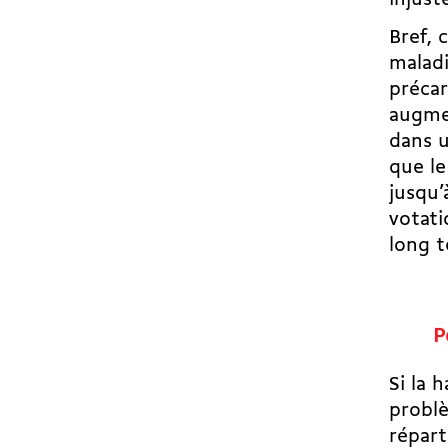
Bref, 
maladi
précar
augmen
dans u
que
l
jusqu’
votati
long 
P
Si la 
problè
répart