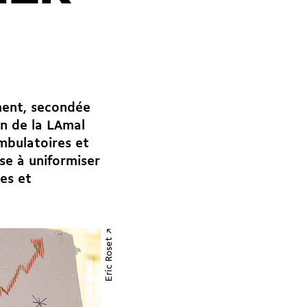
ment, secondée
on de la LAmal
mbulatoires et
se à uniformiser
es et
Eric Roset ↗