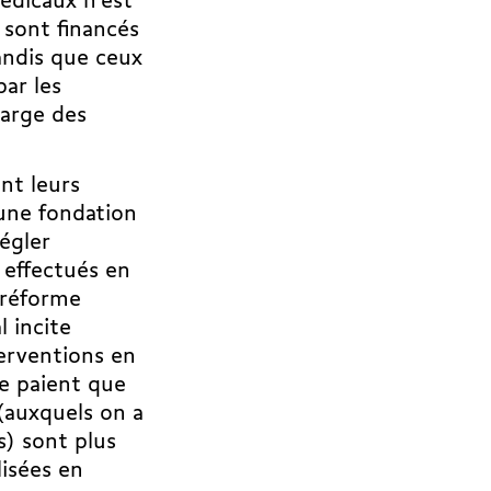
édicaux n’est
 sont financés
andis que ceux
par les
harge des
nt leurs
une fondation
égler
 effectués en
 réforme
l incite
terventions en
ne paient que
(auxquels on a
s) sont plus
lisées en