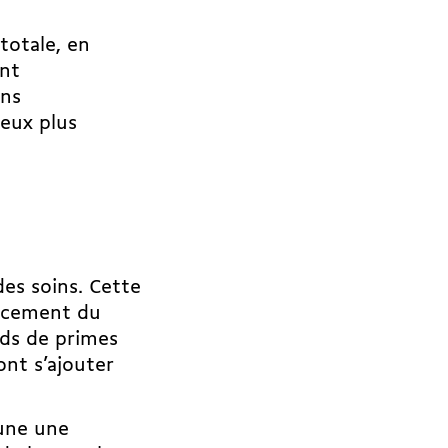
totale, en
ant
ons
jeux plus
des soins. Cette
ancement du
rds de primes
ont s’ajouter
mune une