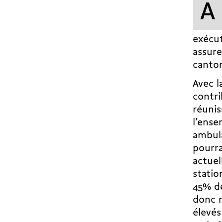
A
exécut
assure
canto
Avec l
contri
réunis
l’ense
ambula
pourra
actuel
statio
45% de
donc r
élevés