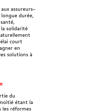
aux assureurs-­
 longue durée,
 santé,
la solidarité
naturellement
élai court
gagner en
les solutions à
re
rtie du
moitié étant la
s les réformes