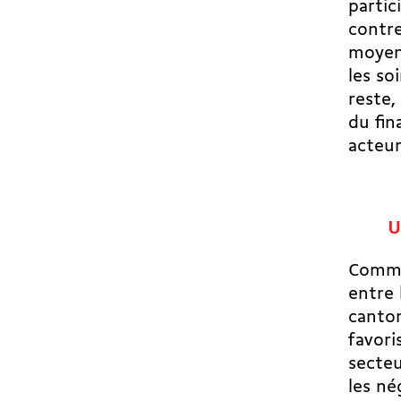
partic
contre
moyenn
les so
reste,
du fin
acteur
U
Comme
entre 
canto
favori
secteu
les né