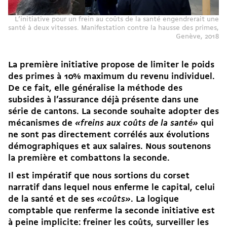
L’initiative pour un frein au coûts de la santé engendrerait une
santé à deux vitesses. Manifestation contre la hausse des primes,
Genève, 2018
La première initiative propose de limiter le poids
des primes à 10% maximum du revenu individuel.
De ce fait, elle généralise la méthode des
subsides à l’assurance déjà présente dans une
série de cantons. La seconde souhaite adopter des
mécanismes de
«freins aux coûts de la santé»
qui
ne sont pas directement corrélés aux évolutions
démographiques et aux salaires. Nous soutenons
la première et combattons la seconde.
Il est impératif que nous sortions du corset
narratif dans lequel nous enferme le capital, celui
de la santé et de ses
«coûts»
. La logique
comptable que renferme la seconde initiative est
à peine implicite: freiner les coûts, surveiller les