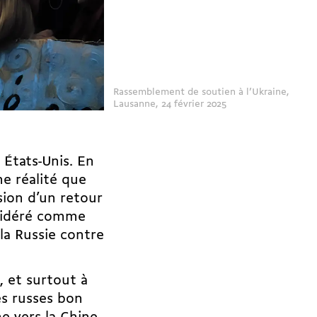
Rassemblement de soutien à l’Ukraine,
Lausanne, 24 février 2025
x États-Unis. En
e réalité que
usion d’un retour
nsidéré comme
la Russie contre
 et surtout à
es russes bon