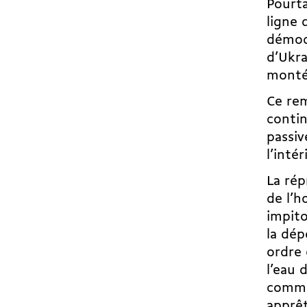
Pourta
ligne 
démocr
d’Ukra
monté
Ce rem
contin
passiv
l’intér
La
rép
de l’
impito
la dép
ordre 
l’eau 
comme 
apprêt