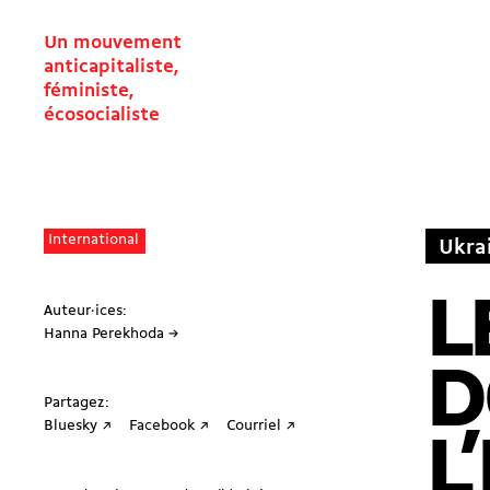
Un mouvement
anticapitaliste,
féministe,
écosocialiste
International
Ukra
L
Auteur·ices:
Hanna Perekhoda →
D
Partagez:
Bluesky ↗
Facebook ↗
Courriel ↗
L