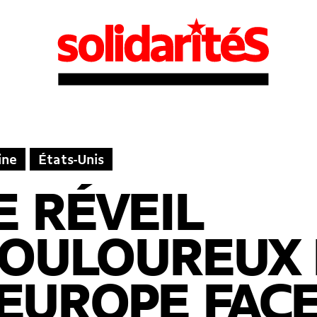
ine
États-Unis
E RÉVEIL
OULOUREUX 
’EUROPE FACE