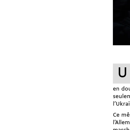
U
en dou
seulem
l’Ukra
Ce mêm
l’Alle