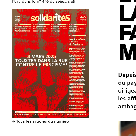
Paru dans le n° 446 de
solidaritéS
L
F
M
Depuis
du pay
dirige
les af
ambage
→ Tous les articles du numéro