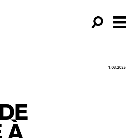
1.03.2025
DE
 À