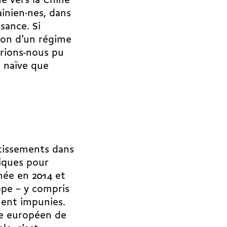
 vers la Chine
ainien·nes, dans
sance. Si
ion d’un régime
urions-nous pu
i naïve que
stissements dans
tiques pour
mée en 2014 et
ope – y compris
ment impunies.
ème européen de