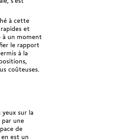
le, s’est
hé à cette
 rapides et
ine à un moment
fier le rapport
ermis à la
positions,
lus coûteuses.
 yeux sur la
s par une
space de
 en est un