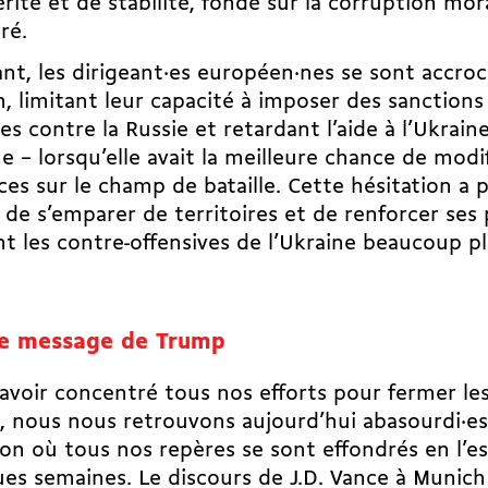
rité et de stabilité, fondé sur la corruption mora
ré.
nt, les dirigeant·es européen·nes se sont accroc
on, limitant leur capacité à imposer des sanctions
ces contre la Russie et retardant l’aide à l’Ukra
ue – lorsqu’elle avait la meilleure chance de modi
ces sur le champ de bataille. Cette hésitation a p
 de s’emparer de territoires et de renforcer ses 
t les contre-offensives de l’Ukraine beaucoup p
e message de Trump
avoir concentré tous nos efforts pour fermer les
é, nous nous retrouvons aujourd’hui abasourdi·e
ion où tous nos repères se sont effondrés en l’e
es semaines. Le discours de J.D. Vance à Munich