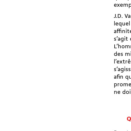
exemp
J.D. V
leque
affini
s’agit
L’hom
des mi
l’extr
s’agis
afin q
prome
ne doi
Q