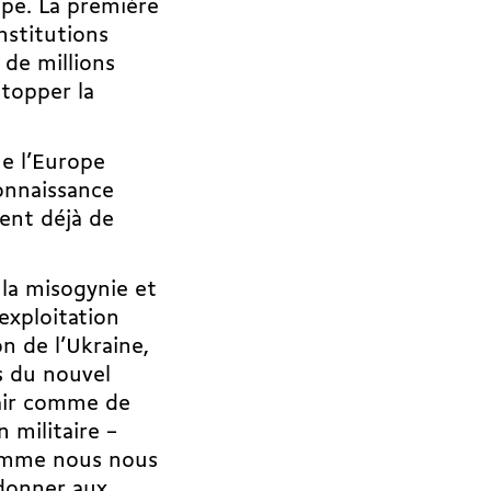
ope. La première
nstitutions
 de millions
stopper la
e l’Europe
onnaissance
rent déjà de
e la misogynie et
l’exploitation
n de l’Ukraine,
rs du nouvel
lair comme de
 militaire –
comme nous nous
 donner aux