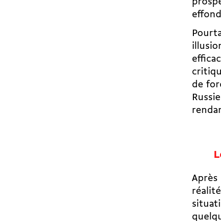
prospé
effond
Pourta
illusi
effica
critiq
de for
Russie
rendan
L
Après 
réalit
situat
quelqu