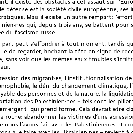
nt, il existe des obstacles à cet assaut sur l’Eur
de défense est la société civile européenne, ses i
atiques. Mais il existe un autre rempart: l’effort
inien·nes qui, depuis trois ans, se battent pour 
e du fascisme russe.
part peut s’effondrer à tout moment, tandis qu
ue de regarder, hochant la tête en signe de rec
e, sans voir que les mêmes eaux troubles s’infilt
ieur.
ression des migrant·es
, l’institutionnalisation d
homophobie, le
déni du changement climatique
, 
yable des personnes et de la nature, la liquidatio
ortation des Palestinien·nes – tels sont les pilie
émergent qui prend forme. Cela devrait être c
de roche: abandonner les victimes d’une agression
nous l’avons fait avec les Palestinien·nes et 
ons à le faire avec les Ukrainien·nes – revient à