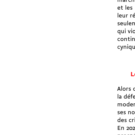
march
et les
leur r
seulem
qui vi
contin
cyniqu
L
Alors 
la déf
modern
ses no
des cr
En 202