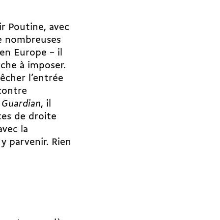
ir Poutine, avec
de nombreuses
en Europe – il
erche à imposer.
cher l’entrée
contre
 Guardian
, il
tes de droite
avec la
 y parvenir. Rien