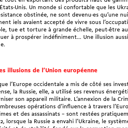
é tout en exportant des produits haut de gamme
 États-Unis. Un monde si confortable que les Ukr
ésistance obstinée, ne sont devenu·es qu’une nui
ent iels avaient accepté de vivre sous l’occupat
ole, tue et torture à grande échelle, peut-être a
uer à prospérer indéfiniment… Une illusion auss
e.
es illusions de l’Union européenne
que l’Europe occidentale a mis de côté ses inve
ense, la Russie, elle, a utilisé ses revenus énergé
iser son appareil militaire. L’annexion de la Cri
mbreuses opérations d’influence à travers l’Eur
imes et des assassinats – sont restées pratique
2, lorsque la Russie a envahi l’Ukraine, le syst