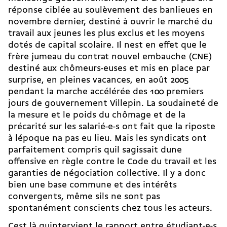
réponse ciblée au soulèvement des banlieues en
novembre dernier, destiné à ouvrir le marché du
travail aux jeunes les plus exclus et les moyens
dotés de capital scolaire. Il nest en effet que le
frère jumeau du contrat nouvel embauche (CNE)
destiné aux chômeurs-euses et mis en place par
surprise, en pleines vacances, en août 2005
pendant la marche accélérée des 100 premiers
jours de gouvernement Villepin. La soudaineté de
la mesure et le poids du chômage et de la
précarité sur les salarié-e-s ont fait que la riposte
à lépoque na pas eu lieu. Mais les syndicats ont
parfaitement compris quil sagissait dune
offensive en règle contre le Code du travail et les
garanties de négociation collective. Il y a donc
bien une base commune et des intérêts
convergents, même sils ne sont pas
spontanément conscients chez tous les acteurs.
Cest là quintervient le rapport entre étudiant-e-s