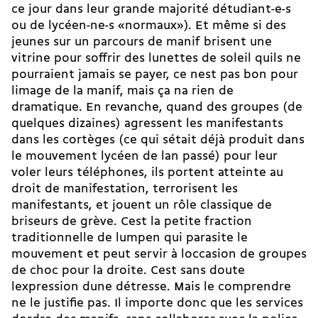
ce jour dans leur grande majorité détudiant-e-s
ou de lycéen-ne-s «normaux»). Et même si des
jeunes sur un parcours de manif brisent une
vitrine pour soffrir des lunettes de soleil quils ne
pourraient jamais se payer, ce nest pas bon pour
limage de la manif, mais ça na rien de
dramatique. En revanche, quand des groupes (de
quelques dizaines) agressent les manifestants
dans les cortèges (ce qui sétait déjà produit dans
le mouvement lycéen de lan passé) pour leur
voler leurs téléphones, ils portent atteinte au
droit de manifestation, terrorisent les
manifestants, et jouent un rôle classique de
briseurs de grève. Cest la petite fraction
traditionnelle de lumpen qui parasite le
mouvement et peut servir à loccasion de groupes
de choc pour la droite. Cest sans doute
lexpression dune détresse. Mais le comprendre
ne le justifie pas. Il importe donc que les services