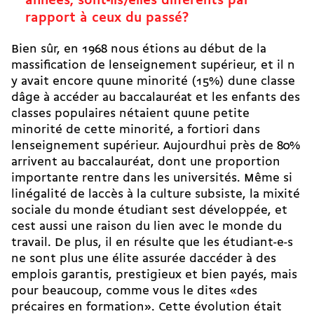
années, sont-ils/elles différents par
rapport à ceux du passé?
Bien sûr, en 1968 nous étions au début de la
massification de lenseignement supérieur, et il n
y avait encore quune minorité (15%) dune classe
dâge à accéder au baccalauréat et les enfants des
classes populaires nétaient quune petite
minorité de cette minorité, a fortiori dans
lenseignement supérieur. Aujourdhui près de 80%
arrivent au baccalauréat, dont une proportion
importante rentre dans les universités. Même si
linégalité de laccès à la culture subsiste, la mixité
sociale du monde étudiant sest développée, et
cest aussi une raison du lien avec le monde du
travail. De plus, il en résulte que les étudiant-e-s
ne sont plus une élite assurée daccéder à des
emplois garantis, prestigieux et bien payés, mais
pour beaucoup, comme vous le dites «des
précaires en formation». Cette évolution était