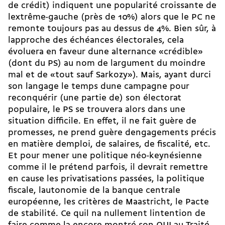
de crédit) indiquent une popularité croissante de
lextrême-gauche (près de 10%) alors que le PC ne
remonte toujours pas au dessus de 4%. Bien sûr, à
lapproche des échéances électorales, cela
évoluera en faveur dune alternance «crédible»
(dont du PS) au nom de largument du moindre
mal et de «tout sauf Sarkozy»). Mais, ayant durci
son langage le temps dune campagne pour
reconquérir (une partie de) son électorat
populaire, le PS se trouvera alors dans une
situation difficile. En effet, il ne fait guère de
promesses, ne prend guère dengagements précis
en matière demploi, de salaires, de fiscalité, etc.
Et pour mener une politique néo-keynésienne
comme il le prétend parfois, il devrait remettre
en cause les privatisations passées, la politique
fiscale, lautonomie de la banque centrale
européenne, les critères de Maastricht, le Pacte
de stabilité. Ce quil na nullement lintention de