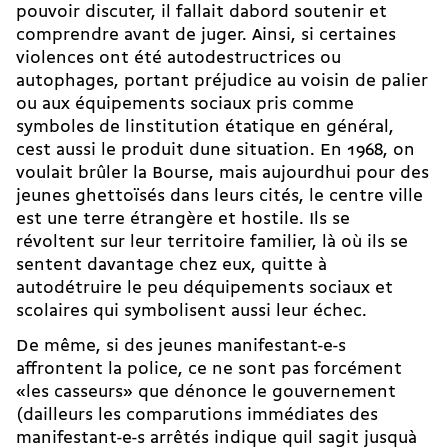
pouvoir discuter, il fallait dabord soutenir et
comprendre avant de juger. Ainsi, si certaines
violences ont été autodestructrices ou
autophages, portant préjudice au voisin de palier
ou aux équipements sociaux pris comme
symboles de linstitution étatique en général,
cest aussi le produit dune situation. En 1968, on
voulait brûler la Bourse, mais aujourdhui pour des
jeunes ghettoïsés dans leurs cités, le centre ville
est une terre étrangère et hostile. Ils se
révoltent sur leur territoire familier, là où ils se
sentent davantage chez eux, quitte à
autodétruire le peu déquipements sociaux et
scolaires qui symbolisent aussi leur échec.
De même, si des jeunes manifestant-e-s
affrontent la police, ce ne sont pas forcément
«les casseurs» que dénonce le gouvernement
(dailleurs les comparutions immédiates des
manifestant-e-s arrêtés indique quil sagit jusquà