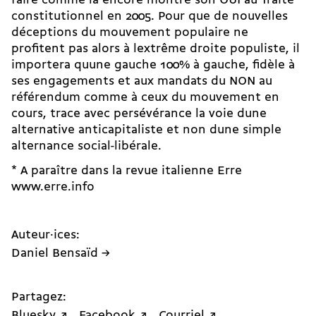
faire comme la encore montré son OUI au Traité
constitutionnel en 2005. Pour que de nouvelles
déceptions du mouvement populaire ne
profitent pas alors à lextrême droite populiste, il
importera quune gauche 100% à gauche, fidèle à
ses engagements et aux mandats du NON au
référendum comme à ceux du mouvement en
cours, trace avec persévérance la voie dune
alternative anticapitaliste et non dune simple
alternance social-libérale.
* A paraître dans la revue italienne Erre 
www.erre.info
Auteur·ices:
Daniel Bensaïd →
Partagez:
Bluesky ↗
Facebook ↗
Courriel ↗