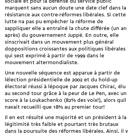
sociale et pour la défense du service public
marquent sans aucun doute une date clef dans la
résistance aux contre-réformes libérales. Si cette
lutte na pas pu empêcher la réforme de
sappliquer elle a entraîné la chute différée (un an
après) du gouvernement Juppé. En outre, elle
sinscrivait dans un mouvement plus général
doppositions croissantes aux politiques libérales
qui sest exprimé à partir de 1999 dans le
mouvement altermondialiste.
Une nouvelle séquence est apparue à partir de
lélection présidentielle de 2002 et du hold-up
électoral réussi à lépoque par Jacques Chirac, élu
au second tour grâce à la peur de Le Pen, avec un
score à la Loukachenko (82% des voix!), alors quil
navait recueilli que 18% au premier tour!
Il en est résulté une majorité et un président à la
légitimité très faible et pourtant très brutaux
dans la poursuite des réformes libérales. Ainsi, il y