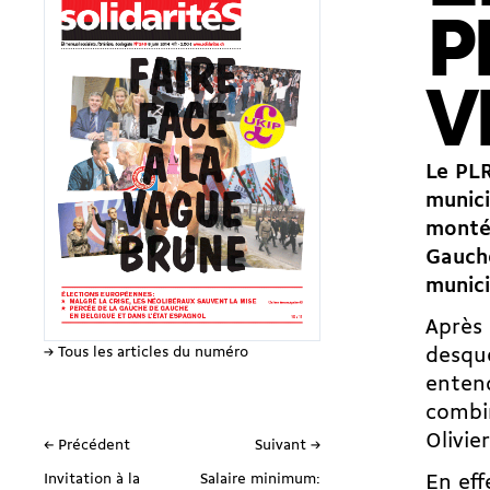
P
V
Le PLR
munici
monté 
Gauche
munici
Après 
→ Tous les articles du numéro
desque
entend
combin
Olivie
← Précédent
Suivant →
Invitation à la
Salaire minimum:
En eff