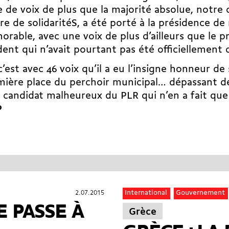
e de voix de plus que la majorité absolue, notre
 de solidaritéS, a été porté à la présidence de
orable, avec une voix de plus d’ailleurs que le p
ent qui n’avait pourtant pas été officiellement 
 c’est avec 46 voix qu’il a eu l’insigne honneur de
mière place du perchoir municipal… dépassant de
e candidat malheureux du PLR qui n’en a fait que 
P
2.07.2015
2.07.2015
International
Gouvernement
 PASSE À
Grèce