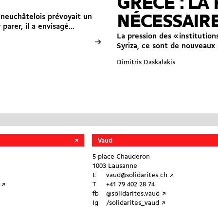
GRÈCE : LA
NÉCESSAIR
 neuchâtelois prévoyait un
parer, il a envisagé...
La pression des « institutio
→
Syriza, ce sont de nouveaux 
Dimitris Daskalakis
Vaud
5 place Chauderon
1003 Lausanne
E
vaud@solidarites.ch ↗︎
↗︎
T
+41 79 402 28 74
fb
@solidarites.vaud ↗︎
Ig
/solidarites_vaud ↗︎