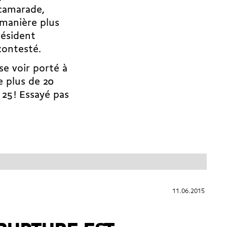
 camarade,
 manière plus
résident
contesté.
 se voir porté à
 plus de 20
25 ! Essayé pas
11.06.2015
11.06.2015