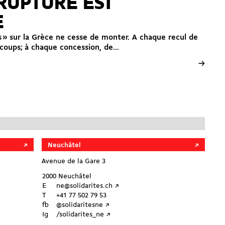
 RUPTURE EST
E
ns » sur la Grèce ne cesse de monter. A chaque recul de
coups; à chaque concession, de...
→
Neuchâtel
Avenue de la Gare 3
2000 Neuchâtel
E
ne@solidarites.ch ↗︎
T
+41 77 502 79 53
fb
@solidaritesne ↗︎
Ig
/solidarites_ne ↗︎