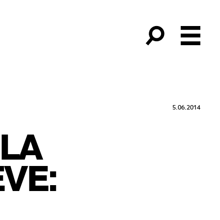
5.06.2014
 LA
VE: