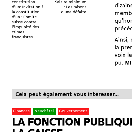
constitution
Salaire minimum
dizain
d'un: Invitation à
: Les raisons
la constitution
d'une défaite
membre
d'un : Comité
qu’hon
suisse contre
l'impunité des
précéd
crimes
franquistes
Ainsi,
la pre
voix l
pu.
M
Cela peut également vous intéresser...
Finances
Neuchâtel
Gouvernement
LA FONCTION PUBLIQUE