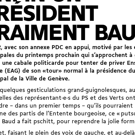
RÉSIDENT
RAIMENT BAU
, avec son annexe PDC en appui, motivé par les 
pales du printemps prochain qui s’approchent à 
une cabale politicarde pour tenter de priver E
 (EAG) de son «tour» normal à la présidence du
pal de la Ville de Genève.
quelques gesticulations grand-guignolesques, a
lles des re­pré­sentant·e·s du PS et des Verts ont
re – dans un premier temps – qu’ils pourraient
e des partis de l’Entente bourgeoise, ce « puts
r Baud a fait pschitt, pour reprendre la jolie for
et, faisant le plein des voix de gauche, et au-del