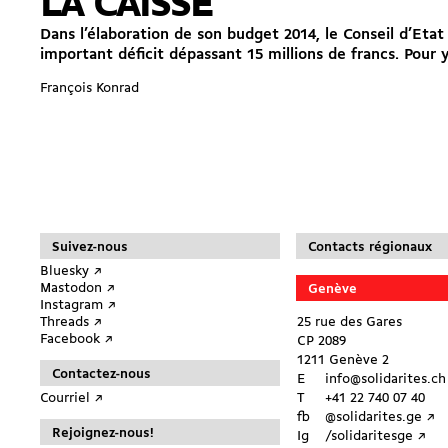
LA CAISSE
Dans l’élaboration de son budget 2014, le Conseil d’Etat
important déficit dépassant 15 millions de francs. Pour y 
François Konrad
Suivez-nous
Contacts régionaux
Bluesky ↗︎
Mastodon ↗︎
Genève
Instagram ↗︎
Threads ↗︎
25 rue des Gares
Facebook ↗︎
CP 2089
1211 Genève 2
Contactez-nous
E
info@solidarites.ch 
Courriel ↗︎
T
+41 22 740 07 40
fb
@solidarites.ge ↗︎
Rejoignez-nous!
Ig
/solidaritesge ↗︎