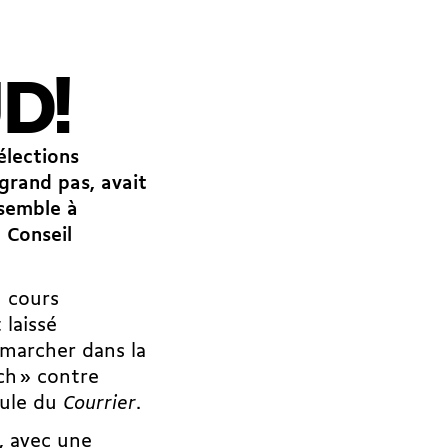
D!
élections
grand pas, avait
nsemble à
 Conseil
u cours
 laissé
 marcher dans la
ch » contre
mule du
Courrier
.
à, avec une