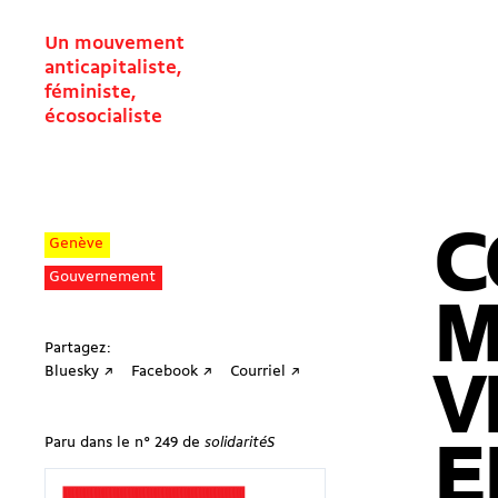
Un mouvement
anticapitaliste,
féministe,
écosocialiste
C
Genève
Gouvernement
M
Partagez:
Bluesky ↗
Facebook ↗
Courriel ↗
V
Paru dans le n° 249 de
solidaritéS
E