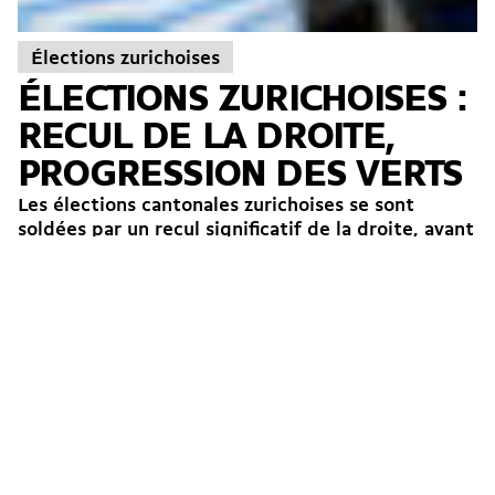
Élections zurichoises
ÉLECTIONS ZURICHOISES :
RECUL DE LA DROITE,
PROGRESSION DES VERTS
Les élections cantonales zurichoises se sont
soldées par un recul significatif de la droite, avant
tout de l’UDC. Cette dernière réunit 24,5% des
voix au...
→
Hadrien Buclin
26.11.2015
Anticapitalisme
Suisse alémanique