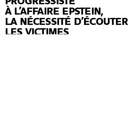
PROGRESSISTE
À L’AFFAIRE EPSTEIN,
LA NÉCESSITÉ D’ÉCOUTER
LES VICTIMES
Contraint par un vote de la chambre des
représentants en novembre 2025, le département
de la justice étasunien a finalement publié le 30
janvier dernier...
→
Garaa
23.01.2026
Queer
International