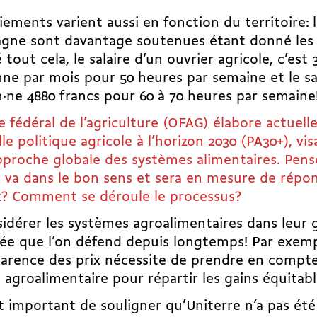
iements varient aussi en fonction du territoire: 
ne sont davantage soutenues étant donné les di
 tout cela, le salaire d’un ouvrier agricole, c’est
e par mois pour 50 heures par semaine et le sal
·ne 4880 francs pour 60 à 70 heures par semaine
ce fédéral de l’agriculture (OFAG) élabore actuell
le politique agricole à l’horizon 2030 (PA30+)
, vi
proche globale des systèmes alimentaires. Pens
 va dans le bon sens et sera en mesure de répo
x? Comment se déroule le processus?
dérer les systèmes agroalimentaires dans leur g
ée que l’on défend depuis longtemps! Par exempl
arence des prix nécessite de prendre en compte
 agroalimentaire pour répartir les gains équit
t important de souligner qu’Uniterre n’a pas été 