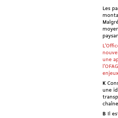
Les pa
montag
Malgré
moyenn
paysan
L’Offi
nouvel
une ap
l’OFAG
enjeu
K
Consi
une id
transp
chaîne
B
Il es