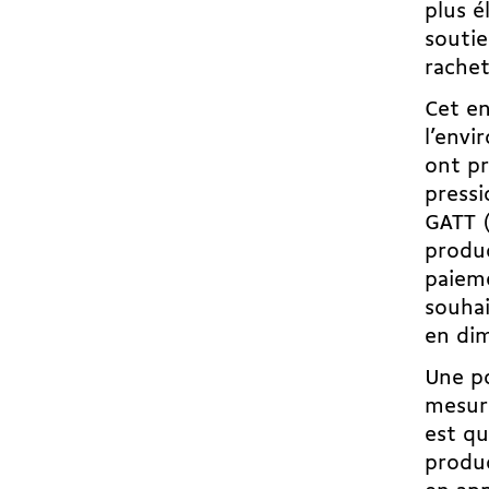
plus é
soutie
rachet
Cet en
l’envi
ont p
pressi
GATT (
produc
paieme
souha
en dim
Une po
mesure
est qu
produc