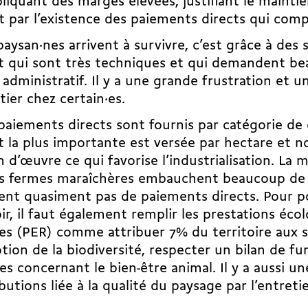
liquant des marges élevées
, justifiant le mainti
t par l’existence des paiements directs qui co
 paysan·nes arrivent à survivre, c’est grâce à des
at qui sont très techniques et qui demandent b
l administratif. Il y a une grande frustration et 
ier chez certain·es.
paiements directs sont fournis par catégorie de 
t la plus importante est versée par hectare et n
n d’œuvre ce qui favorise l’industrialisation. La 
es fermes maraîchères embauchent beaucoup de
ent quasiment pas de paiements directs. Pour p
ir, il faut également remplir les prestations éco
es (PER) comme attribuer 7% du territoire aux 
ion de la biodiversité, respecter un bilan de f
s concernant le bien-être animal. Il y a aussi un
butions liée à la qualité du paysage par l’entret