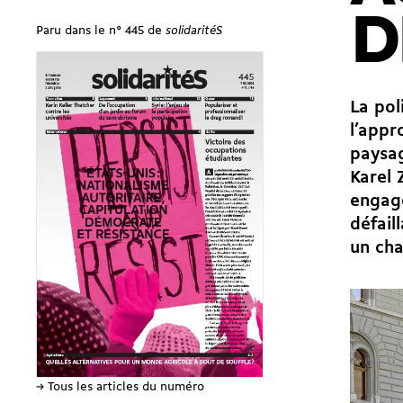
D
Paru dans le n° 445 de
solidaritéS
La pol
l’appr
paysag
Karel 
engagé
défail
un ch
→ Tous les articles du numéro