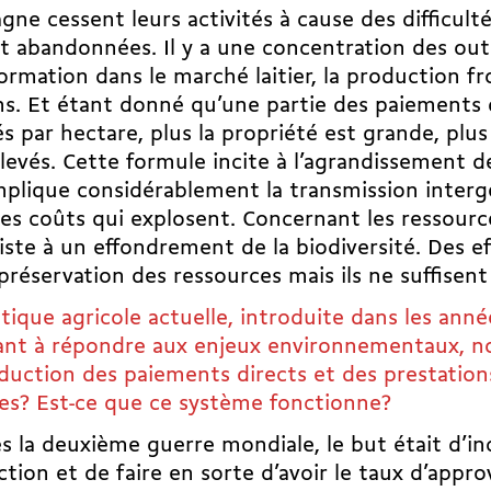
ne cessent leurs activités à cause des difficul
t abandonnées. Il y a une concentration des outi
ormation dans le marché laitier, la production f
s. Et étant donné qu’une partie des paiements 
és par hectare, plus la propriété est grande, plu
levés. Cette formule incite à l’agrandissement d
plique considérablement la transmission interg
es coûts qui explosent. Concernant les ressource
iste à un effondrement de la biodiversité. Des ef
 préservation des ressources mais ils ne suffisent
itique agricole actuelle, introduite dans les année
ant à répondre aux enjeux environnementaux, 
oduction des paiements directs et des prestatio
ses? Est-ce que ce système fonctionne?
 la deuxième guerre mondiale, le but était d’inc
tion et de faire en sorte d’avoir le taux d’appr