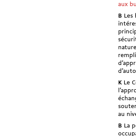
aux bu
B
Les b
intére
princi
sécuri
nature
rempli
d’appr
d’auto
K
Le Co
l’app
échan
souten
au niv
B
La p
occupa