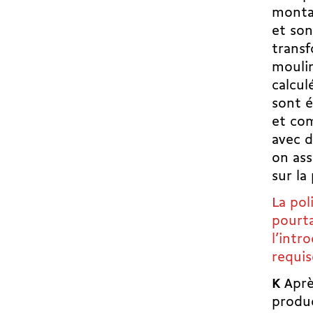
montag
et son
transf
moulin
calcul
sont é
et com
avec d
on ass
sur la
La pol
pourt
l’intr
requi
K
Après
produc