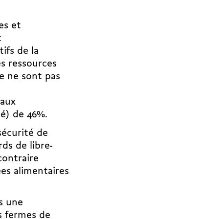
es et
t
ifs de la
es ressources
re ne sont pas
taux
rté) de 46%.
sécurité de
rds de libre-
contraire
es alimentaires
s une
s fermes de