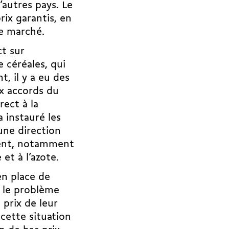
’autres pays. Le
rix garantis, en
 le marché.
t sur
 céréales, qui
 il y a eu des
ux accords du
rect à la
a instauré les
une direction
ment, notamment
et à l’azote.
en place de
s le problème
 prix de leur
 cette situation