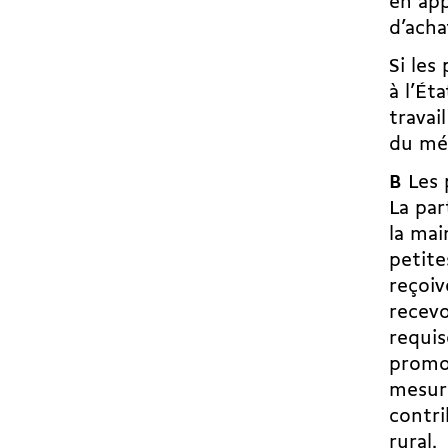
en app
d’acha
Si les
à l’Ét
travai
du mét
B
Les 
La par
la mai
petit
reçoiv
recevo
requis
promot
mesure
contri
rural.