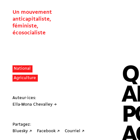
Un mouvement
anticapitaliste,
féministe,
écosocialiste
Q
National
Agriculture
A
Auteur·ices:
Ella-Mona Chevalley →
P
Partagez:
A
Bluesky ↗
Facebook ↗
Courriel ↗