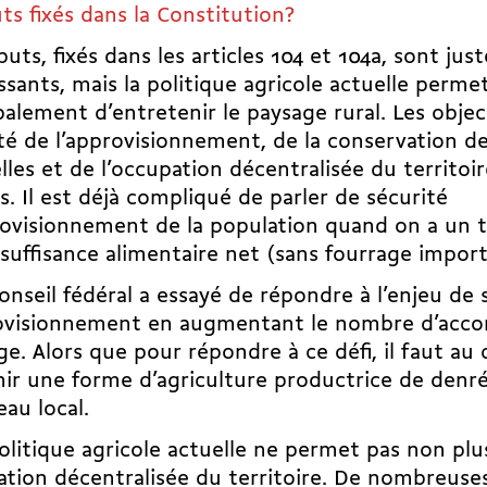
ts fixés dans la Constitution?
uts, fixés dans les articles 104 et 104a, sont just
ssants, mais la politique agricole actuelle perme
palement d’entretenir le paysage rural. Les object
té de l’approvisionnement, de la conservation d
lles et de l’occupation décentralisée du territoi
s. Il est déjà compliqué de parler de sécurité
ovisionnement de la population quand on a un 
suffisance alimentaire net (sans fourrage impo
nseil fédéral a essayé de répondre à l’enjeu de 
rovisionnement en augmentant le nombre
d’acco
ge
. Alors que pour répondre à ce défi, il faut au 
ir une forme d’agriculture productrice de denré
eau local.
olitique agricole actuelle ne permet pas non plu
tion décentralisée du territoire. De nombreuse