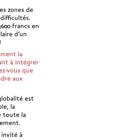
les zones de
fficultés.
 3600 francs en
aire d’un
!
ement la
sant à intégrer
ez-vous que
ndre aux
lobalité est
e, la
 toute la
ablement.
invité à