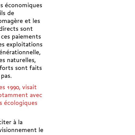
tés économiques
ls de
romagère et les
directs sont
s ces paiements
es exploitations
énérationnelle,
s naturelles,
forts sont faits
 pas.
s 1990, visait
notamment avec
ns écologiques
iter à la
ovisionnement le