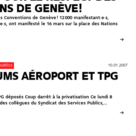
S DE GENÈVE !
es Conventions de Genève ! 12 000 manifestant·e·s,
·s, ont manifesté le 16 mars sur la place des Nations
→
10.01.2007
10.01.2007
publics
MS AÉROPORT ET TPG
déposés Coup darrêt à la privatisation Ce lundi 8
 des collègues du Syndicat des Services Publics,...
→