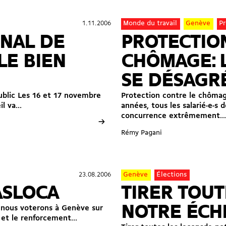
1.11.2006
1.11.2006
Monde du travail
Genève
Pr
NAL DE
PROTECTIO
LE BIEN
CHÔMAGE: 
SE DÉSAGRÉ
public Les 16 et 17 novembre
Protection contre le chômage
 va...
années, tous les salarié-e-s 
concurrence extrêmement...
→
Rémy Pagani
23.08.2006
23.08.2006
Genève
Élections
ASLOCA
TIRER TOUT
NOTRE ÉCH
, nous voterons à Genève sur
 et le renforcement...