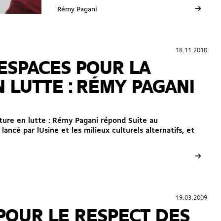
→
Rémy Pagani
18.11.2010
18.11.2010
ESPACES POUR LA
 LUTTE : RÉMY PAGANI
lture en lutte : Rémy Pagani répond Suite au
cé par lUsine et les milieux culturels alternatifs, et
→
19.03.2009
19.03.2009
 POUR LE RESPECT DES