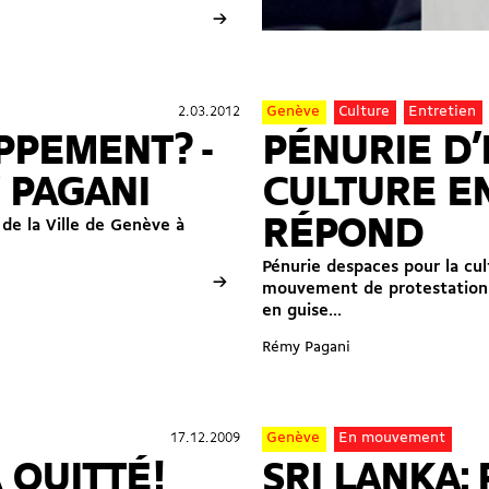
→
2.03.2012
2.03.2012
Genève
Culture
Entretien
PPEMENT? -
PÉNURIE D’
 PAGANI
CULTURE EN
RÉPOND
 de la Ville de Genève à
Pénurie despaces pour la cu
→
mouvement de protestation lan
en guise...
Rémy Pagani
17.12.2009
17.12.2009
Genève
En mouvement
QUITTÉ !
SRI LANKA: