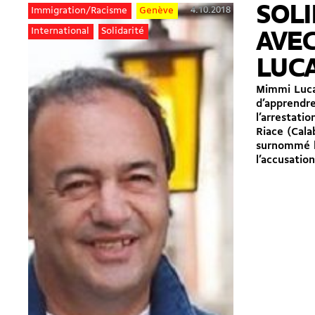
SOLI
4.10.2018
Immigration/Racisme
Genève
International
Solidarité
AVE
LUC
Mimmi Luc
d’apprendr
l’arrestatio
Riace (Cal
surnommé le
l’accusation.