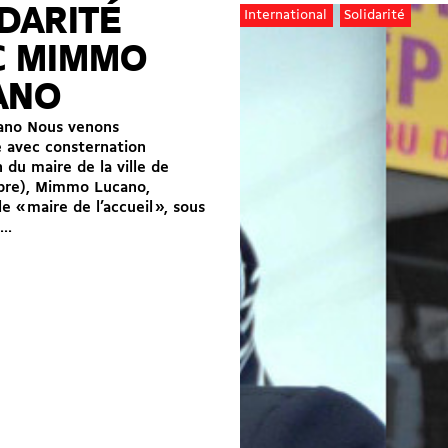
DARITÉ
International
Solidarité
C MIMMO
ANO
ano Nous venons
e avec consternation
n du maire de la ville de
abre), Mimmo Lucano,
 « maire de l’accueil », sous
..