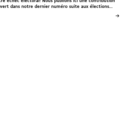
tre échec électoral! Nous publions ici une contribution
ert dans notre dernier numéro suite aux élections...
→
Neuchâtel
Avenue de la Gare 3
2000 Neuchâtel
E
ne@solidarites.ch ↗︎
T
+41 77 502 79 53
fb
@solidaritesne ↗︎
Ig
/solidarites_ne ↗︎