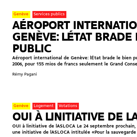
Genève
Services publics
AÉROPORT INTERNATIO
GENÈVE: LÉTAT BRADE 
PUBLIC
Aéroport international de Genève: lÉtat brade le bien 
2006, pour 155 mios de francs seulement le Grand Conseil
Rémy Pagani
Genève
Logement
Votations
OUI À LINITIATIVE DE L
OUI à linitiative de lASLOCA Le 24 septembre prochain
une initiative de lASLOCA intitulée «Pour la sauvegarde