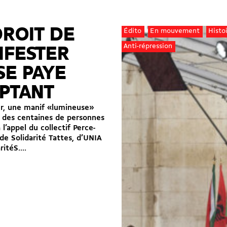
ROIT DE
Édito
En mouvement
Histo
Anti-répression
IFESTER
SE PAYE
PTANT
er, une manif «lumineuse»
 des centaines de personnes
l’appel du collectif Perce-
 de Solidarité Tattes, d’UNIA
ritéS....