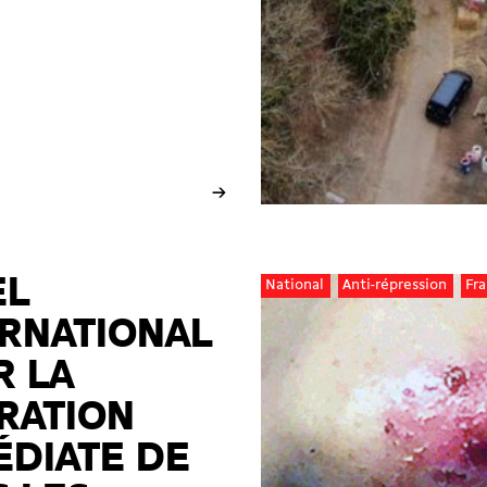
→
EL
National
Anti-répression
Fr
ERNATIONAL
R LA
RATION
ÉDIATE DE