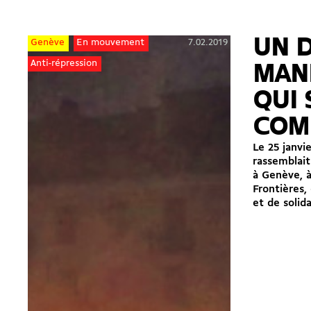
UN D
7.02.2019
Genève
En mouvement
Anti-répression
MAN
QUI 
COM
Le 25 janvi
rassemblait
à Genève, à 
Frontières,
et de solida