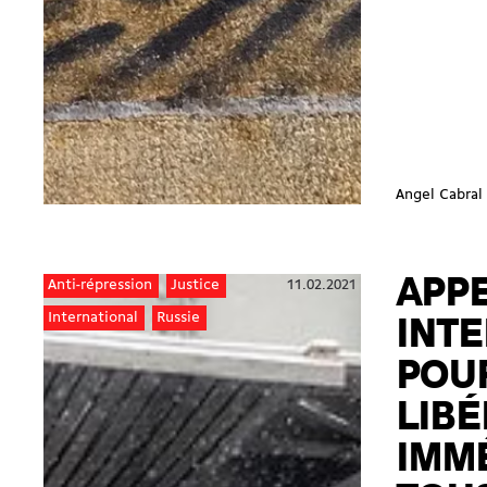
Angel Cabral
APP
11.02.2021
Anti-répression
Justice
International
Russie
INT
POU
LIBÉ
IMM