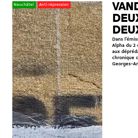
VAND
20.12.2025
Neuchâtel
Anti-répression
DEUX
DEU
Dans l’émis
Alpha du 2
aux dépréda
chronique c
Georges–And