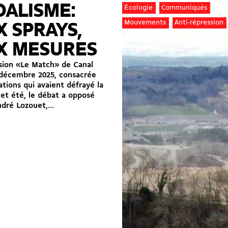
ALISME:
Écologie
Communiqués
Mouvements
Anti-répression
 SPRAYS,
X MESURES
sion «Le Match» de Canal
 décembre 2025, consacrée
tions qui avaient défrayé la
et été, le débat a opposé
ré Lozouet,...