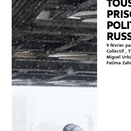
TOUS
PRI
POLI
RUSS
9 février p
Collectif , 
Miguel Urbá
Fatima Zahr