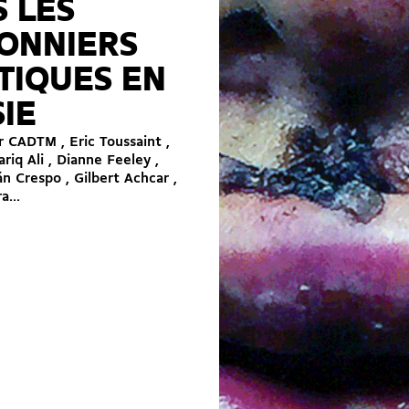
 LES
SONNIERS
TIQUES EN
IE
ar CADTM , Eric Toussaint ,
Tariq Ali , Dianne Feeley ,
n Crespo , Gilbert Achcar ,
a...