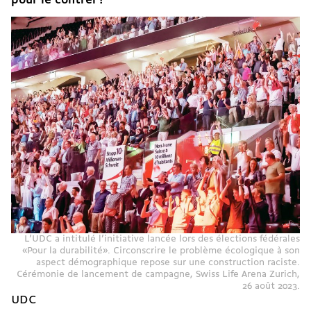
pour le contrer ?
L’UDC a intitulé l’initiative lancée lors des élections fédérales
«Pour la durabilité». Circonscrire le problème écologique à son
aspect démographique repose sur une construction raciste.
Cérémonie de lancement de campagne, Swiss Life Arena Zurich,
26 août 2023.
UDC