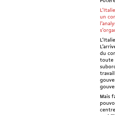
Potere
L’Ital
un con
l’anal
s’orga
L’Ital
L’arri
du con
toute 
subord
travai
gouver
gouve
Mais f
pouvoi
centre