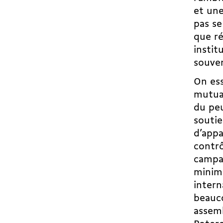
et une
pas se
que ré
instit
souve
On ess
mutual
du peu
soutie
d’appa
contrô
campag
minimu
intern
beauco
assemb