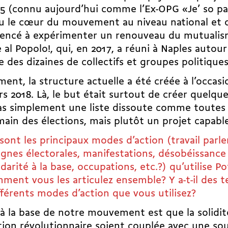
5 (connu aujourd’hui comme l’Ex-OPG «Je’ so paz
u le cœur du mouvement au niveau national et 
cé à expérimenter un renouveau du mutualisme 
 al Popolo!, qui, en 2017, a réuni à Naples autou
e des dizaines de collectifs et groupes politiques
ement,
la structure actuelle a été créée à l’occas
rs 2018
. Là, le but était surtout de créer quelqu
as simplement une liste dissoute comme toutes 
ain des élections, mais plutôt un projet capabl
sont les principaux modes d’action (travail parl
nes électorales, manifestations, désobéissance c
idarité à la base, occupations, etc.?) qu’utilise P
ment vous les articulez ensemble? Y a-t-il des t
fférents modes d’action que vous utilisez?
 à la base de notre mouvement est que la solidit
tion révolutionnaire soient couplée avec une so