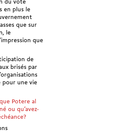
in du vote
s en plus le
gouvernement
asses que sur
n, le
l’impression que
ticipation de
iaux brisés par
’organisations
e pour une vie
 que Potere al
né ou qu’avez-
 échéance?
ons