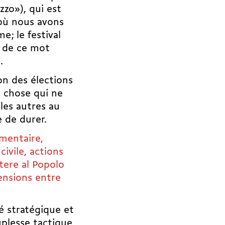
zo»), qui est
où nous avons
; le festival
r de ce mot
.
ion des élections
e chose qui ne
les autres au
e de durer.
ementaire,
ivile, actions
otere al Popolo
ensions entre
é stratégique et
uplesse tactique