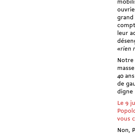
mobili
ouvrie
grand 
compte
leur a
désen
«rien 
Notre 
masse 
40 ans
de gau
digne 
Le 9 j
Popolo
vous c
Non, P