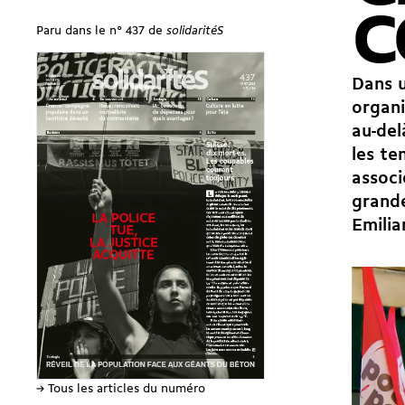
C
Paru dans le n° 437 de
solidaritéS
Dans u
organi
au-del
les te
assoc
grande
Emilia
→ Tous les articles du numéro