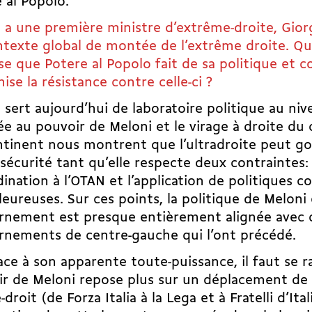
 al Popolo.
ie a une première ministre d’extrême-droite, Gior
texte global de montée de l’extrême droite. Que
yse que Potere al Popolo fait de sa politique et
nise la résistance contre celle-ci ?
ie sert aujourd’hui de laboratoire politique au ni
vée au pouvoir de Meloni et le virage à droite du 
tinent nous montrent que l’ultradroite peut g
sécurité tant qu’elle respecte deux contraintes: 
ination à l’OTAN et l’application de politiques co
lleureuses. Sur ces points, la politique de Meloni
nement est presque entièrement alignée avec c
rnements de centre-gauche qui l’ont précédé.
ace à son apparente toute-puissance, il faut se r
r de Meloni repose plus sur un déplacement de 
-droit (de Forza Italia à la Lega et à Fratelli d’Ita