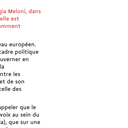
gia Meloni, dans
lle est
 comment
veau européen.
cadre politique
ouverner en
la
ntre les
 et de son
elle des
appeler que le
voix au sein du
lia), que sur une