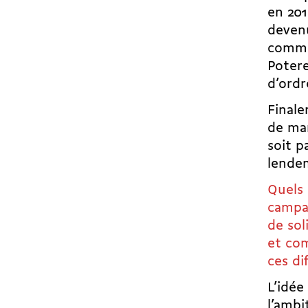
en 201
deven
commen
Potere
d’ordr
Final
de ma
soit p
lendem
Quels 
campag
de sol
et com
ces di
L’idée
l’ambi