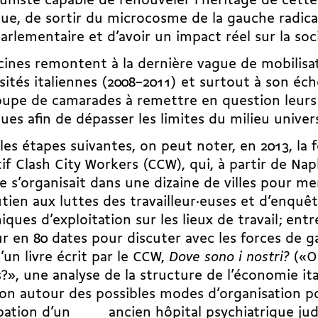
iste capable de renouveler l’héritage de cette
que, de sortir du microcosme de la gauche radica
arlementaire et d’avoir un impact réel sur la soc
cines remontent à la dernière vague de mobilisat
sités italiennes (2008–2011) et surtout à son éc
upe de camarades à remettre en question leurs
ques afin de dépasser les limites du milieu univer
les étapes suivantes, on peut noter, en 2013, la
tif Clash City Workers (CCW), qui, à partir de Nap
 s’organisait dans une dizaine de villes pour me
tien aux luttes des travailleur·euses et d’enquê
ques d’exploitation sur les lieux de travail ; entr
r en 80 dates pour discuter avec les forces de g
’un livre écrit par le CCW,
Dove sono i nostri?
(«Où
?», une analyse de la structure de l’économie it
ion autour des possibles modes d’organisation pou
pation d’un ancien hôpital psychiatrique judi