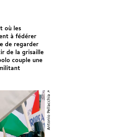
t où les
ent à fédérer
le de regarder
 de la grisaille
polo
couple une
militant
Antonio Pellacchia ↗