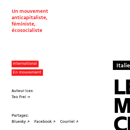
Un mouvement
anticapitaliste,
féministe,
écosocialiste
International
Italie
En mouvement
L
Auteur·ices:
Teo Frei →
M
Partagez:
C
Bluesky ↗
Facebook ↗
Courriel ↗