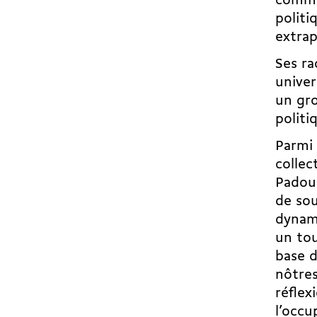
commun
politi
extrap
Ses ra
univer
un gro
politi
Parmi 
collec
Padoue
de sou
dynami
un tou
base d
nôtres
réflex
l’occu