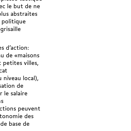
vec le but de ne
lus abstraites
 politique
grisaille
s d’action:
eau de «maisons
petites villes,
cat
 niveau local),
sation de
le salaire
ns
actions peuvent
autonomie des
 de base de