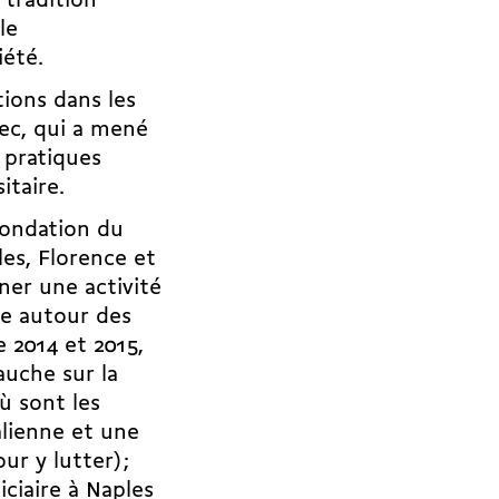
 tradition
le
iété.
ions dans les
hec, qui a mené
 pratiques
sitaire.
 fondation du
les, Florence et
ner une activité
te autour des
e 2014 et 2015,
auche sur la
 sont les
alienne et une
r y lutter) ;
ciaire à Naples