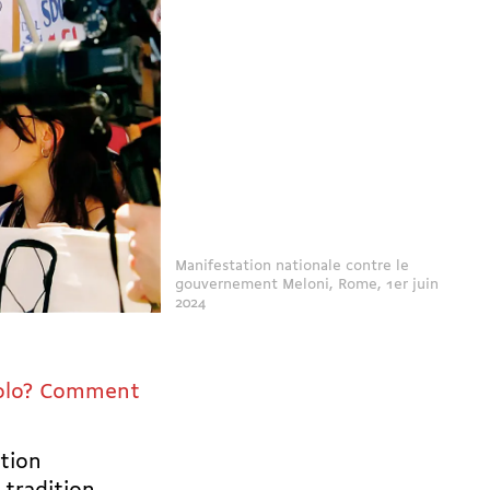
Manifestation nationale contre le
gouvernement Meloni, Rome, 1er juin
2024
polo? Comment
ation