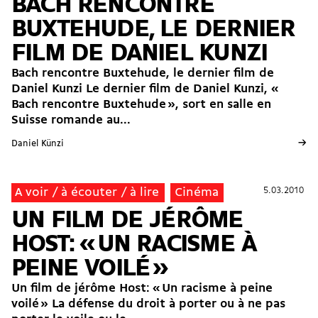
BACH RENCONTRE
BUXTEHUDE, LE DERNIER
FILM DE DANIEL KUNZI
Bach rencontre Buxtehude, le dernier film de
Daniel Kunzi Le dernier film de Daniel Kunzi, «
Bach rencontre Buxtehude », sort en salle en
Suisse romande au...
→
Daniel Künzi
5.03.2010
5.03.2010
A voir / à écouter / à lire
Cinéma
UN FILM DE JÉRÔME
HOST: « UN RACISME À
PEINE VOILÉ »
Un film de jérôme Host: « Un racisme à peine
voilé » La défense du droit à porter ou à ne pas