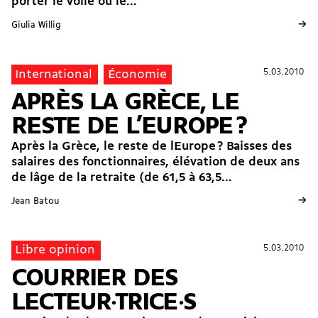
porter le voile ou le...
→
Giulia Willig
5.03.2010
5.03.2010
International
Économie
APRÈS LA GRÈCE, LE
RESTE DE L’EUROPE ?
Après la Grèce, le reste de lEurope ? Baisses des
salaires des fonctionnaires, élévation de deux ans
de lâge de la retraite (de 61,5 à 63,5...
→
Jean Batou
5.03.2010
5.03.2010
Libre opinion
COURRIER DES
LECTEUR·TRICE·S