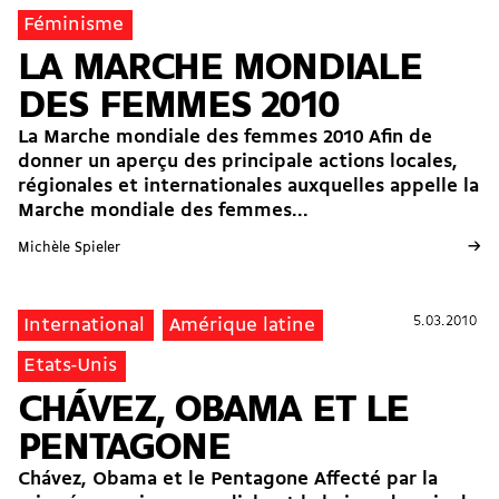
Féminisme
LA MARCHE MONDIALE
DES FEMMES 2010
La Marche mondiale des femmes 2010 Afin de
donner un aperçu des principale actions locales,
régionales et internationales auxquelles appelle la
Marche mondiale des femmes...
→
Michèle Spieler
5.03.2010
5.03.2010
International
Amérique latine
Etats-Unis
CHÁVEZ, OBAMA ET LE
PENTAGONE
Chávez, Obama et le Pentagone Affecté par la