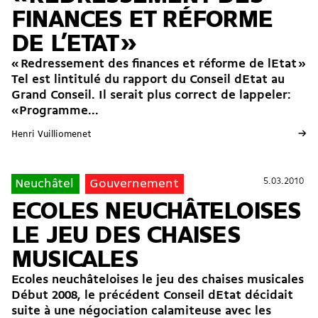
FINANCES ET RÉFORME
DE L’ETAT »
« Redressement des finances et réforme de lEtat »
Tel est lintitulé du rapport du Conseil dEtat au
Grand Conseil. Il serait plus correct de lappeler:
«Programme...
→
Henri Vuilliomenet
5.03.2010
5.03.2010
Neuchâtel
Gouvernement
ECOLES NEUCHÂTELOISES
LE JEU DES CHAISES
MUSICALES
Ecoles neuchâteloises le jeu des chaises musicales
Début 2008, le précédent Conseil dEtat décidait 
suite à une négociation calamiteuse avec les