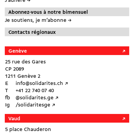
J’adhère →
Abonnez-vous à notre bimensuel
Je soutiens, je m’abonne →
Contacts régionaux
Genève
25 rue des Gares
CP 2089
1211 Genève 2
E
info@solidarites.ch ↗︎
T
+41 22 740 07 40
fb
@solidarites.ge ↗︎
Ig
/solidaritesge ↗︎
Vaud
5 place Chauderon