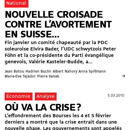
National
NOUVELLE CROISADE
CONTRE L’AVORTEMENT
EN SUISSE…
Fin janvier un comité chapeauté par la PDC
soleuroise Elvira Bader, l’UDC schwytzois Peter
Föhn et la co-présidente du Parti évangélique
genevois, Valérie Kasteler-Budde, a...
Jean Batou
Hadrien Buclin
Albert Nahory
Anna Spillmann
→
Marie-Eve Tejedor
Pierre Vanek
5.03.2010
5.03.2010
Économie
Analyse
OÙ VA LA CRISE ?
L’effondrement des Bourses les 4 et 5 février
derniers a montré que la crise entrait dans une
nouvelle phase. Les gouvernements sont appelés