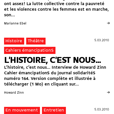
ont assez ! La lutte collective contre la pauvreté
et les violences contre les femmes est en marche,
son...
→
Marianne Ebel
5.03.2010
5.03.2010
Histoire
Théâtre
Cahiers émancipationS
L'HISTOIRE, C'EST NOUS...
L’histoire, c’est nous… Interview de Howard Zinn
Cahier émancipationS du journal solidaritéS
numéro 164. Version complète et illustrée à
télécharger (1 Mo) en cliquant sur...
→
Howard Zinn
5.03.2010
5.03.2010
En mouvement
Entretien