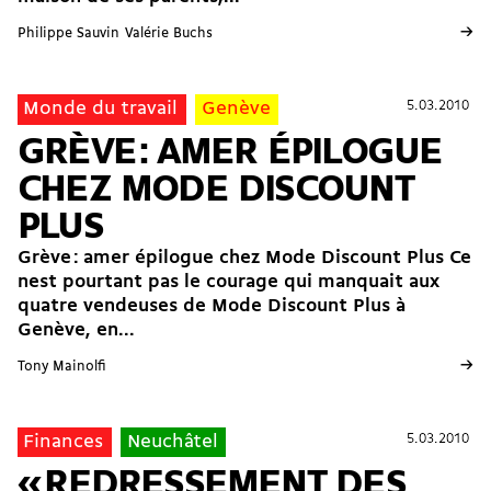
→
Philippe Sauvin
Valérie Buchs
5.03.2010
5.03.2010
Monde du travail
Genève
GRÈVE : AMER ÉPILOGUE
CHEZ MODE DISCOUNT
PLUS
Grève : amer épilogue chez Mode Discount Plus Ce
nest pourtant pas le courage qui manquait aux
quatre vendeuses de Mode Discount Plus à
Genève, en...
→
Tony Mainolfi
5.03.2010
5.03.2010
Finances
Neuchâtel
« REDRESSEMENT DES