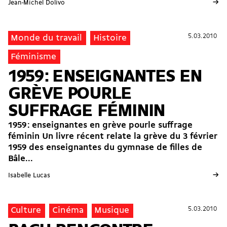
→
Jean-Michel Dolivo
5.03.2010
5.03.2010
Monde du travail
Histoire
Féminisme
1959 : ENSEIGNANTES EN
GRÈVE POURLE
SUFFRAGE FÉMININ
1959 : enseignantes en grève pourle suffrage
féminin Un livre récent relate la grève du 3 février
1959 des enseignantes du gymnase de filles de
Bâle...
→
Isabelle Lucas
5.03.2010
5.03.2010
Culture
Cinéma
Musique