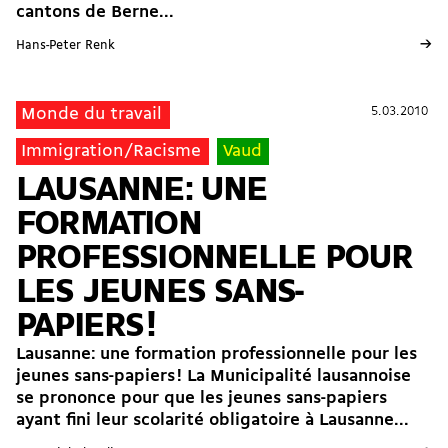
cantons de Berne...
→
Hans-Peter Renk
5.03.2010
5.03.2010
Monde du travail
Immigration/Racisme
Vaud
LAUSANNE: UNE
FORMATION
PROFESSIONNELLE POUR
LES JEUNES SANS-
PAPIERS !
Lausanne: une formation professionnelle pour les
jeunes sans-papiers ! La Municipalité lausannoise
se prononce pour que les jeunes sans-papiers
ayant fini leur scolarité obligatoire à Lausanne...