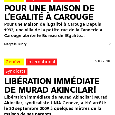
POUR UNE MAISON DE
L’EGALITÉ À CAROUGE
Pour une Maison de lEgalité à Carouge Depuis
1993, une villa de la petite rue de la Tannerie à
Carouge abrite le Bureau de lEgalité...
→
Maryelle Budry
5.03.2010
5.03.2010
Genève
International
Syndicats
LIBÉRATION IMMÉDIATE
DE MURAD AKINCILAR !
Libération immédiate de Murad Akincilar ! Murad
Akincilar, syndicaliste UNIA-Genève, a été arrêté
le 30 septembre 2009 à quelques mètres de la
maison de ses parents,...