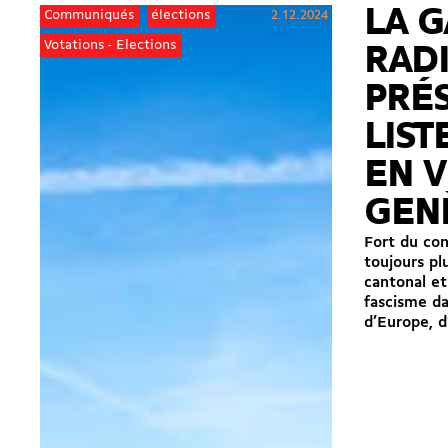
LA 
2.12.2024
Communiqués
élections
Votations - Elections
RAD
PRÉ
LIS
EN V
GEN
Fort du con
toujours p
cantonal et
fascisme d
d’Europe, d