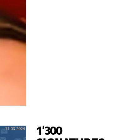
1'300
11.03.2024