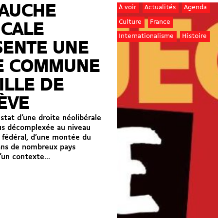
GAUCHE
À voir
Actualités
Agenda
Culture
France
ICALE
Internationalisme
Histoire
SENTE UNE
TE COMMUNE
ILLE DE
ÈVE
stat d’une droite néolibérale
lus décomplexée au niveau
 fédéral, d’une montée du
ans de nombreux pays
’un contexte...