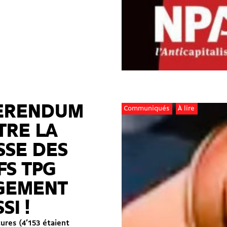
ERENDUM
Communiqués
À lire
TRE LA
SSE DES
FS TPG
GEMENT
SI !
tures (4’153 étaient