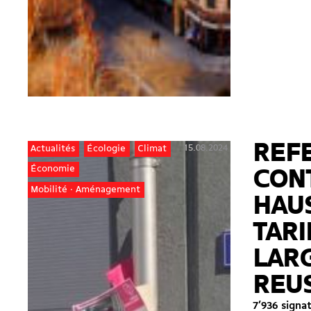
REF
15.08.2024
Actualités
Écologie
Climat
Économie
CON
Mobilité · Aménagement
HAU
TARI
LAR
REUS
7’936 signa