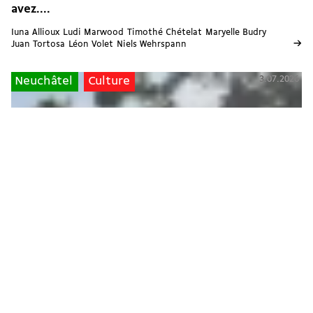
avez....
Iuna Allioux
Ludi Marwood
Timothé Chételat
Maryelle Budry
→
Juan Tortosa
Léon Volet
Niels Wehrspann
3.07.2026
Neuchâtel
Culture