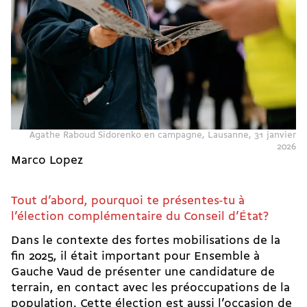
Agathe Raboud Sidorenko en campagne, Lausanne, 31 janvier
2026
Marco Lopez
Tout d’abord, pourquoi te présentes-tu à
l’élection complémentaire
du Conseil d’État?
Dans le contexte des
fortes mobilisations de la
fin 2025
, il était important pour
Ensemble à
Gauche Vaud
de présenter une candidature de
terrain, en contact avec les préoccupations de la
population. Cette élection est aussi l’occasion de