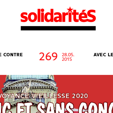
269
E CONTRE
28.05.
AVEC L
2015