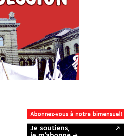
Abonnez-vous à notre bimensuel!
Je soutiens,
je m’abonne →