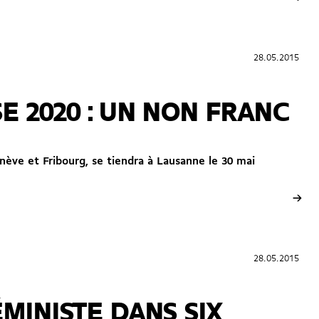
28.05.2015
28.05.2015
E 2020 : UN NON FRANC
nève et Fribourg, se tiendra à Lausanne le 30 mai
→
28.05.2015
28.05.2015
ÉMINISTE DANS SIX