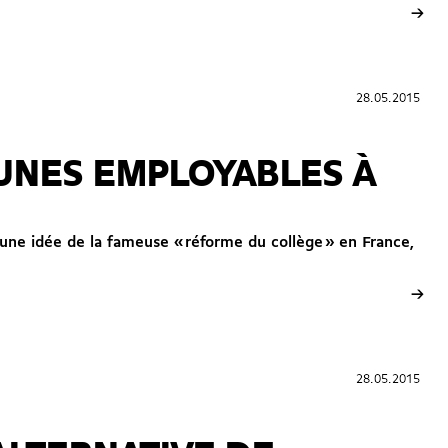
→
28.05.2015
28.05.2015
EUNES EMPLOYABLES À
e une idée de la fameuse « réforme du collège » en France,
→
28.05.2015
28.05.2015