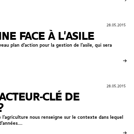
→
28.05.2015
28.05.2015
E FACE À L'ASILE
u plan d’action pour la gestion de l’asile, qui sera
→
28.05.2015
28.05.2015
FACTEUR-CLÉ DE
?
e l’agriculture nous renseigne sur le contexte dans lequel
’années....
→