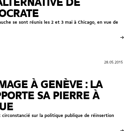
 ALTERNATIVE DE
MOCRATE
gauche se sont réunis les 2 et 3 mai à Chicago, en vue de
→
28.05.2015
28.05.2015
MAGE À GENÈVE : LA
PORTE SA PIERRE À
QUE
 circonstancié sur la politique publique de réinsertion