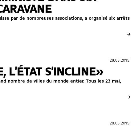
 CARAVANE
sse par de nombreuses associations, a organisé six arrêts
→
28.05.2015
28.05.2015
 L'ÉTAT S'INCLINE»
nd nombre de villes du monde entier. Tous les 23 mai,
→
28.05.2015
28.05.2015