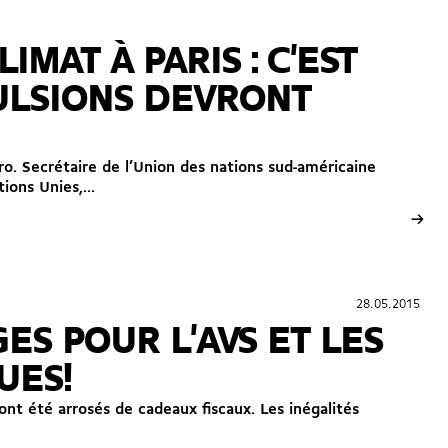
MAT À PARIS : C'EST
PULSIONS DEVRONT
o. Secrétaire de l’Union des nations sud-américaine
ions Unies,...
→
28.05.2015
28.05.2015
ES POUR L'AVS ET LES
UES!
 ont été arrosés de cadeaux fiscaux. Les inégalités