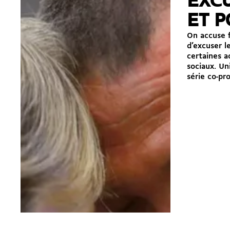
EXCU
ET 
On accuse 
d’excuser l
certaines 
sociaux. Un
série co-pro