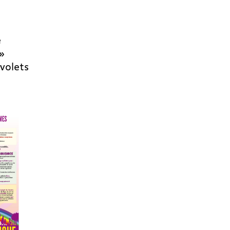
e
»
 volets