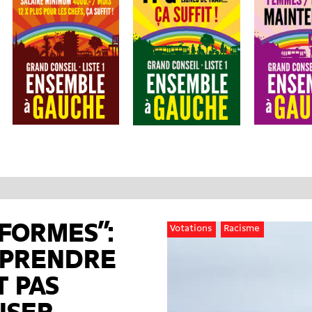
FORMES”:
Votations
Racisme
PRENDRE
T PAS