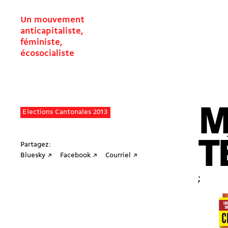
Un mouvement
anticapitaliste,
féministe,
écosocialiste
M
Elections Cantonales 2013
T
Partagez:
Bluesky ↗
Facebook ↗
Courriel ↗
;