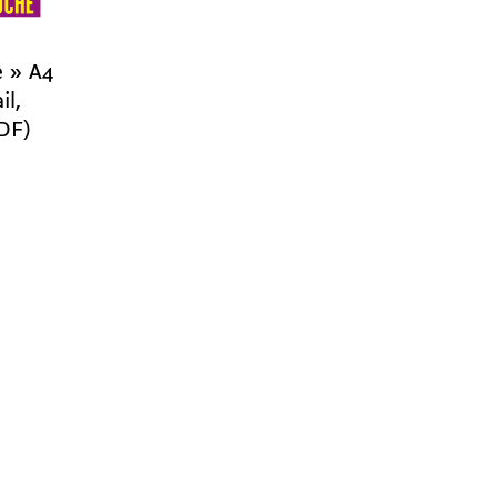
e » A4
il,
DF)