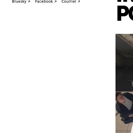
Bluesky ↗
Facebook ↗
Courriel ↗
P