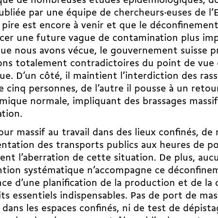
que de nombreuses études épidémiologiques, do
publiée par une équipe de chercheurs·euses de l
 pire est encore à venir et que le déconfinement
rcer une future vague de contamination plus im
que nous avons vécue, le gouvernement suisse p
ons totalement contradictoires du point de vue 
ue. D’un côté, il maintient l’interdiction des r
e cinq personnes, de l’autre il pousse à un retour
mique normale, impliquant des brassages massif
tion.
our massif au travail dans des lieux confinés, d
ntation des transports publics aux heures de po
nt l’aberration de cette situation. De plus, au
ntion systématique n’accompagne ce déconfine
nce d’une planification de la production et de la 
ts essentiels indispensables. Pas de port de mas
ans les espaces confinés, ni de test de dépist