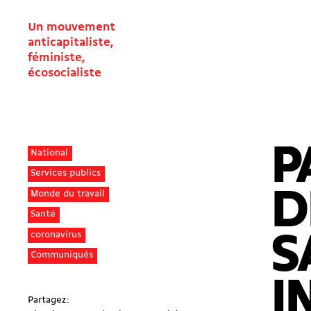
Un mouvement
anticapitaliste,
féministe,
écosocialiste
P
National
Services publics
D
Monde du travail
Santé
S
coronavirus
Communiqués
I
Partagez: