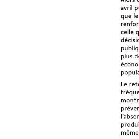
Alors 
avril 
que le
renfo
celle 
décisi
publiq
plus d
écono
popula
Le ret
fréque
montre
préve
l’abse
produi
même d