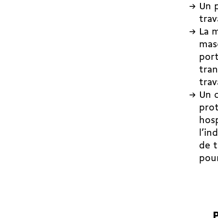
Un p
trav
La m
masq
port
tran
trava
Un c
prot
hosp
l’in
de t
pour