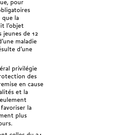
que, pour
obligatoires
 que la
t l’objet
s jeunes de 12
 d’une maladie
ésulte d’une
ral privilégie
rotection des
 remise en cause
lités et la
 seulement
favoriser la
ement plus
ours.