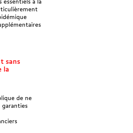
 essentiels à la
rticulièrement
pidémique
supplémentaires
t sans
 la
plique de ne
s garanties
nciers