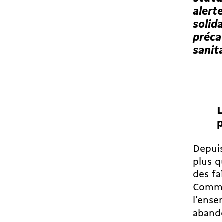
alert
solid
préca
sanit
L
Depuis
plus q
des fa
Comme
l’ense
abando