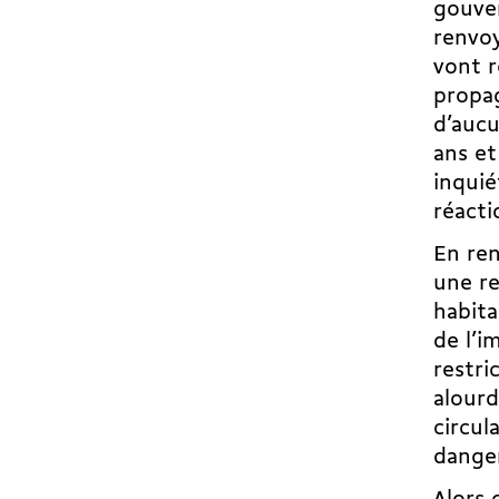
gouver
renvoy
vont r
propag
d’aucu
ans et
inquié
réacti
En ren
une re
habita
de l’i
restri
alourd
circul
danger