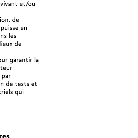
 vivant et/ou
ion, de
 puisse en
ns les
lieux de
ur garantir la
cteur
 par
n de tests et
riels qui
res