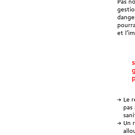
Pas no
gestio
dange
pourra
et l’i
p
Le r
pas 
sani
Un 
allo