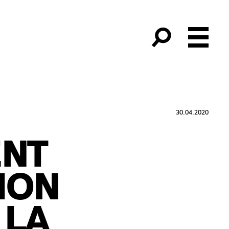
30.04.2020
NT
ION
 LA