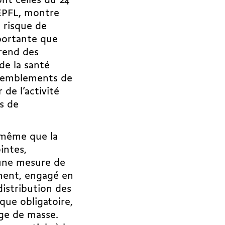
nt celles du 24
’EPFL, montre
 risque de
portante que
rend des
de la santé
assemblements de
 de l’activité
s de
e même que la
intes,
cune mesure de
ment, engagé en
distribution des
que obligatoire,
age de masse.