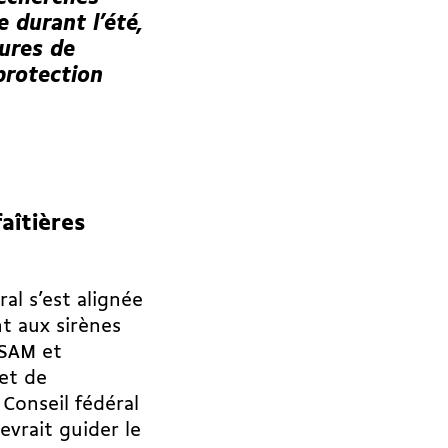
 durant l’été,
ures de
protection
aîtières
al s’est alignée
nt aux sirènes
USAM et
et de
Conseil fédéral
vrait guider le