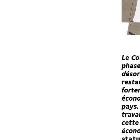
Le Co
phase
désor
resta
forte
écono
pays.
trava
cette
écono
stat