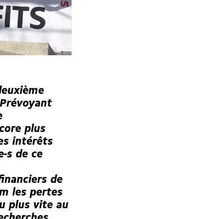
 deuxième
Prévoyant
e
core plus
s intérêts
e-s de ce
financiers de
um les pertes
 plus vite au
recherches