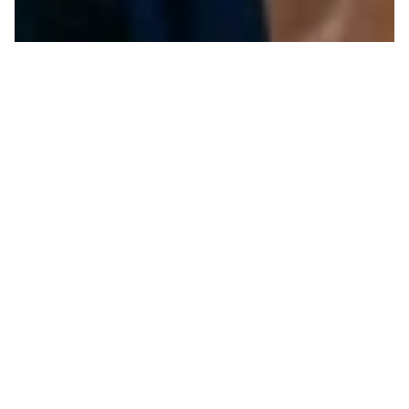
“UNIFORMES”:
COMPRENDRE N’EST PAS
EXCUSER, ET POURTANT…
On accuse fréquemment la sociologie d’excuser
les individus en expliquant certaines actions par
des mécanismes sociaux. Uniformes, la nouvelle
mini-série co-produite par la RTS, peut...
23.05.2026