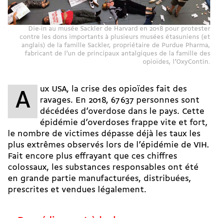
Die-in au musée Sackler de Harvard en 2018 pour protester
contre les dons importants à plusieurs musées étasuniens (et
anglais) de la famille Sackler, propriétaire de Purdue Pharma,
fabricant de l’un de principaux antalgiques de la famille des
opioïdes, l’OxyContin.
ux USA, la crise des opioïdes fait des
A
ravages. En 2018, 67 637 personnes sont
décédées d’overdose dans le pays. Cette
épidémie d’overdoses frappe vite et fort,
le nombre de victimes dépasse déjà les taux les
plus extrêmes observés lors de l’épidémie de VIH.
Fait encore plus effrayant que ces chiffres
colossaux, les substances responsables ont été
en grande partie manufacturées, distribuées,
prescrites et vendues légalement.