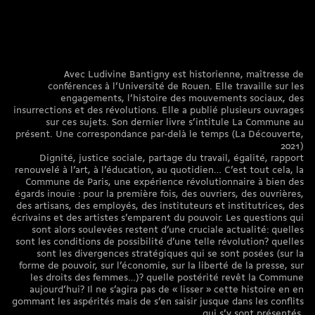
Avec Ludivine Bantigny est historienne, maîtresse de
conférences à l’Université de Rouen. Elle travaille sur les
engagements, l’histoire des mouvements sociaux, des
insurrections et des révolutions. Elle a publié plusieurs ouvrages
sur ces sujets. Son dernier livre s’intitule La Commune au
présent. Une correspondance par-delà le temps (La Découverte,
2021)
Dignité, justice sociale, partage du travail, égalité, rapport
renouvelé à l’art, à l’éducation, au quotidien… C’est tout cela, la
Commune de Paris, une expérience révolutionnaire à bien des
égards inouïe : pour la première fois, des ouvriers, des ouvrières,
des artisans, des employés, des instituteurs et institutrices, des
écrivains et des artistes s’emparent du pouvoir. Les questions qui
sont alors soulevées restent d’une cruciale actualité: quelles
sont les conditions de possibilité d’une telle révolution? quelles
sont les divergences stratégiques qui se sont posées (sur la
forme de pouvoir, sur l’économie, sur la liberté de la presse, sur
les droits des femmes…)? quelle postérité revêt la Commune
aujourd’hui? Il ne s’agira pas de « lisser » cette histoire en en
gommant les aspérités mais de s’en saisir jusque dans les conflits
qui s’y sont présentés.