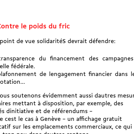
ontre le poids du fric
point de vue solidaritéS devrait défendre:
transparence du financement des campagnes 
helle fédérale.
plafonnement de lengagement financier dans 
votation…
nous soutenons évidemment aussi dautres mesu
aires mettant à disposition, par exemple, des
s dinitiative et de référendums –
cest le cas à Genève – un affichage gratuit
icatif sur les emplacements commerciaux, ce qui 