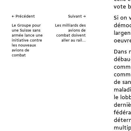
vote b
← Précédent
Suivant →
Si on 
démocr
Le Groupe pour
Les milliards des
une Suisse sans
avions de
large
armée lance une
combat doivent
oeuvre
initiative contre
aller au rail...
les nouveaux
avions de
Dans n
combat
débauc
comme
comme 
de san
maladi
le lob
derniè
fédéra
déterm
multip