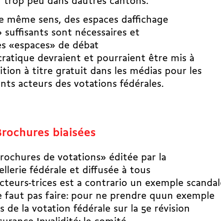
 trop peu dans dautres cantons.
e même sens, des espaces daffichage
» suffisants sont nécessaires et
es «espaces» de débat
atique devraient et pourraient être mis à
ition à titre gratuit dans les médias pour les
ents acteurs des votations fédérales.
Brochures biaisées
rochures de votations» éditée par la
llerie fédérale et diffusée à tous
ecteurs-trices est a contrario un exemple scanda
ne faut pas faire: pour ne prendre quun exemple
s de la votation fédérale sur la 5e révision