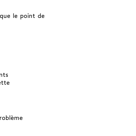
que le point de
nts
ette
problème