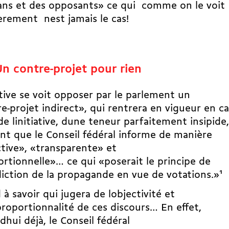
ans et des opposants» ce qui  comme on le voit
èrement  nest jamais le cas!
Un contre-projet pour rien
iative se voit opposer par le parlement un
e-projet indirect», qui rentrera en vigueur en c
de linitiative, dune teneur parfaitement insipide,
nt que le Conseil fédéral informe de manière
tive», «transparente» et
rtionnelle»… ce qui «poserait le principe de
rdiction de la propagande en vue de votations.»
1
à savoir qui jugera de lobjectivité et
proportionnalité de ces discours… En effet,
dhui déjà, le Conseil fédéral