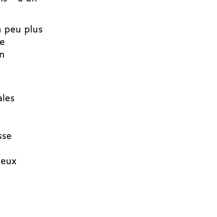
n peu plus
de
en
ales
sse
deux