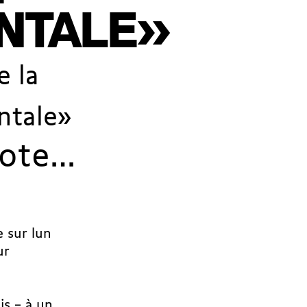
NTALE»
e la
ntale»
vote…
sur lun
ur
is – à un