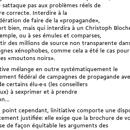
e sattaque pas aux problèmes réels de
e correcte. Interdire à la
ération de faire de la «propagande»,
fort bien, mais qui interdira à un Christoph Bloch
emple, ou à ses émules et comparses,
stir des millions de source non transparente dan
gnes xénophobes, comme cela a été le cas pour
des «moutons noirs».
iative mélange en outre systématiquement le
cement fédéral de campagnes de propagande ave
de certains élu-e-s (les conseillers
ux) à sexprimer et à prendre
ion…
 point cependant, linitiative comporte une disp
tement justifiée: elle exige que la brochure de v
e de façon équitable les arguments des