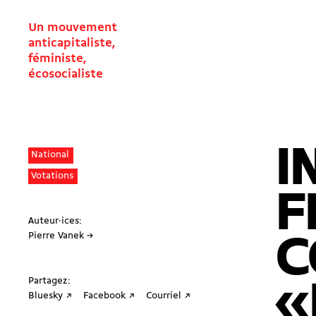
Un mouvement
anticapitaliste,
féministe,
écosocialiste
I
National
Votations
F
Auteur·ices:
Pierre Vanek →
C
Partagez:
«
Bluesky ↗
Facebook ↗
Courriel ↗