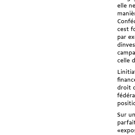
elle n
manièr
Conféd
cest 
par ex
dinve
campa
celle 
Linit
finan
droit 
fédéra
posit
Sur un
parfai
«expos