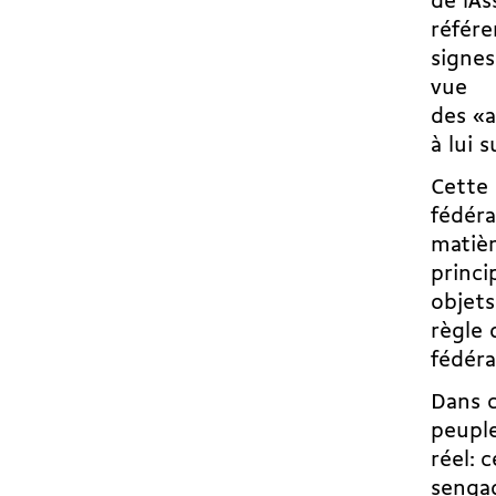
de lA
référe
signe
vue
des «a
à lui 
Cette 
fédéra
matièr
princi
objets
règle 
fédéra
Dans c
peupl
réel: 
senga