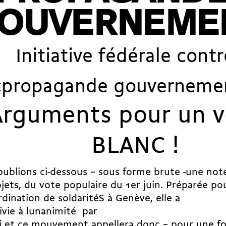
OUVERNEME
Initiative fédérale contr
«propagande gouverneme
Arguments pour un 
BLANC !
ublions ci-dessous – sous forme brute -une note 
jets, du vote populaire du 1er juin. Préparée po
rdination de soldaritéS à Genève, elle a
ivie à lunanimité par
ci et ce mouvement appellera donc – pour une fo