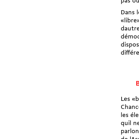
pas ou
Dans l
«libre
dautr
démocr
dispos
différ
Les «b
Chance
les él
quil 
parlon