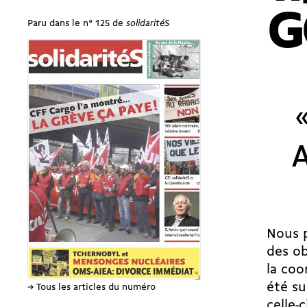
G
Paru dans le n° 125 de
solidaritéS
Nous p
des ob
la coo
été su
→ Tous les articles du numéro
celle-