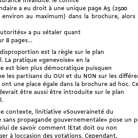
ssurance Invalidité: le comité
ndaire a eu droit à une unique page A5 (2500
s environ au maximum) dans la brochure, alors 
utorités» a pu sétaler quant
sur 8 pages…
disproportion est la règle sur le plan
l. La pratique «genevoise» en la
e est bien plus démocratique puisquen
pe les partisans du OUI et du NON sur les différe
 ont une place égale dans la brochure ad hoc. C
devrait être aussi être introduite sur le plan
l.
e contexte, linitiative «Souveraineté du
e sans propagande gouvernementale» pose un 
celui de savoir comment lEtat doit ou non
ger à loccasion des votations. Cependant,