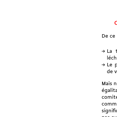
C
De ce 
La 
léc
Le 
de 
Mais 
égalit
comité
comme 
signif