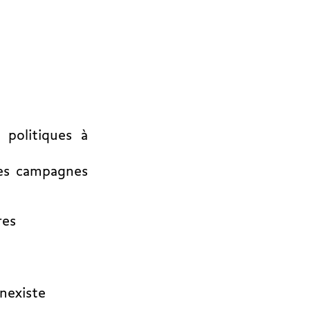
politiques à
les campagnes
res
nexiste