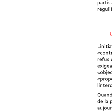
partis
réguli
Linit
«contr
refus 
exigea
«objec
«propo
linte
Quand 
de la 
aujour