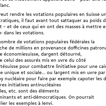
lanc.
veut rendre les votations populaires en Suisse u
atiques, il faut avant tout sattaquer au poids 
nt – et de ceux qui en ont des masses à mettre 
- dans les votations.
ombre de votations populaires fédérales la
he de millions en provenance dofficines patron
 économiesuisse, dargent détourné,
celui des assurés mis en uvre du côté
tésuisse pour combattre linitiative pour une cai
e unique et sociale… ou largent mis en uvre par
by nucléaire pour faire par exemple capoter les 
res initiatives antinucléaires
les, etc. sont des éléments
inants et anti-démocratiques. On pourrait
lier les exemples à lenvi.