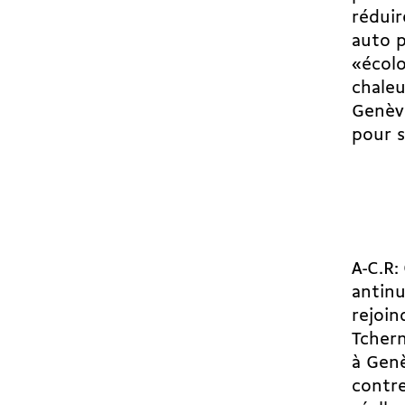
réduir
auto 
«écolo
chaleu
Genève
pour s
A-C.R:
antinu
rejoin
Tchern
à Gen
contre