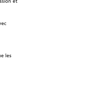
ssion et
vec
e les