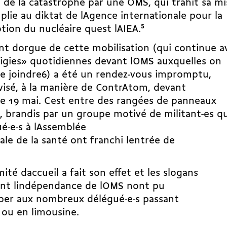
s de la catastrophe par une OMS, qui trahit sa mi
 plie au diktat de lAgence internationale pour la
ion du nucléaire quest lAIEA.
5
nt dorgue de cette mobilisation (qui continue a
igies» quotidiennes devant lOMS auxquelles on
e joindre6) a été un rendez-vous impromptu,
isé, à la manière de ContrAtom, devant
le 19 mai. Cest entre des rangées de panneaux
, brandis par un groupe motivé de militant-es qu
é-e-s à lAssemblée
le de la santé ont franchi lentrée de
ité daccueil a fait son effet et les slogans
nt lindépendance de lOMS nont pu
per aux nombreux délégué-e-s passant
 ou en limousine.