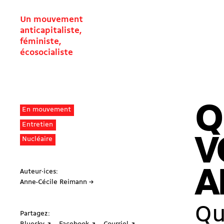
Un mouvement
anticapitaliste,
féministe,
écosocialiste
Q
En mouvement
Entretien
V
Nucléaire
A
Auteur·ices:
Anne-Cécile Reimann →
Q
Partagez: