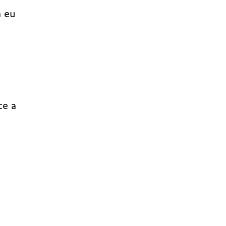
a eu
ce a