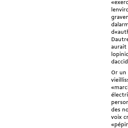
«exerc
lenvi
grave
dala
d«aut
Dautr
aurait
lopin
dacci
Or un 
vieill
«march
électr
person
des no
voix c
«pépin