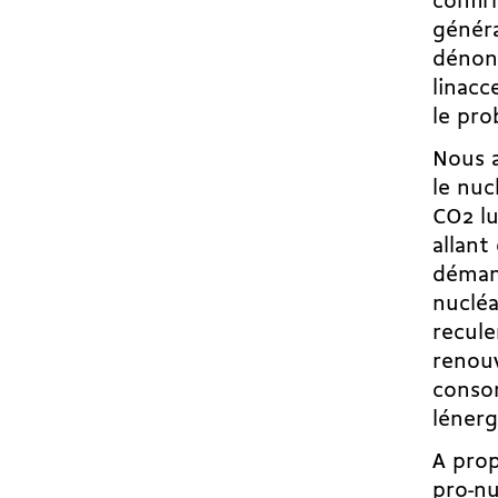
confir
généra
dénonc
linac
le pro
Nous a
le nuc
CO2 lu
allant
démant
nucléa
recule
renouv
consom
léner
A prop
pro-nu