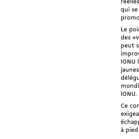
réelle
qui se
promot
Le poi
des «v
peut s
improv
lONU 
jaunes
délégu
mondia
lONU.
Ce com
exigea
échap
à pied