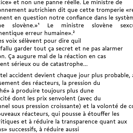
ice» et non une panne réelle. Le ministre de
ronnement autrichien dit que cette tromperie «
ment en question notre confiance dans le systè
rme slovène.»
1
Le ministre slovène sexc
hentique erreur humaine».
2
es voix sélèvent pour dire quil
 fallu garder tout ça secret et ne pas alarmer
ion. Ça augure mal de la réaction en cas
dent sérieux ou de catastrophe…
tel accident devient chaque jour plus probable, 
issement des réacteurs, la pression du
é» à produire toujours plus dune
icité dont les prix senvolent (avec du
nel sous pression croissante) et la volonté de c
uveaux réacteurs, qui pousse à étouffer les
ritiques et à réduire la transparence quant aux
s» successifs, à réduire aussi