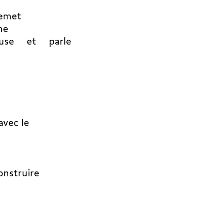
remet
me
use et parle
avec le
onstruire