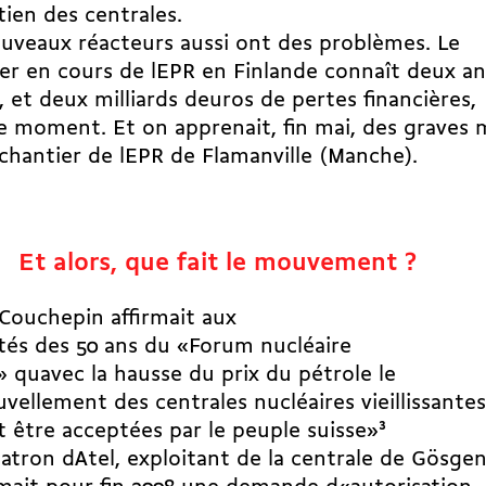
etien des centrales.
uveaux réacteurs aussi ont des problèmes. Le
er en cours de lEPR en Finlande connaît deux a
, et deux milliards deuros de pertes financières,
e moment. Et on apprenait, fin mai, des graves 
 chantier de lEPR de Flamanville (Manche).
 Et alors, que fait le mouvement ?
 Couchepin affirmait aux
ités des 50 ans du «Forum nucléaire
» quavec la hausse du prix du pétrole le
vellement des centrales nucléaires vieillissantes
t être acceptées par le peuple suisse»
3
patron dAtel, exploitant de la centrale de Gösgen