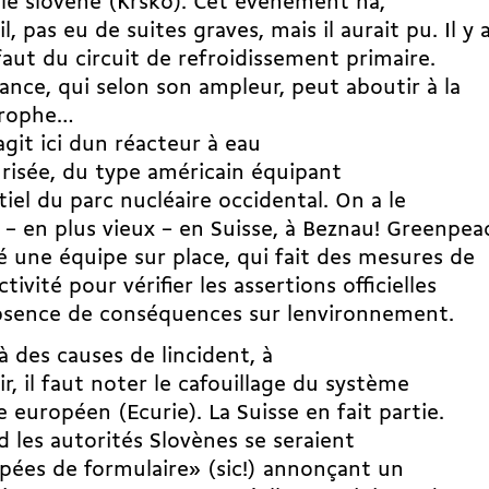
le slovène (Krsko). Cet évènement na,
il, pas eu de suites graves, mais il aurait pu. Il y 
aut du circuit de refroidissement primaire.
lance, qui selon son ampleur, peut aboutir à la
trophe…
agit ici dun réacteur à eau
risée, du type américain équipant
ntiel du parc nucléaire occidental. On a le
 en plus vieux – en Suisse, à Beznau! Greenpea
 une équipe sur place, qui fait des mesures de
ctivité pour vérifier les assertions officielles
absence de conséquences sur lenvironnement.
à des causes de lincident, à
cir, il faut noter le cafouillage du système
te européen (Ecurie). La Suisse en fait partie.
d les autorités Slovènes se seraient
ées de formulaire» (sic!) annonçant un