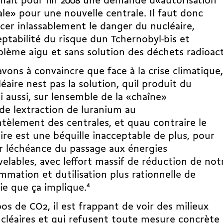
mait pour fin 2008 une demande d«autorisation
le» pour une nouvelle centrale. Il faut donc
er inlassablement le danger du nucléaire,
ceptabilité du risque dun Tchernobyl-bis et
blème aigu et sans solution des déchets radioact
vons à convaincre que face à la crise climatique,
léaire nest pas la solution, quil produit du
i aussi, sur lensemble de la «chaîne»
 de lextraction de luranium au
èlement des centrales, et quau contraire le
ire est une béquille inacceptable de plus, pour
r léchéance du passage aux énergies
elables, avec leffort massif de réduction de not
mation et dutilisation plus rationnelle de
gie que ça implique.
4
os de CO2, il est frappant de voir des milieux
cléaires et qui refusent toute mesure concrète