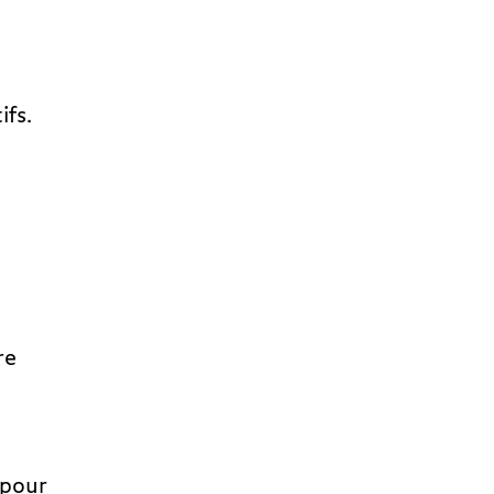
ifs.
re
 pour