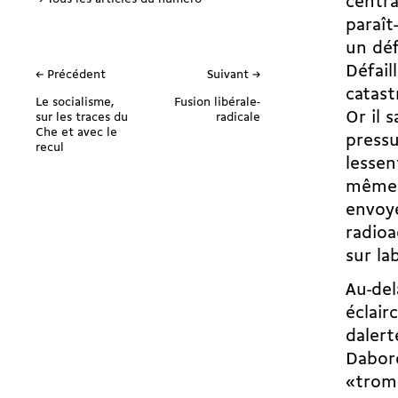
centra
paraît-
un déf
Défail
← Précédent
Suivant →
catas
Le socialisme,
Fusion libérale-
Or il s
sur les traces du
radicale
Che et avec le
pressu
recul
lesse
même –
envoyé
radioa
sur l
Au-del
éclair
daler
Dabor
«tromp