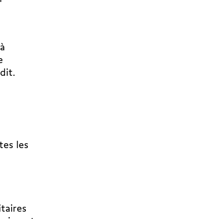
 à
e
dit.
tes les
taires