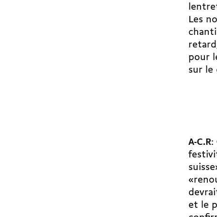
lentr
Les no
chanti
retard
pour l
sur le
A-C.R
:
festiv
suisse
«renou
devrai
et le 