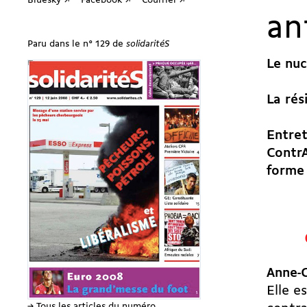
Bluesky ↗
Facebook ↗
Courriel ↗
an
Paru dans le n° 129 de
solidaritéS
Le nuc
La rés
Entret
ContrA
forme 

Anne-C
Elle e
→ Tous les articles du numéro