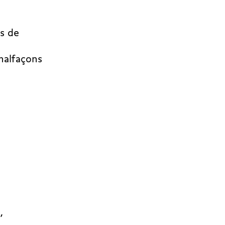
ns de
malfaçons
,